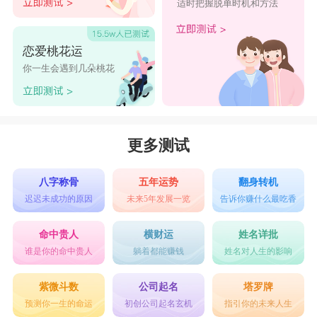
适时把握脱单时机和方法
恋爱桃花运
你一生会遇到几朵桃花
更多测试
八字称骨
五年运势
翻身转机
迟迟未成功的原因
未来5年发展一览
告诉你赚什么最吃香
命中贵人
横财运
姓名详批
谁是你的命中贵人
躺着都能赚钱
姓名对人生的影响
紫微斗数
公司起名
塔罗牌
预测你一生的命运
初创公司起名玄机
指引你的未来人生