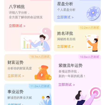
星盘分析
代云
香薇
冬灵
凌珍
谷梓
八字精批
个人星盘分析
详细八字分析，
棠韶
妍颍
志棋
萌知
紫笙
全方面了解你的命运情况
玄灵
如楠
娜颖
青霖
芬清
姓名详批
揭秘姓名吉凶
财富运势
紫微流年运势
分析你的财富高度
各项运势详批，
新的一年新的机遇！
事业运势
解读您的事业天赋