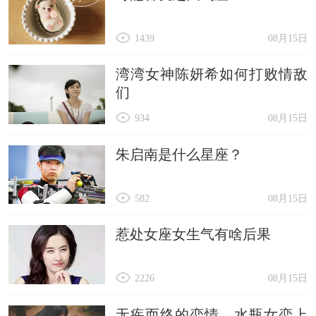
1439
08月15日
湾湾女神陈妍希如何打败情敌
们
934
08月15日
朱启南是什么星座？
582
08月15日
惹处女座女生气有啥后果
2226
08月15日
无疾而终的恋情，水瓶女恋上