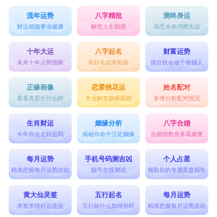
流年运势
八字精批
测终身运
财运婚姻事业健康
解答人生困惑
洞悉未来鸿图大运
十年大运
八字起名
财富运势
未来十年运势指南
有好名就有好命
抓住机会做个有钱人
正缘画像
恋爱桃花运
姓名配对
看看真爱长什么样
专业解答姻缘困惑
多维分析配对情况
生肖财运
姻缘分析
八字合婚
今年你会走好运吗
揭秘你命中注定姻缘
合婚指数有多高速查
每月运势
手机号码测吉凶
个人占星
精准把握每月运势吉凶
靓号在线测试
领取你的专属星盘报告
黄大仙灵签
五行起名
每月运势
求签求得好运连连
五行缺什么如何补旺
精准把握每月运势吉凶