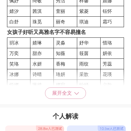
佩妤
绮敏
秀洁
梓馨
婧娜
婧汐
茜淇
萱丽
紫菱
钰怀
白舒
珠觅
丽奇
琪迪
霜巧
女孩子好听又高雅名字不容易撞名
玥冰
婧琳
灵淼
妤华
惜珞
万奕
甜亦
知薇
筱茵
妍依
笑珞
水妍
香梅
雨纹
芳蕊
冰娜
诗晴
珞妍
采歆
花瑛
悦娜
琳婧
娜宛
怡妤
义歆
展开全文
傲晴
茜悠
楠向
夏荷
净萱
曼万
林煜
芍珍
悦蓉
慕玲
个人解读
瑜瑾
菊桐
缘乐
怜寒
凡松
青丝
翠安
如天
凌雪
绮菱