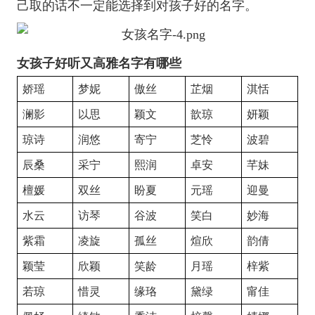
己取的话不一定能选择到对孩子好的名字。
女孩子好听又高雅名字有哪些
娇瑶
梦妮
傲丝
芷烟
淇恬
澜影
以思
颖文
歆琼
妍颖
琼诗
润悠
寄宁
芝怜
波碧
辰桑
采宁
熙润
卓安
芊妹
檀媛
双丝
盼夏
元瑶
迎曼
水云
访琴
谷波
笑白
妙海
紫霜
凌旋
孤丝
煊欣
韵倩
颖莹
欣颖
笑龄
月瑶
梓紫
若琼
惜灵
缘珞
黛绿
甯佳