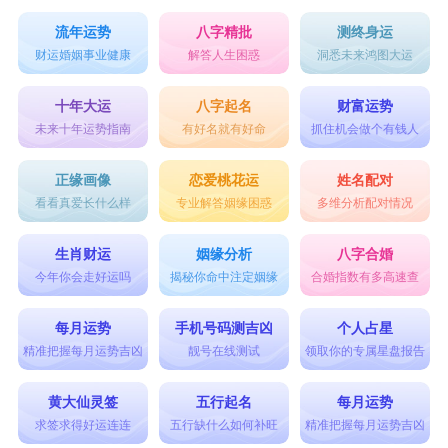
流年运势
八字精批
测终身运
财运婚姻事业健康
解答人生困惑
洞悉未来鸿图大运
十年大运
八字起名
财富运势
未来十年运势指南
有好名就有好命
抓住机会做个有钱人
正缘画像
恋爱桃花运
姓名配对
看看真爱长什么样
专业解答姻缘困惑
多维分析配对情况
生肖财运
姻缘分析
八字合婚
今年你会走好运吗
揭秘你命中注定姻缘
合婚指数有多高速查
每月运势
手机号码测吉凶
个人占星
精准把握每月运势吉凶
靓号在线测试
领取你的专属星盘报告
黄大仙灵签
五行起名
每月运势
求签求得好运连连
五行缺什么如何补旺
精准把握每月运势吉凶