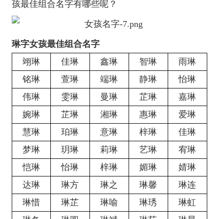
孩最佳组合名字有哪些呢？
琳字女孩最佳组合名字
翊琳
佳琳
鑫琳
智琳
雨琳
铭琳
萱琳
端琳
静琳
怡琳
伟琳
雯琳
曼琳
芷琳
嘉琳
婉琳
芷琳
湘琳
惠琳
爱琳
慧琳
珀琳
意琳
梓琳
佳琳
梦琳
玥琳
莉琳
艺琳
宥琳
恺琳
怡琳
梓琳
媚琳
婧琳
达琳
琳方
琳之
琳馨
琳连
琳惜
琳芷
琳喻
琳琇
琳虹