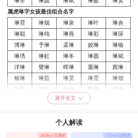
琳冬
琳圆
琳斌
琳茹
琳昊
属虎琳字女孩最佳组合名字
琳霓
琳烟
琳泉
琳叶
琳炎
琳聪
琳纯
琳燕
琳彩
琳琛
博琳
予琳
孟琳
姣琳
琳喻
琳琇
琳虹
琳冬
琳圆
琳斌
洋琳
燮琳
晖琳
粟琳
茜琳
榆琳
琳茹
琳昊
琳霓
琳烟
琳泉
琳叶
煦琳
甄琳
傲琳
展开全文
琳惠
琳玲
琳如
琳馨
琳英
戴琳
华琳
可琳
忆琳
艳琳
个人解读
琳璐
毓琳
斐琳
昕琳
梦琳
夕琳
琳瑷
琳慧
琳凌
琳茹