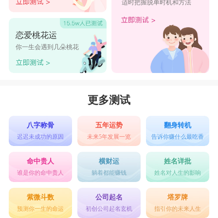
适时把握脱单时机和方法
恋爱桃花运
你一生会遇到几朵桃花
更多测试
八字称骨
五年运势
翻身转机
迟迟未成功的原因
未来5年发展一览
告诉你赚什么最吃香
命中贵人
横财运
姓名详批
谁是你的命中贵人
躺着都能赚钱
姓名对人生的影响
紫微斗数
公司起名
塔罗牌
预测你一生的命运
初创公司起名玄机
指引你的未来人生