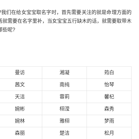
?我们在给女宝宝取名字时，首先需要关注的就是命理方面的
话就需要在名字里补，当女宝宝五行缺木的话，就需要取带木
哪些呢?
曼访
湘凝
筠白
茜文
南纯
怡琴
天洁
蓉莉
馨杞
婉彬
栩滢
森秀
婉林
雅栩
梦雨
森丽
楚洁
松月