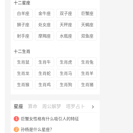
十二星座
白羊座
金牛座
双子座
巨蟹座
狮子座
处女座
天秤座
天蝎座
射手座
摩羯座
水瓶座
双鱼座
十二生肖
生肖鼠
生肖牛
生肖虎
生肖兔
生肖龙
生肖蛇
生肖马
生肖羊
生肖猴
生肖鸡
生肖狗
生肖猪
星座
算命
周公解梦
塔罗占卜
心理测试
老黄历
1
巨蟹女性格有什么吸引人的特征
2
孙杨是什么星座？