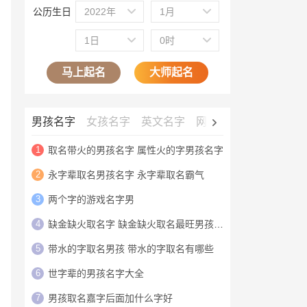
公历生日
2022年
1月
1日
0时
马上起名
大师起名
男孩名字
女孩名字
英文名字
网名大全
公司名字
1
取名带火的男孩名字 属性火的字男孩名字
2
永字辈取名男孩名字 永字辈取名霸气
3
两个字的游戏名字男
4
缺金缺火取名字 缺金缺火取名最旺男孩名字
5
带水的字取名男孩 带水的字取名有哪些
6
世字辈的男孩名字大全
7
男孩取名嘉字后面加什么字好