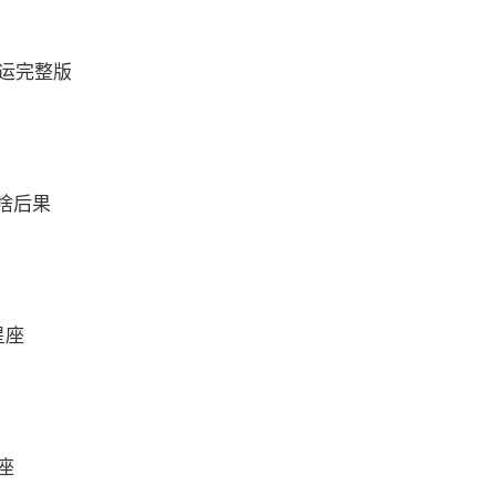
财运完整版
啥后果
星座
座