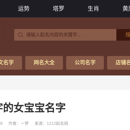
运势
塔罗
生肖
黄
文名字
网名大全
公司名字
店铺
字的女宝宝名字
28
作者：一梦
来源：1212起名网