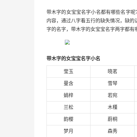
带木字的女宝宝名字小名都有哪些名字呢
内容，通过八字看五行的缺失情况，缺的
字的名字，带木字的女宝宝名字两字都有
带木字的女宝宝名字小名
莹玉
晓茗
曼含
雪琴
娟梓
若宛
兰松
木槿
韵樱
蔚桐
梦月
森秀