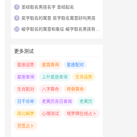
8
圣经取名男孩名字 圣经起名
9
奕字取名的寓意 奕字取名寓意好吗男孩
10
峻字取名的寓意和象征 峻字取名男孩有寓意
更多测试
星座运势
星盘查询
星座配对
星座查询
上升星座查询
生肖运势
生肖配对
八字算命
称骨算命
日干论命
老黄历吉日查询
老黄历
周公解梦
心理测试
塔罗牌在线占卜
灵签占卜