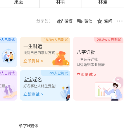
果芸
林羽
林爱
分享到：
微博
微信
空间
一生财运
八字详批
？
找对自己的求财方式
一生运程详批
财运婚姻事业健康
宝宝起名
三世
好名字让人终生受益！
单字id繁体