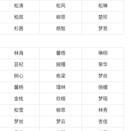
松涛
松风
松琳
柏岚
柳思
楚珍
杉茜
杨智
梦恩
林海
馨梧
琳栩
芸杞
婉槿
荣华
树心
栋梁
梦丝
馨杨
瑾林
俏楣
金枝
欣榕
梦瑶
松雪
柳思
林秀
梦丝
梦云
杏佳