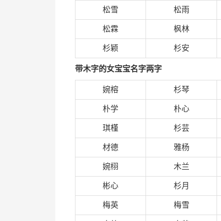
松雪
松雨
松霖
枫林
杉颖
杉安
带木字的女宝宝名字两字
婉榕
杉琴
朴学
朴心
琪槿
杉芸
材德
雅杨
婉栩
木兰
彬心
杉月
梅英
梅雪