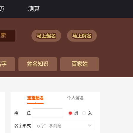
历
测算
搜索
名字
姓名知识
百家姓
宝宝起名
个人解名
男
女
姓 氏
名字形式
双字：李商隐