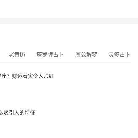
老黄历
塔罗牌占卜
周公解梦
灵签占卜
么星座？财运着实令人眼红
么吸引人的特征