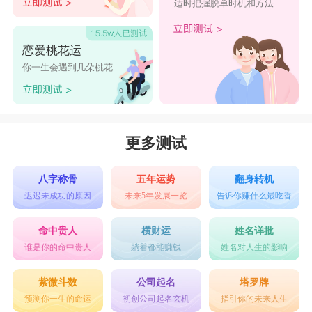
适时把握脱单时机和方法
恋爱桃花运
你一生会遇到几朵桃花
更多测试
八字称骨
五年运势
翻身转机
迟迟未成功的原因
未来5年发展一览
告诉你赚什么最吃香
命中贵人
横财运
姓名详批
谁是你的命中贵人
躺着都能赚钱
姓名对人生的影响
紫微斗数
公司起名
塔罗牌
预测你一生的命运
初创公司起名玄机
指引你的未来人生