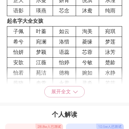
芷天
尔曼
妍青
悦淇
乐潼
语影
瑛燕
芯念
沐鸯
纯雨
起名字大全女孩
子佩
叶蓁
如云
洵美
宛琪
希兮
宛澜
洛惜
菱缘
梦莲
怡妍
梦颖
语蕊
芯蓉
泳芳
安歆
江薇
怡婷
兮敏
楚龄
怡若
苑洁
德梅
婉如
水静
薇晓
冉萱
永君
灵淼
若菲
展开全文
秀秀
妤萱
可涵
香羽
雁方
萍菱
琪妙
碧汐
建瑕
诚粲
个人解读
茜怡
赐键
安辰
苗涵
斗文
妤渲
佳源
睿然
慧恩
紫灵