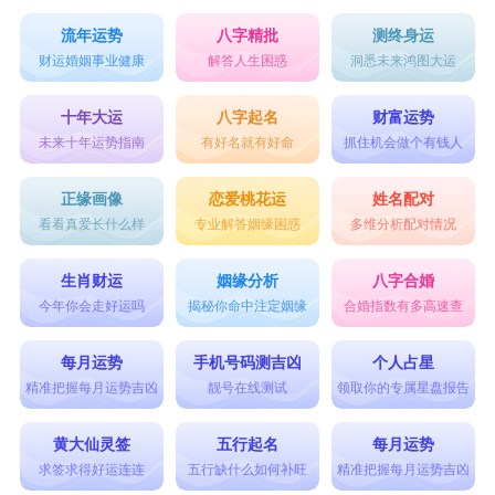
流年运势
八字精批
测终身运
财运婚姻事业健康
解答人生困惑
洞悉未来鸿图大运
十年大运
八字起名
财富运势
未来十年运势指南
有好名就有好命
抓住机会做个有钱人
正缘画像
恋爱桃花运
姓名配对
看看真爱长什么样
专业解答姻缘困惑
多维分析配对情况
生肖财运
姻缘分析
八字合婚
今年你会走好运吗
揭秘你命中注定姻缘
合婚指数有多高速查
每月运势
手机号码测吉凶
个人占星
精准把握每月运势吉凶
靓号在线测试
领取你的专属星盘报告
黄大仙灵签
五行起名
每月运势
求签求得好运连连
五行缺什么如何补旺
精准把握每月运势吉凶