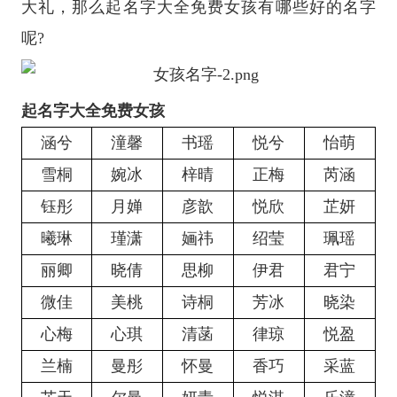
大礼，那么起名字大全免费女孩有哪些好的名字
呢?
起名字大全免费女孩
涵兮
潼馨
书瑶
悦兮
怡萌
雪桐
婉冰
梓晴
正梅
芮涵
钰彤
月婵
彦歆
悦欣
芷妍
曦琳
瑾潇
婳祎
绍莹
珮瑶
丽卿
晓倩
思柳
伊君
君宁
微佳
美桃
诗桐
芳冰
晓染
心梅
心琪
清菡
律琼
悦盈
兰楠
曼彤
怀曼
香巧
采蓝