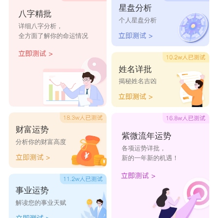
星盘分析
八字精批
个人星盘分析
靖璇
娇清
冬爽
晴熙
向华
详细八字分析，
全方面了解你的命运情况
羽悦
娟妹
雁邑
香曼
念瑶
以儿
月婷
泽烟
云碧
怡萱
姓名详批
揭秘姓名吉凶
翌岍
梓怡
舒婕
树潼
恩希
玉淇
慧玲
艺诺
梓辰
树森
财富运势
冰杰
怡瑶
悦嘉
诗语
小汐
紫微流年运势
分析你的财富高度
各项运势详批，
新的一年新的机遇！
事业运势
解读您的事业天赋