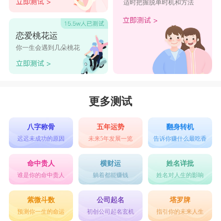
适时把握脱单时机和方法
恋爱桃花运
你一生会遇到几朵桃花
更多测试
八字称骨
五年运势
翻身转机
迟迟未成功的原因
未来5年发展一览
告诉你赚什么最吃香
命中贵人
横财运
姓名详批
谁是你的命中贵人
躺着都能赚钱
姓名对人生的影响
紫微斗数
公司起名
塔罗牌
预测你一生的命运
初创公司起名玄机
指引你的未来人生