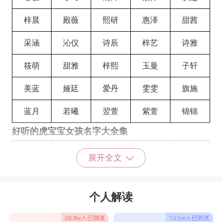
梓晨
殿薇
熙研
惠泽
甜茜
采涵
沁仪
诗辰
梓艺
诗雅
筱萌
甜雅
梓熙
玉曼
子轩
美蓝
娅廷
爱丹
雯雯
旗施
蓝月
若曦
翌萱
紫萱
锦锦
好听的虎宝宝女孩名字大全集
温琴
徐霜
童寻
林娜
燕麦
展开全文
沂澜
优雅
研月
映璇
姗灵
个人解读
雅婷
肖倩
知妍
秀琴
婕珍
安润
秀霎
艺歆
琴灵
悠水