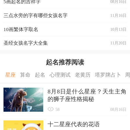
5画起名的吉祥字
08月16日
三点水旁的字有哪些女孩名字
11月16日
10画繁体字取名
10月13日
圣经女孩名字大全集
11月20日
起名推荐阅读
星座
算命
起名
心理测试
老黄历
塔罗牌占卜
8月8日是什么星座？天生主角
的狮子座性格揭秘
58
08月16日
十二星座代表的花语