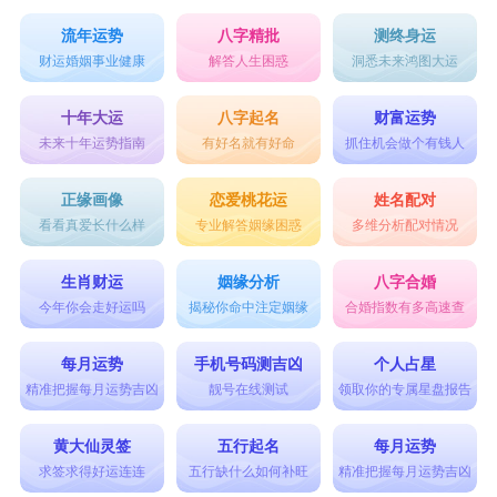
流年运势
八字精批
测终身运
财运婚姻事业健康
解答人生困惑
洞悉未来鸿图大运
十年大运
八字起名
财富运势
未来十年运势指南
有好名就有好命
抓住机会做个有钱人
正缘画像
恋爱桃花运
姓名配对
看看真爱长什么样
专业解答姻缘困惑
多维分析配对情况
生肖财运
姻缘分析
八字合婚
今年你会走好运吗
揭秘你命中注定姻缘
合婚指数有多高速查
每月运势
手机号码测吉凶
个人占星
精准把握每月运势吉凶
靓号在线测试
领取你的专属星盘报告
黄大仙灵签
五行起名
每月运势
求签求得好运连连
五行缺什么如何补旺
精准把握每月运势吉凶