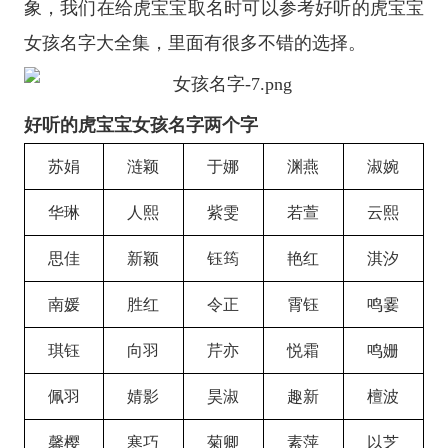
象，我们在给虎宝宝取名时可以参考好听的虎宝宝
女孩名字大全集，里面有很多不错的选择。
好听的虎宝宝女孩名字两个字
苏娟
涟颖
于娜
渊燕
淑婉
华琳
人熙
紫雯
若萱
云熙
思佳
新颖
钰筠
艳红
淇汐
南媛
胜红
令正
霄钰
鸣霎
琪钰
向羽
芹亦
悦霜
鸣姗
佩羽
婧影
昊淑
趣新
檀波
馨樱
寒巧
菊卿
素萍
以芝