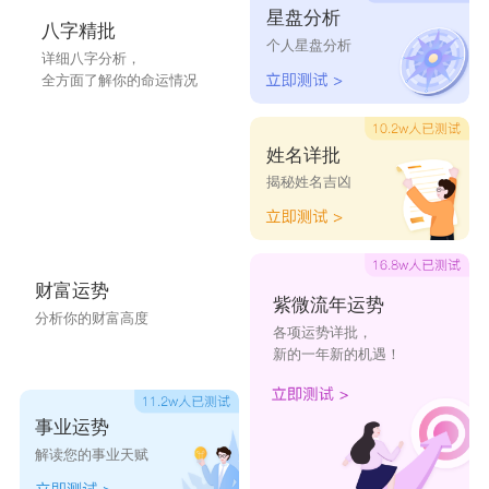
星盘分析
涵梦
涵翡
涵汐
涵斐
涵洋
八字精批
个人星盘分析
详细八字分析，
全方面了解你的命运情况
涵馨
涵茴
涵柔
涵楠
萤涵
玥涵
芷涵
凝涵
槿涵
冬涵
姓名详批
揭秘姓名吉凶
涵娅
涵伊
涵珺
涵贺
涵涩
祥涵
涵学
涵泽
涵苗
涵晨
财富运势
茂涵
天涵
涵颐
涵爽
涵言
紫微流年运势
分析你的财富高度
各项运势详批，
新的一年新的机遇！
事业运势
解读您的事业天赋