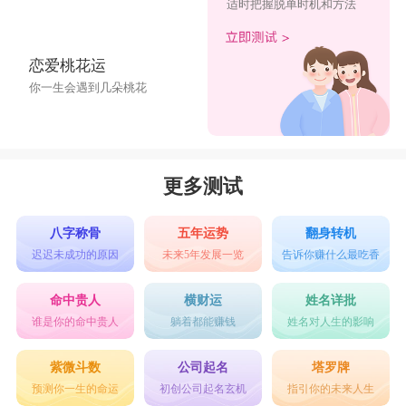
适时把握脱单时机和方法
恋爱桃花运
你一生会遇到几朵桃花
更多测试
八字称骨
五年运势
翻身转机
迟迟未成功的原因
未来5年发展一览
告诉你赚什么最吃香
命中贵人
横财运
姓名详批
谁是你的命中贵人
躺着都能赚钱
姓名对人生的影响
紫微斗数
公司起名
塔罗牌
预测你一生的命运
初创公司起名玄机
指引你的未来人生