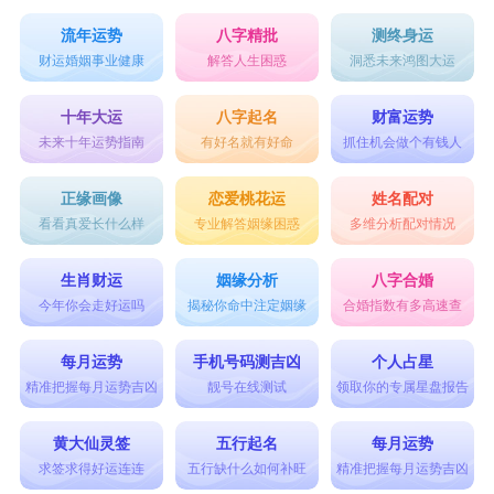
流年运势
八字精批
测终身运
财运婚姻事业健康
解答人生困惑
洞悉未来鸿图大运
十年大运
八字起名
财富运势
未来十年运势指南
有好名就有好命
抓住机会做个有钱人
正缘画像
恋爱桃花运
姓名配对
看看真爱长什么样
专业解答姻缘困惑
多维分析配对情况
生肖财运
姻缘分析
八字合婚
今年你会走好运吗
揭秘你命中注定姻缘
合婚指数有多高速查
每月运势
手机号码测吉凶
个人占星
精准把握每月运势吉凶
靓号在线测试
领取你的专属星盘报告
黄大仙灵签
五行起名
每月运势
求签求得好运连连
五行缺什么如何补旺
精准把握每月运势吉凶