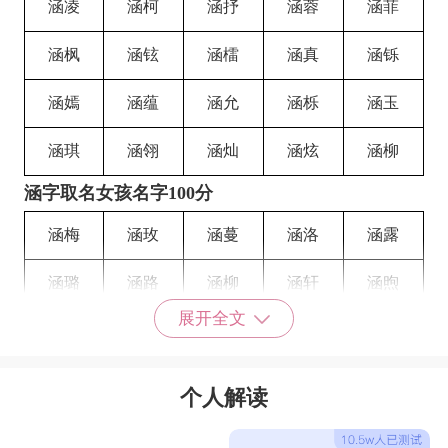
涵凌
涵柯
涵抒
涵蓉
涵菲
涵枫
涵铉
涵檑
涵真
涵铄
涵嫣
涵蕴
涵允
涵栎
涵玉
涵琪
涵翎
涵灿
涵炫
涵柳
涵字取名女孩名字100分
涵梅
涵玫
涵蔓
涵洛
涵露
涵璐
涵路
涵柳
涵轩
涵煦
展开全文
涵蓄
涵旭
涵栩
涵虚
涵修
涵星
涵鑫
涵馨
涵歆
涵欣
个人解读
涵境
涵静
涵芸
涵予
涵如