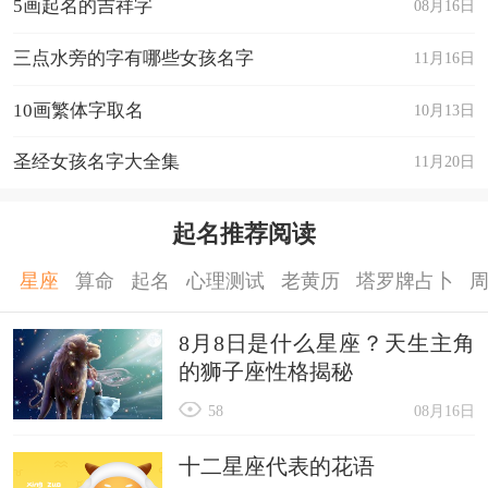
5画起名的吉祥字
08月16日
三点水旁的字有哪些女孩名字
11月16日
10画繁体字取名
10月13日
圣经女孩名字大全集
11月20日
起名推荐阅读
星座
算命
起名
心理测试
老黄历
塔罗牌占卜
8月8日是什么星座？天生主角
的狮子座性格揭秘
58
08月16日
十二星座代表的花语