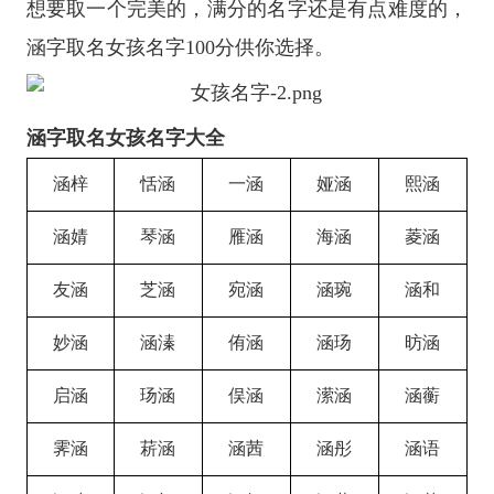
想要取一个完美的，满分的名字还是有点难度的，
涵字取名女孩名字100分供你选择。
涵字取名女孩名字大全
涵梓
恬涵
一涵
娅涵
熙涵
涵婧
琴涵
雁涵
海涵
菱涵
友涵
芝涵
宛涵
涵琬
涵和
妙涵
涵溱
侑涵
涵玚
昉涵
启涵
玚涵
俣涵
潆涵
涵蘅
霁涵
菥涵
涵茜
涵彤
涵语