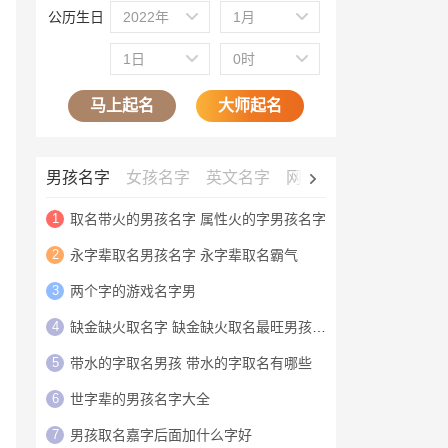
公历生日
2022年
1月
1日
0时
马上起名
大师起名
男孩名字
女孩名字
英文名字
网名大全
公司名字
1
取名带火的男孩名字 属性火的字男孩名字
2
永字辈取名男孩名字 永字辈取名霸气
3
两个字的游戏名字男
4
缺金缺火取名字 缺金缺火取名最旺男孩名字
5
带水的字取名男孩 带水的字取名有哪些
6
世字辈的男孩名字大全
7
男孩取名嘉字后面加什么字好