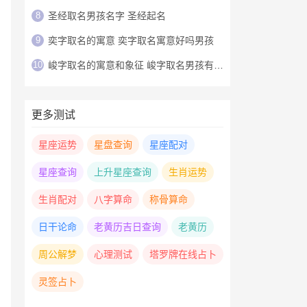
8
圣经取名男孩名字 圣经起名
9
奕字取名的寓意 奕字取名寓意好吗男孩
10
峻字取名的寓意和象征 峻字取名男孩有寓意
更多测试
星座运势
星盘查询
星座配对
星座查询
上升星座查询
生肖运势
生肖配对
八字算命
称骨算命
日干论命
老黄历吉日查询
老黄历
周公解梦
心理测试
塔罗牌在线占卜
灵签占卜