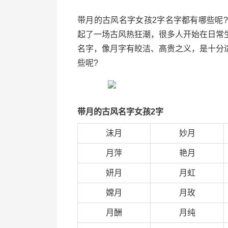
带月的古风名字女孩2字名字都有哪些呢
起了一场古风热狂潮，很多人开始在日常
名字，像月字有皎洁、高贵之义，是十分
些呢?
带月的古风名字女孩2字
沫月
妙月
月萍
艳月
妍月
月虹
嫦月
月玫
月酬
月纯