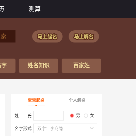
历
测算
搜索
名字
姓名知识
百家姓
宝宝起名
个人解名
男
女
姓 氏
名字形式
双字：李商隐