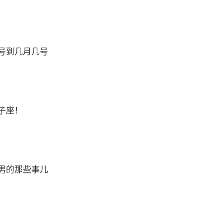
号到几月几号
子座！
男的那些事儿