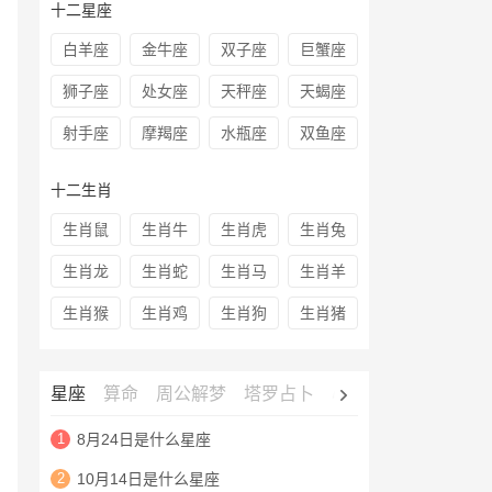
十二星座
白羊座
金牛座
双子座
巨蟹座
狮子座
处女座
天秤座
天蝎座
射手座
摩羯座
水瓶座
双鱼座
十二生肖
生肖鼠
生肖牛
生肖虎
生肖兔
生肖龙
生肖蛇
生肖马
生肖羊
生肖猴
生肖鸡
生肖狗
生肖猪
星座
算命
周公解梦
塔罗占卜
心理测试
老黄历
1
8月24日是什么星座
2
10月14日是什么星座