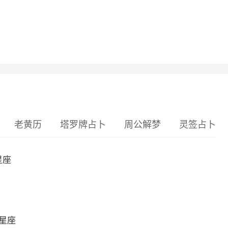
老黄历
塔罗牌占卜
周公解梦
灵签占卜
星座
么星座