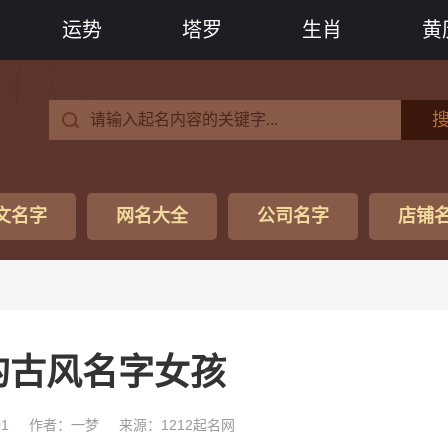
运势
塔罗
生肖
黄
文名字
网名大全
公司名字
店铺
的古风名字女孩
01
作者：一梦
来源：1212起名网