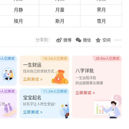
月静
月童
霁月
陵月
斯月
雪月
分享到：
微博
微信
空间
一生财运
八字详批
？
找对自己的求财方式
一生运程详批
财运婚姻事业健康
宝宝起名
三世
好名字让人终生受益！