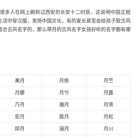
?很多人在网上刷到过西安的长安十二时辰，这说明中国正掀
生活中穿汉服，发扬中国文化，有的家长甚至会给孩子取古风
适合古风名字的，那么带月的古风名字女孩好听的名字都有哪
美月
月依
月竺
月娜
月兮
月露
乃月
瀚月
月贤
宏月
庭月
月松
邱月
涵月
月川