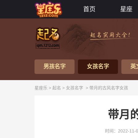
首页
星座
男孩名字
女孩名字
英
星座乐 >
起名
>
女孩名字
> 带月的古风名字女孩
带月
时间：2022-11-