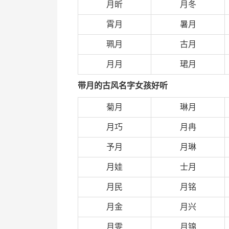
月昕
月冬
霄月
暑月
珮月
古月
月月
珺月
带月的古风名字女孩好听
菊月
琳月
月巧
月冉
予月
月琳
月娃
士月
月民
月铭
月金
月兴
月雯
月锦