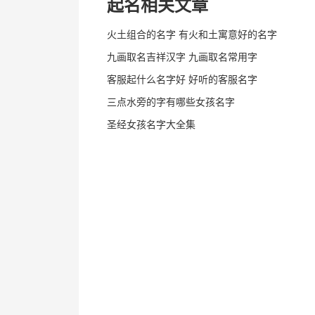
起名相关文章
火土组合的名字 有火和土寓意好的名字
九画取名吉祥汉字 九画取名常用字
客服起什么名字好 好听的客服名字
三点水旁的字有哪些女孩名字
圣经女孩名字大全集