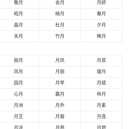
敬月
会月
月妍
昭月
映月
春月
晶月
杜月
夕月
关月
竹月
稀月
丽月
月凤
月菲
凤月
月丽
瑷月
园月
月苹
月斌
沁月
赢月
林月
月洲
月乔
月素
月芝
月菊
月莲
月凉
月燕
月燃