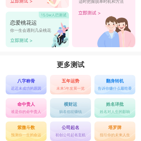
适时把握脱单时机和方法
恋爱桃花运
你一生会遇到几朵桃花
更多测试
八字称骨
五年运势
翻身转机
迟迟未成功的原因
未来5年发展一览
告诉你赚什么最吃香
命中贵人
横财运
姓名详批
谁是你的命中贵人
躺着都能赚钱
姓名对人生的影响
紫微斗数
公司起名
塔罗牌
预测你一生的命运
初创公司起名玄机
指引你的未来人生