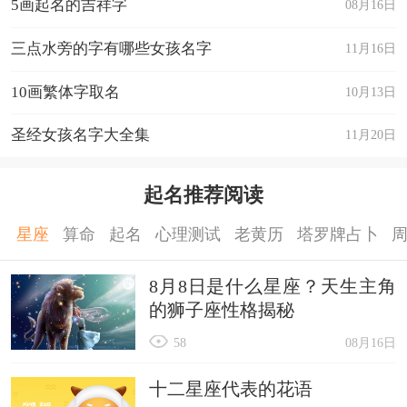
5画起名的吉祥字
08月16日
三点水旁的字有哪些女孩名字
11月16日
10画繁体字取名
10月13日
圣经女孩名字大全集
11月20日
起名推荐阅读
星座
算命
起名
心理测试
老黄历
塔罗牌占卜
8月8日是什么星座？天生主角
的狮子座性格揭秘
58
08月16日
十二星座代表的花语