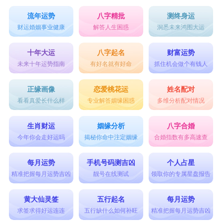
流年运势
八字精批
测终身运
财运婚姻事业健康
解答人生困惑
洞悉未来鸿图大运
十年大运
八字起名
财富运势
未来十年运势指南
有好名就有好命
抓住机会做个有钱人
正缘画像
恋爱桃花运
姓名配对
看看真爱长什么样
专业解答姻缘困惑
多维分析配对情况
生肖财运
姻缘分析
八字合婚
今年你会走好运吗
揭秘你命中注定姻缘
合婚指数有多高速查
每月运势
手机号码测吉凶
个人占星
精准把握每月运势吉凶
靓号在线测试
领取你的专属星盘报告
黄大仙灵签
五行起名
每月运势
求签求得好运连连
五行缺什么如何补旺
精准把握每月运势吉凶