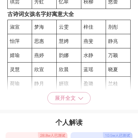
琪芸
芳虹
忆翠
秋柳
悠蕾
古诗词女孩名字好寓意大全
淑宣
梦海
云雯
梓佳
刖彤
怡萍
思惠
慧娉
燕斐
静兆
婧瑜
燕婷
韵娜
水静
万颖
灵慧
欣宣
欣晨
蓝瑶
晓夏
荷瑜
静月
妍琼
盈璐
兰桂
茹兰
如柏
韵涵
翠芙
问旋
展开全文
含芳
绿绮
幽珊
芳迪
甜雪
个人解读
采梅
迎蓉
秋韵
芳卉
月珠