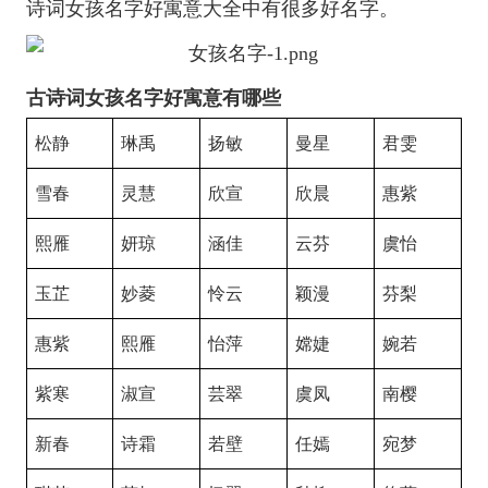
诗词女孩名字好寓意大全中有很多好名字。
古诗词女孩名字好寓意有哪些
松静
琳禹
扬敏
曼星
君雯
雪春
灵慧
欣宣
欣晨
惠紫
熙雁
妍琼
涵佳
云芬
虞怡
玉芷
妙菱
怜云
颖漫
芬梨
惠紫
熙雁
怡萍
嫦婕
婉若
紫寒
淑宣
芸翠
虞凤
南樱
新春
诗霜
若壁
任嫣
宛梦