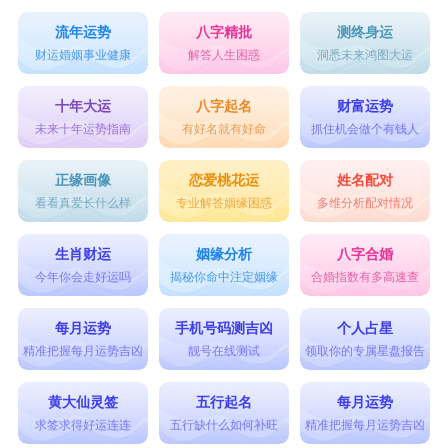
流年运势
八字精批
测终身运
财运婚姻事业健康
解答人生困惑
洞悉未来鸿图大运
十年大运
八字起名
财富运势
未来十年运势指南
有好名就有好命
抓住机会做个有钱人
正缘画像
恋爱桃花运
姓名配对
看看真爱长什么样
专业解答姻缘困惑
多维分析配对情况
生肖财运
姻缘分析
八字合婚
今年你会走好运吗
揭秘你命中注定姻缘
合婚指数有多高速查
每月运势
手机号码测吉凶
个人占星
精准把握每月运势吉凶
靓号在线测试
领取你的专属星盘报告
黄大仙灵签
五行起名
每月运势
求签求得好运连连
五行缺什么如何补旺
精准把握每月运势吉凶