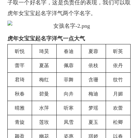
子取一个好名字，这是负责任的表现，我们可以取
虎年女宝宝起名字洋气两个字名字。
虎年女宝宝起名字洋气一点大气
昕悦
琦昊
春迪
夏蓉
昕英
蕾芊
夏菡
佩蓉
依枝
依丹
君琦
梅红
菲舞
含珊
纹竹
秋春
碧曼
向卉
梅迪
月媚
晴雅
水萍
听寒
梦瑶
欢蕾
青旋
莲玫
凤雪
夏玉
松卿
颖盈
幽花
姿惠
琪娇
以春