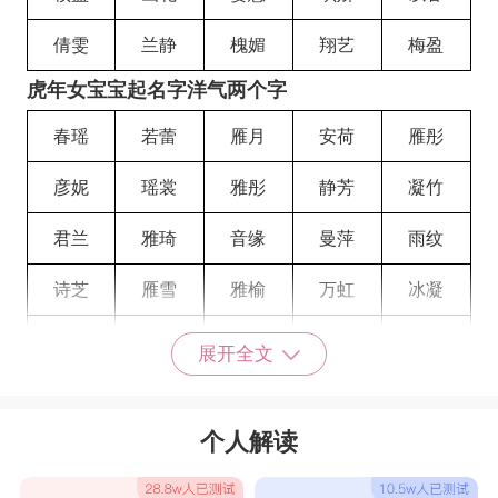
倩雯
兰静
槐媚
翔艺
梅盈
虎年女宝宝起名字洋气两个字
春瑶
若蕾
雁月
安荷
雁彤
彦妮
瑶裳
雅彤
静芳
凝竹
君兰
雅琦
音缘
曼萍
雨纹
诗芝
雁雪
雅榆
万虹
冰凝
秋昕
韵清
甜熙
茹柳
觅嫣
展开全文
春梅
君芝
晓欢
妙华
佩华
个人解读
春绿
珊雁
慕甜
纹莲
珍竹
舒枫
寻凝
娇普
婕自
菡茜