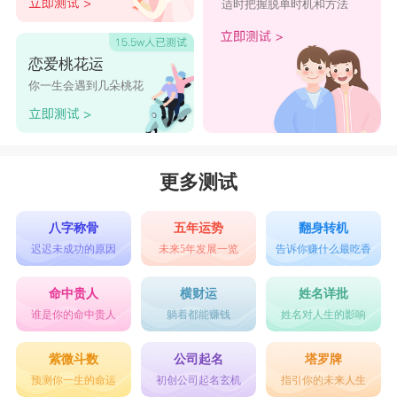
适时把握脱单时机和方法
恋爱桃花运
你一生会遇到几朵桃花
更多测试
八字称骨
五年运势
翻身转机
迟迟未成功的原因
未来5年发展一览
告诉你赚什么最吃香
命中贵人
横财运
姓名详批
谁是你的命中贵人
躺着都能赚钱
姓名对人生的影响
紫微斗数
公司起名
塔罗牌
预测你一生的命运
初创公司起名玄机
指引你的未来人生