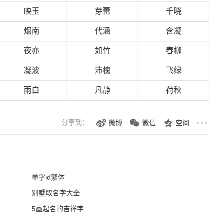
映玉
芽蕾
千晓
烟南
代涵
含凝
夜亦
如竹
春柳
凝波
沛槐
飞绿
雨白
凡静
荷秋
分享到：
微博
微信
空间
单字id繁体
别墅取名字大全
5画起名的吉祥字