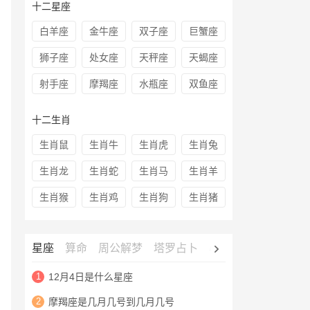
十二星座
白羊座
金牛座
双子座
巨蟹座
狮子座
处女座
天秤座
天蝎座
射手座
摩羯座
水瓶座
双鱼座
十二生肖
生肖鼠
生肖牛
生肖虎
生肖兔
生肖龙
生肖蛇
生肖马
生肖羊
生肖猴
生肖鸡
生肖狗
生肖猪
星座
算命
周公解梦
塔罗占卜
心理测试
老黄历
1
12月4日是什么星座
2
摩羯座是几月几号到几月几号