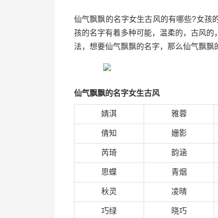
仙气飘飘的名字女生古风的有哪些?女孩
孩的名字有着多种可能，温柔的，古风的
法，想要仙气飘飘的名字，那么仙气飘飘
仙气飘飘的名字女生古风
婧淇
雅蓉
倩知
姗影
芮琦
韵涵
思蝶
青烟
秋灵
凌晴
巧绿
晓巧