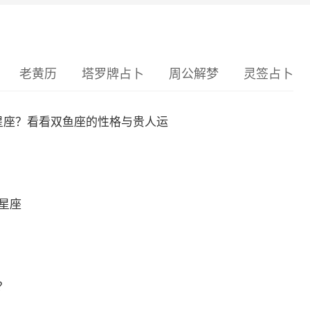
老黄历
塔罗牌占卜
周公解梦
灵签占卜
么星座？看看双鱼座的性格与贵人运
么星座
？