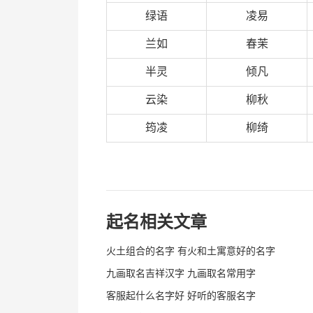
绿语
凌易
兰如
春茉
半灵
倾凡
云染
柳秋
筠凌
柳绮
起名相关文章
火土组合的名字 有火和土寓意好的名字
九画取名吉祥汉字 九画取名常用字
客服起什么名字好 好听的客服名字