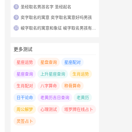
8
圣经取名男孩名字 圣经起名
9
奕字取名的寓意 奕字取名寓意好吗男孩
10
峻字取名的寓意和象征 峻字取名男孩有寓意
更多测试
星座运势
星盘查询
星座配对
星座查询
上升星座查询
生肖运势
生肖配对
八字算命
称骨算命
日干论命
老黄历吉日查询
老黄历
周公解梦
心理测试
塔罗牌在线占卜
灵签占卜