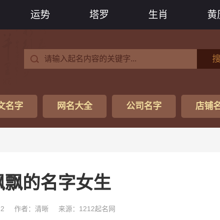
运势
塔罗
生肖
黄
文名字
网名大全
公司名字
店铺
飘飘的名字女生
22
作者：清晰
来源：1212起名网