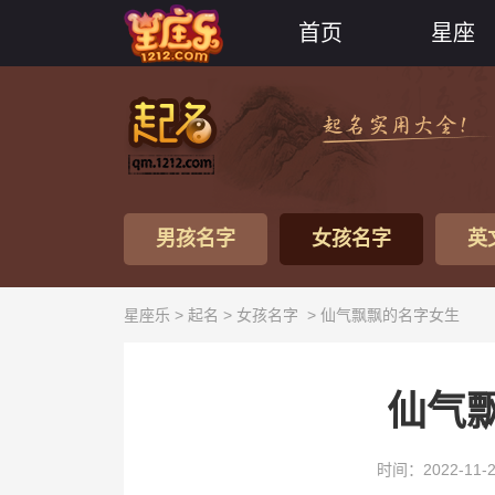
首页
星座
男孩名字
女孩名字
英
星座乐 >
起名
>
女孩名字
> 仙气飘飘的名字女生
仙气
时间：2022-11-