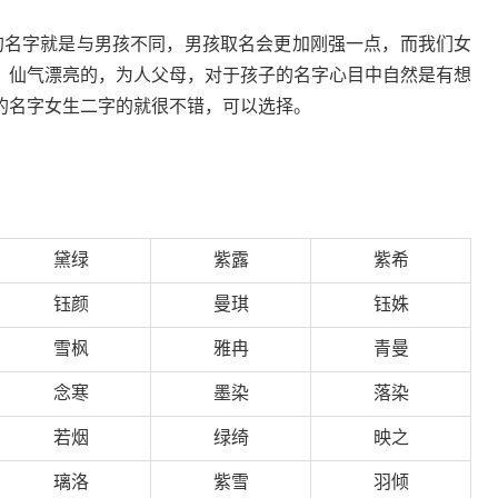
的名字就是与男孩不同，男孩取名会更加刚强一点，而我们女
，仙气漂亮的，为人父母，对于孩子的名字心目中自然是有想
的名字女生二字的就很不错，可以选择。
黛绿
紫露
紫希
钰颜
曼琪
钰姝
雪枫
雅冉
青曼
念寒
墨染
落染
若烟
绿绮
映之
璃洛
紫雪
羽倾