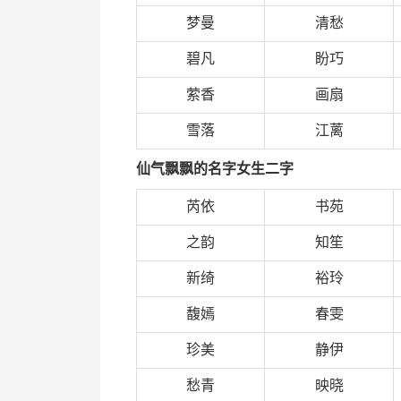
梦曼
清愁
碧凡
盼巧
萦香
画扇
雪落
江蓠
仙气飘飘的名字女生二字
芮依
书苑
之韵
知笙
新绮
裕玲
馥嫣
春雯
珍美
静伊
愁青
映晓