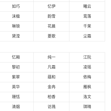
如巧
忆伊
曦云
沫楹
韵雪
鸾落
琳琅
花晨
千茉
黛滢
菱歌
尘霜
忆厢
纯一
江阮
黎初
凡霜
凌瑶
紫翠
蕴和
依梅
英华
金冉
雁枫
珊恬
柏香
洛文
清烟
访溅
琪晴