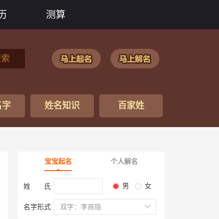
历
测算
搜索
名字
姓名知识
百家姓
宝宝起名
个人解名
男
女
姓 氏
名字形式
双字：李商隐