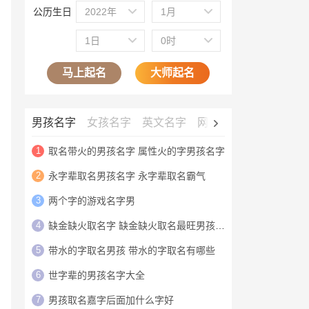
公历生日
2022年
1月
1日
0时
马上起名
大师起名
男孩名字
女孩名字
英文名字
网名大全
公司名字
1
取名带火的男孩名字 属性火的字男孩名字
2
永字辈取名男孩名字 永字辈取名霸气
3
两个字的游戏名字男
4
缺金缺火取名字 缺金缺火取名最旺男孩名字
5
带水的字取名男孩 带水的字取名有哪些
6
世字辈的男孩名字大全
7
男孩取名嘉字后面加什么字好