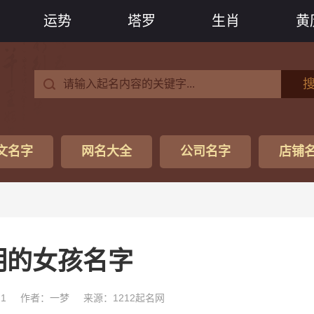
运势
塔罗
生肖
黄
文名字
网名大全
公司名字
店铺
明的女孩名字
11
作者：一梦
来源：1212起名网