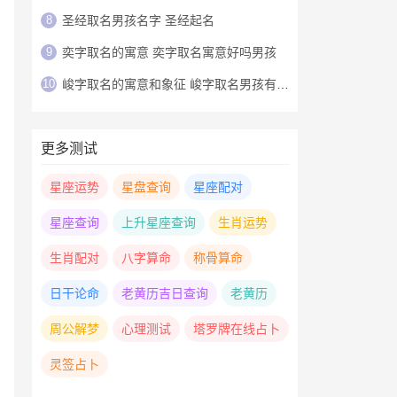
8
圣经取名男孩名字 圣经起名
9
奕字取名的寓意 奕字取名寓意好吗男孩
10
峻字取名的寓意和象征 峻字取名男孩有寓意
更多测试
星座运势
星盘查询
星座配对
星座查询
上升星座查询
生肖运势
生肖配对
八字算命
称骨算命
日干论命
老黄历吉日查询
老黄历
周公解梦
心理测试
塔罗牌在线占卜
灵签占卜