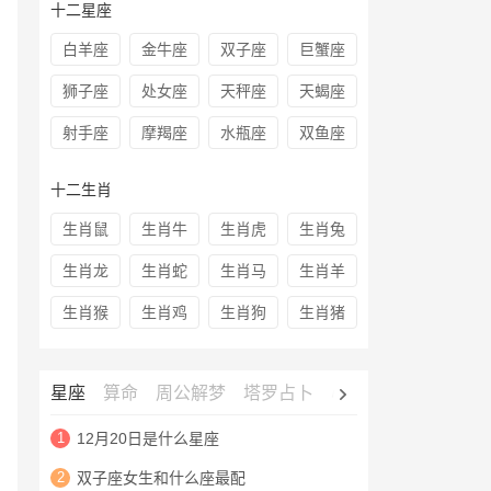
十二星座
白羊座
金牛座
双子座
巨蟹座
狮子座
处女座
天秤座
天蝎座
射手座
摩羯座
水瓶座
双鱼座
十二生肖
生肖鼠
生肖牛
生肖虎
生肖兔
生肖龙
生肖蛇
生肖马
生肖羊
生肖猴
生肖鸡
生肖狗
生肖猪
星座
算命
周公解梦
塔罗占卜
心理测试
老黄历
1
12月20日是什么星座
2
双子座女生和什么座最配