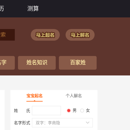
历
测算
搜索
名字
姓名知识
百家姓
宝宝起名
个人解名
男
女
姓 氏
名字形式
双字：李商隐