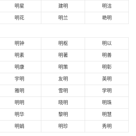
明星
建明
明洁
明花
明兰
艳明
明钟
明枢
明以
明素
明著
明善
明康
明策
明彰
宇明
友明
英明
雅明
雪明
学明
明明
晓明
明珠
明华
黎明
明慧
明娟
明珍
秀明