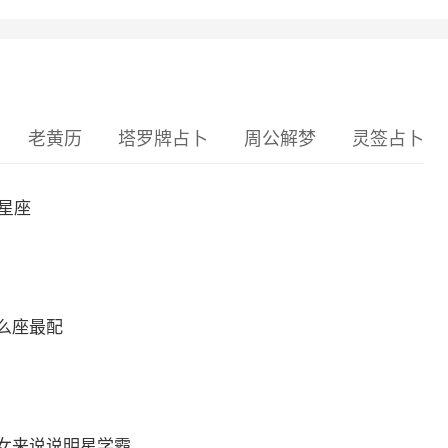
老黄历
塔罗牌占卜
周公解梦
灵签占卜
么星座
么座最配
女来说说明星学霸