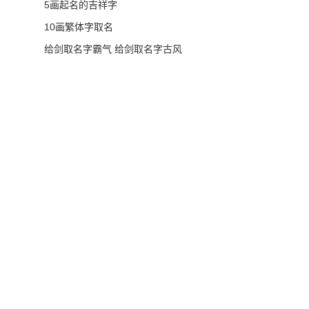
5画起名的吉祥字
10画繁体字取名
给剑取名字霸气 给剑取名字古风