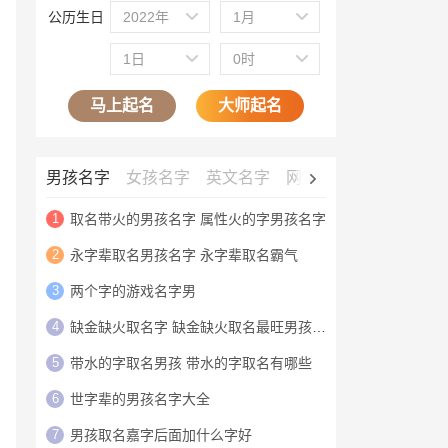
公历生日
2022年
1月
1日
0时
马上起名
大师起名
男孩名字
女孩名字
英文名字
网名大全
公司名字
1
取名带火的男孩名字 属性火的字男孩名字
2
永字辈取名男孩名字 永字辈取名霸气
3
两个字的游戏名字男
4
缺金缺火取名字 缺金缺火取名最旺男孩名字
5
带水的字取名男孩 带水的字取名有哪些
6
世字辈的男孩名字大全
7
男孩取名嘉字后面加什么字好