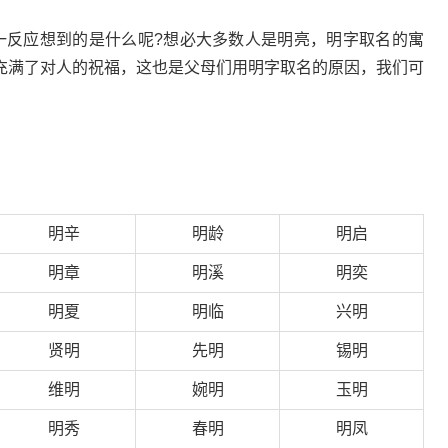
一反应想到的是什么呢?想必大多数人是明亮，明字取名的寓
充满了对人的祝福，这也是父母们用明字取名的原因，我们可
明辛
明龄
明启
明章
明溪
明奕
明夏
明临
兴明
贤明
先明
锡明
维明
婉明
玉明
明秀
春明
明凤