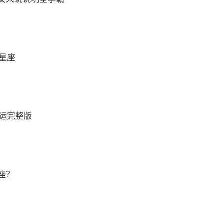
么星座
财运完整版
座？