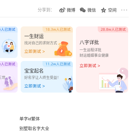
分享到：
微博
微信
空间
一生财运
八字详批
？
找对自己的求财方式
一生运程详批
财运婚姻事业健康
宝宝起名
三世
好名字让人终生受益！
单字id繁体
别墅取名字大全