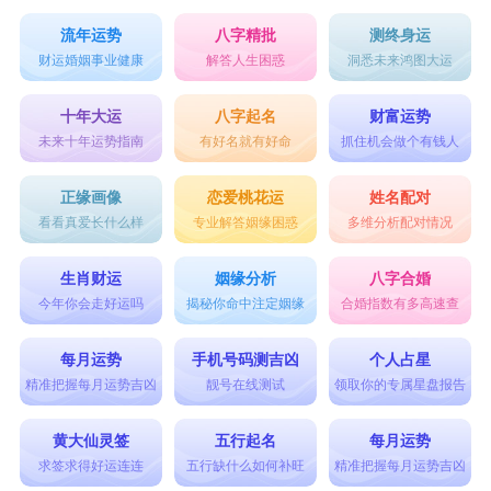
流年运势
八字精批
测终身运
财运婚姻事业健康
解答人生困惑
洞悉未来鸿图大运
十年大运
八字起名
财富运势
未来十年运势指南
有好名就有好命
抓住机会做个有钱人
正缘画像
恋爱桃花运
姓名配对
看看真爱长什么样
专业解答姻缘困惑
多维分析配对情况
生肖财运
姻缘分析
八字合婚
今年你会走好运吗
揭秘你命中注定姻缘
合婚指数有多高速查
每月运势
手机号码测吉凶
个人占星
精准把握每月运势吉凶
靓号在线测试
领取你的专属星盘报告
黄大仙灵签
五行起名
每月运势
求签求得好运连连
五行缺什么如何补旺
精准把握每月运势吉凶