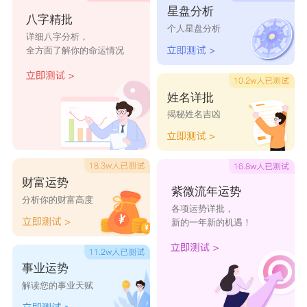
星盘分析
八字精批
诗：愿为西南风，长逝入君怀。君怀良不开，贱妾
个人星盘分析
详细八字分析，
当何依。又白居易诗：坐依桃叶妓。自注：依，乌
全方面了解你的命运情况
皆反。
带依的洋气的女孩名字大全
姓名详批
揭秘姓名吉凶
黛依
中依
芝依
静依
仟依
成依
依浠
依倩
依凝
依凤
财富运势
依洁
依倍
依南
艺依
柯依
紫微流年运势
分析你的财富高度
各项运势详批，
孟依
美依
鸿依
新依
依竹
新的一年新的机遇！
依稀
依尔
依玛
依檬
依莲
事业运势
澜依
娜依
朵依
一依
柏依
解读您的事业天赋