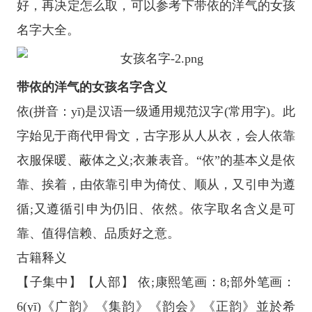
好，再决定怎么取，可以参考下带依的洋气的女孩
名字大全。
带依的洋气的女孩名字含义
依(拼音：yī)是汉语一级通用规范汉字(常用字)。此
字始见于商代甲骨文，古字形从人从衣，会人依靠
衣服保暖、蔽体之义;衣兼表音。“依”的基本义是依
靠、挨着，由依靠引申为倚仗、顺从，又引申为遵
循;又遵循引申为仍旧、依然。依字取名含义是可
靠、值得信赖、品质好之意。
古籍释义
【子集中】【人部】 依;康熙笔画：8;部外笔画：
6(yī)《广韵》《集韵》《韵会》《正韵》並於希