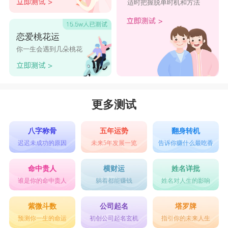
适时把握脱单时机和方法
恋爱桃花运
你一生会遇到几朵桃花
更多测试
八字称骨
五年运势
翻身转机
迟迟未成功的原因
未来5年发展一览
告诉你赚什么最吃香
命中贵人
横财运
姓名详批
谁是你的命中贵人
躺着都能赚钱
姓名对人生的影响
紫微斗数
公司起名
塔罗牌
预测你一生的命运
初创公司起名玄机
指引你的未来人生