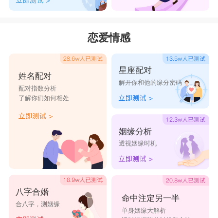
诗依
博依
采依
彩依
禅依
辰依
宸依
晨依
成依
楚依
恋爱情感
星座配对
姓名配对
解开你和他的缘分密码
配对指数分析
了解你们如何相处
姻缘分析
透视姻缘时机
八字合婚
命中注定另一半
合八字，测姻缘
单身姻缘大解析