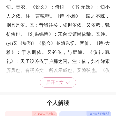
切。音衣。《说文》：倚也。《书·无逸》：知小
人之依。注：言稼穑。《诗·小雅》：谋之不臧，
则具是依。又：昔我往矣，杨柳依依。又依稀，犹
彷佛也。《刘禹锡诗》：宋台梁馆尚依稀。又姓。
(yǐ)又《集韵》《韵会》並隐岂切。音倚。《诗·大
雅》：于京斯依。又斧依，与扆通。《仪礼·觐
礼》：天子设斧依于户牖之闲。注：依，如今绨素
屛风也。有绣斧文，所以示威也。又缠弦也。《仪
礼·即夕礼》：设依挞焉。疏：依，以韦依缠其
展开全文
弦，卽今时弓?是也。又《仪礼·士虞礼》：佐食无
事，则出户负依南面。注：户牖之闲谓之依。又喻
个人解读
也。《礼·学记》：不学博依，不能安诗。疏：谓
依倚譬喻也。又《韵补》叶乌皆切。音挨。曹植