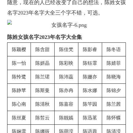
随意，现在的人已经改变了自己的想法，陈姓女孩
名字2023年名字大全三个字不错，可选。
陈姓女孩名字2023年名字大全集
陈颖樱
陈含甜
陈佳梵
陈影睿
陈冬语
陈一怡
陈妍晶
陈彩映
陈钰霏
陈婧菲
陈怜鹭
陈兰珺
陈沛蕊
陈姗亦
陈晓海
陈静苹
陈斯曼
陈亦冉
陈水娜
陈锦夕
陈心南
陈清秋
陈嘉容
陈竿园
陈兰茜
陈丝夏
陈皙云
陈靓嫣
陈迅茗
陈怀蝶
陈娴霏
陈娜筱
陈萌滢
陈语蓉
陈清滢