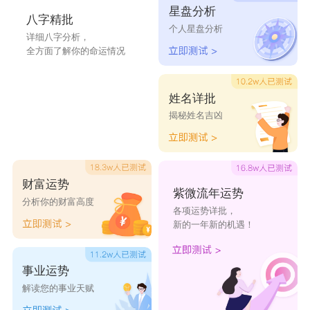
星盘分析
八字精批
个人星盘分析
陈元桦
陈尔锦
陈静慕
陈露曼
陈冬菁
详细八字分析，
全方面了解你的命运情况
陈婷馨
陈妤枫
陈媱叶
陈琦晶
陈菲莉
陈诗盼
陈贝艺
陈静珞
陈忆熹
陈苛蓓
姓名详批
揭秘姓名吉凶
陈静华
陈冬语
陈碧蓓
陈清妤
陈菲娇
财富运势
紫微流年运势
分析你的财富高度
各项运势详批，
新的一年新的机遇！
事业运势
解读您的事业天赋