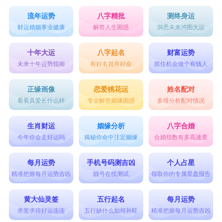
流年运势
八字精批
测终身运
财运婚姻事业健康
解答人生困惑
洞悉未来鸿图大运
十年大运
八字起名
财富运势
未来十年运势指南
有好名就有好命
抓住机会做个有钱人
正缘画像
恋爱桃花运
姓名配对
看看真爱长什么样
专业解答姻缘困惑
多维分析配对情况
生肖财运
姻缘分析
八字合婚
今年你会走好运吗
揭秘你命中注定姻缘
合婚指数有多高速查
每月运势
手机号码测吉凶
个人占星
精准把握每月运势吉凶
靓号在线测试
领取你的专属星盘报告
黄大仙灵签
五行起名
每月运势
求签求得好运连连
五行缺什么如何补旺
精准把握每月运势吉凶