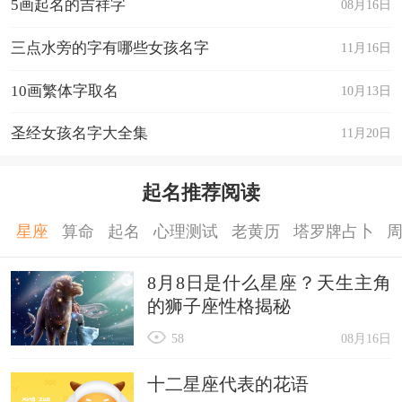
5画起名的吉祥字
08月16日
三点水旁的字有哪些女孩名字
11月16日
10画繁体字取名
10月13日
圣经女孩名字大全集
11月20日
起名推荐阅读
星座
算命
起名
心理测试
老黄历
塔罗牌占卜
8月8日是什么星座？天生主角
的狮子座性格揭秘
58
08月16日
十二星座代表的花语