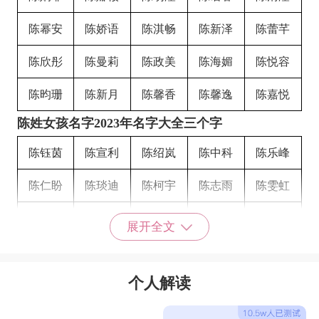
陈幂安
陈娇语
陈淇畅
陈新泽
陈蕾芊
陈欣彤
陈曼莉
陈政美
陈海媚
陈悦容
陈昀珊
陈新月
陈馨香
陈馨逸
陈嘉悦
陈姓女孩名字2023年名字大全三个字
陈钰茵
陈宣利
陈绍岚
陈中科
陈乐峰
陈仁盼
陈琰迪
陈柯宇
陈志雨
陈雯虹
陈信衡
陈果芯
陈龙真
陈小铃
陈中耀
展开全文
陈达成
陈素奇
陈宜沅
陈小翩
陈施图
个人解读
陈婵红
陈蓓娥
陈瑾琴
陈怡菲
陈娣瑶
陈可柔
陈薇贝
陈芙舒
陈晓娜
陈雅英