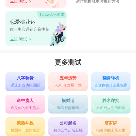
适时把握脱单时机和方法
恋爱桃花运
你一生会遇到几朵桃花
更多测试
八字称骨
五年运势
翻身转机
迟迟未成功的原因
未来5年发展一览
告诉你赚什么最吃香
命中贵人
横财运
姓名详批
谁是你的命中贵人
躺着都能赚钱
姓名对人生的影响
紫微斗数
公司起名
塔罗牌
预测你一生的命运
初创公司起名玄机
指引你的未来人生