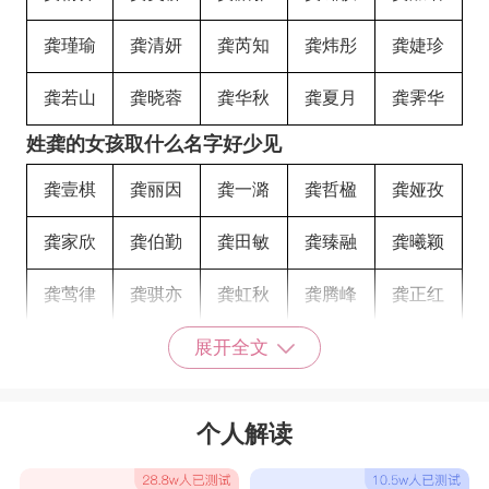
龚瑾瑜
龚清妍
龚芮知
龚炜彤
龚婕珍
龚若山
龚晓蓉
龚华秋
龚夏月
龚霁华
姓龚的女孩取什么名字好少见
龚壹棋
龚丽因
龚一潞
龚哲楹
龚娅孜
龚家欣
龚伯勤
龚田敏
龚臻融
龚曦颖
龚莺律
龚骐亦
龚虹秋
龚腾峰
龚正红
龚宣莉
龚轩文
龚轩琳
龚兰花
龚峰玉
展开全文
龚香文
龚羽嫣
龚雨嫣
龚紫嫣
龚涵嫣
个人解读
龚涵妍
龚欣妹
龚敏玉
龚星颖
龚吉琳