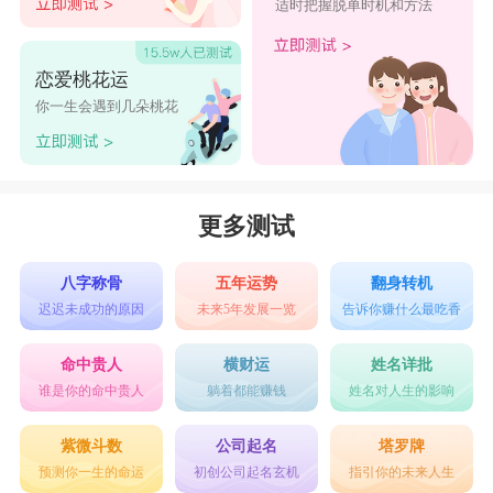
适时把握脱单时机和方法
恋爱桃花运
你一生会遇到几朵桃花
更多测试
八字称骨
五年运势
翻身转机
迟迟未成功的原因
未来5年发展一览
告诉你赚什么最吃香
命中贵人
横财运
姓名详批
谁是你的命中贵人
躺着都能赚钱
姓名对人生的影响
紫微斗数
公司起名
塔罗牌
预测你一生的命运
初创公司起名玄机
指引你的未来人生