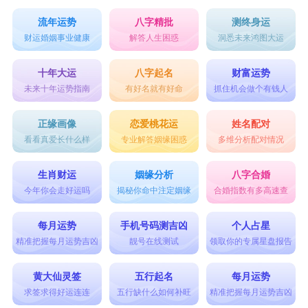
流年运势
八字精批
测终身运
财运婚姻事业健康
解答人生困惑
洞悉未来鸿图大运
十年大运
八字起名
财富运势
未来十年运势指南
有好名就有好命
抓住机会做个有钱人
正缘画像
恋爱桃花运
姓名配对
看看真爱长什么样
专业解答姻缘困惑
多维分析配对情况
生肖财运
姻缘分析
八字合婚
今年你会走好运吗
揭秘你命中注定姻缘
合婚指数有多高速查
每月运势
手机号码测吉凶
个人占星
精准把握每月运势吉凶
靓号在线测试
领取你的专属星盘报告
黄大仙灵签
五行起名
每月运势
求签求得好运连连
五行缺什么如何补旺
精准把握每月运势吉凶