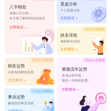
龚婉颖
龚梓茹
龚瑶蔷
龚颍沐
龚湄娈
星盘分析
八字精批
个人星盘分析
详细八字分析，
龚琨蕊
龚珧南
龚嘉潇
龚斓应
龚嫣云
全方面了解你的命运情况
龚芳悦
龚涪凝
龚榛娜
龚卓笑
龚尚纤
姓名详批
揭秘姓名吉凶
财富运势
紫微流年运势
分析你的财富高度
各项运势详批，
新的一年新的机遇！
事业运势
解读您的事业天赋