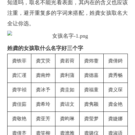
知道吗，取名不能光看表面，其内在的含义也应该
注重，避开重复多的字词来搭配，姓龚女孩取名大
全让你选。
姓龚的女孩取什么名字好三个字
龚铁菲
龚艾荧
龚若荷
龚炜蓥
龚倩錡
龚汇谨
龚南烨
龚利蒲
龚德嘉
龚秀畅
龚学祯
龚冰予
龚圭如
龚福童
龚义琛
龚佳茹
龚希玲
龚诘文
龚隽颖
龚金艳
龚敬艳
龚亚芳
龚昀琳
龚莹梦
龚婕娜
龚倩齐
龚笑柳
龚澹雅
龚璐仪
龚淑语