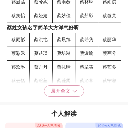
蔡涵菡
蔡兮妮
蔡雨薇
蔡林琳
蔡雨淇
蔡笑怡
蔡娅婧
蔡妙佳
蔡茹影
蔡璇梵
蔡姓女孩名字简单大方洋气好听
蔡雨衫
蔡洪艳
蔡晨旭
蔡若隽
蔡丽华
蔡彩禾
蔡芷瑈
蔡培琳
蔡淑瑜
蔡画兮
蔡欢琳
蔡丹丹
蔡礼晴
蔡呈筱
蔡艺多
蔡云恬
蔡瑄菡
蔡菱柔
蔡沁苓
蔡宁淑
展开全文
蔡灵彤
蔡金巍
蔡方颀
蔡梦萦
蔡怀萱
蔡沁漪
蔡蕊卿
蔡熙蕊
蔡宁珝
蔡望嫙
个人解读
蔡葆婵
蔡婉珍
蔡伊馨
蔡楚雅
蔡玥卿