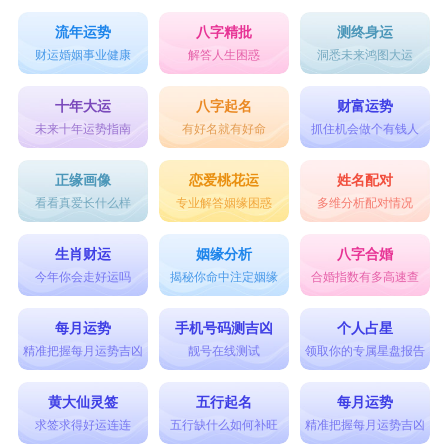
流年运势
八字精批
测终身运
财运婚姻事业健康
解答人生困惑
洞悉未来鸿图大运
十年大运
八字起名
财富运势
未来十年运势指南
有好名就有好命
抓住机会做个有钱人
正缘画像
恋爱桃花运
姓名配对
看看真爱长什么样
专业解答姻缘困惑
多维分析配对情况
生肖财运
姻缘分析
八字合婚
今年你会走好运吗
揭秘你命中注定姻缘
合婚指数有多高速查
每月运势
手机号码测吉凶
个人占星
精准把握每月运势吉凶
靓号在线测试
领取你的专属星盘报告
黄大仙灵签
五行起名
每月运势
求签求得好运连连
五行缺什么如何补旺
精准把握每月运势吉凶