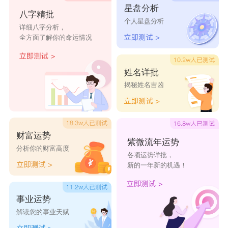
星盘分析
蔡诗淇
蔡钰嫣
蔡虞爱
蔡傲蕾
蔡静滢
八字精批
个人星盘分析
详细八字分析，
全方面了解你的命运情况
蔡娜恩
蔡馨嫣
蔡君娜
蔡卿梓
蔡悠朵
姓名详批
揭秘姓名吉凶
财富运势
紫微流年运势
分析你的财富高度
各项运势详批，
新的一年新的机遇！
事业运势
解读您的事业天赋