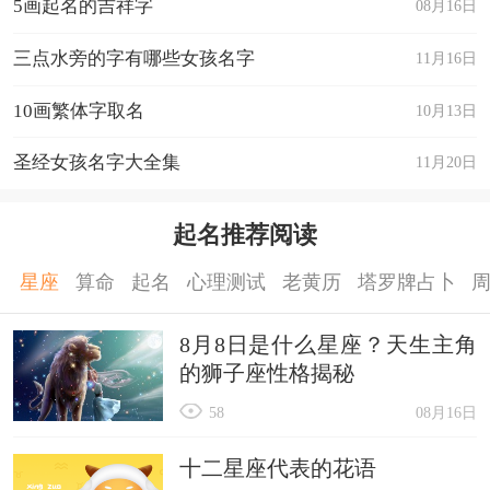
5画起名的吉祥字
08月16日
三点水旁的字有哪些女孩名字
11月16日
10画繁体字取名
10月13日
圣经女孩名字大全集
11月20日
起名推荐阅读
星座
算命
起名
心理测试
老黄历
塔罗牌占卜
8月8日是什么星座？天生主角
的狮子座性格揭秘
58
08月16日
十二星座代表的花语