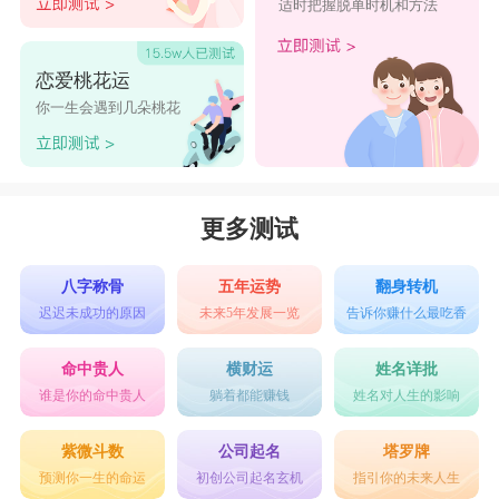
适时把握脱单时机和方法
恋爱桃花运
你一生会遇到几朵桃花
更多测试
八字称骨
五年运势
翻身转机
迟迟未成功的原因
未来5年发展一览
告诉你赚什么最吃香
命中贵人
横财运
姓名详批
谁是你的命中贵人
躺着都能赚钱
姓名对人生的影响
紫微斗数
公司起名
塔罗牌
预测你一生的命运
初创公司起名玄机
指引你的未来人生