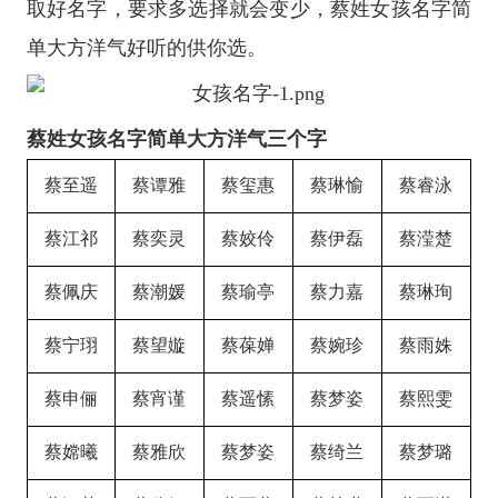
取好名字，要求多选择就会变少，蔡姓女孩名字简
单大方洋气好听的供你选。
蔡姓女孩名字简单大方洋气三个字
蔡至遥
蔡谭雅
蔡玺惠
蔡琳愉
蔡睿泳
蔡江祁
蔡奕灵
蔡姣伶
蔡伊磊
蔡滢楚
蔡佩庆
蔡潮媛
蔡瑜亭
蔡力嘉
蔡琳珣
蔡宁珝
蔡望嫙
蔡葆婵
蔡婉珍
蔡雨姝
蔡申俪
蔡宵谨
蔡遥愫
蔡梦姿
蔡熙雯
蔡嫦曦
蔡雅欣
蔡梦姿
蔡绮兰
蔡梦璐