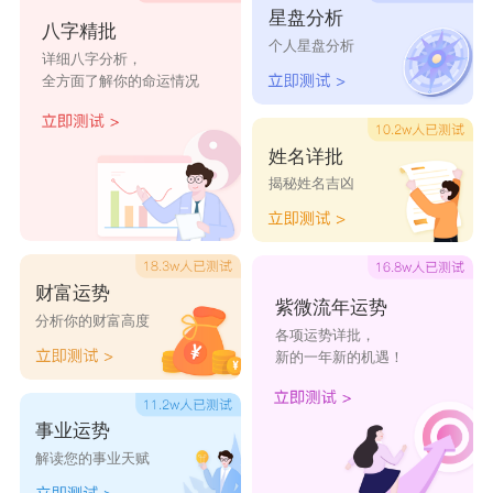
星盘分析
八字精批
个人星盘分析
瑞薇
瑞艺
瑞白
瑞鹤
瑞恋
详细八字分析，
全方面了解你的命运情况
瑞乔
瑞维
瑞忆
爱瑞
菁瑞
卜瑞
焱瑞
璐瑞
端瑞
阳瑞
姓名详批
揭秘姓名吉凶
瑞瑞
依瑞
娇瑞
乾瑞
千瑞
财富运势
紫微流年运势
分析你的财富高度
各项运势详批，
新的一年新的机遇！
事业运势
解读您的事业天赋