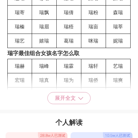
瑞寄
瑞飘
瑞倩
瑞粉
森瑞
瑞榛
瑞眉
瑞梧
瑞亩
瑞莘
瑞艺
嬉瑞
葛瑞
咪瑞
妮瑞
瑞字最佳组合女孩名字怎么取
瑞赫
瑞峰
瑞霖
瑞轩
艺瑞
宏瑞
瑞真
瑞为
瑞侨
瑞爽
瑞羽
瑞纨
瑞娅
瑞叶
瑞爱
展开全文
瑞豪
瑞蓮
瑞倩
瑞婉
瑞宜
个人解读
瑞安
瑞和
瑞廉
瑞强
瑞微
瑞义
瑞傲
瑞荷
瑞琏
瑞锹