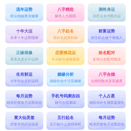
流年运势
八字精批
测终身运
财运婚姻事业健康
解答人生困惑
洞悉未来鸿图大运
十年大运
八字起名
财富运势
未来十年运势指南
有好名就有好命
抓住机会做个有钱人
正缘画像
恋爱桃花运
姓名配对
看看真爱长什么样
专业解答姻缘困惑
多维分析配对情况
生肖财运
姻缘分析
八字合婚
今年你会走好运吗
揭秘你命中注定姻缘
合婚指数有多高速查
每月运势
手机号码测吉凶
个人占星
精准把握每月运势吉凶
靓号在线测试
领取你的专属星盘报告
黄大仙灵签
五行起名
每月运势
求签求得好运连连
五行缺什么如何补旺
精准把握每月运势吉凶