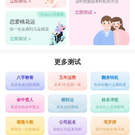
适时把握脱单时机和方法
恋爱桃花运
你一生会遇到几朵桃花
更多测试
八字称骨
五年运势
翻身转机
迟迟未成功的原因
未来5年发展一览
告诉你赚什么最吃香
命中贵人
横财运
姓名详批
谁是你的命中贵人
躺着都能赚钱
姓名对人生的影响
紫微斗数
公司起名
塔罗牌
预测你一生的命运
初创公司起名玄机
指引你的未来人生