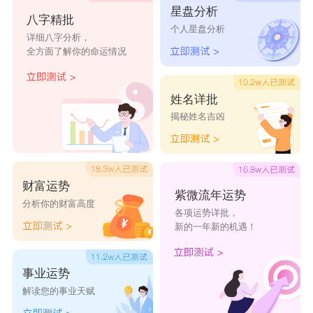
罗洺嘉
罗宽奕
罗睿博
罗万程
罗臻鑫
星盘分析
八字精批
个人星盘分析
详细八字分析，
罗成贵
罗舒晓
罗熙颜
罗邵涵
罗富恩
全方面了解你的命运情况
罗筱沂
罗诗锦
罗木熙
罗付巍
罗静秋
姓名详批
揭秘姓名吉凶
财富运势
紫微流年运势
分析你的财富高度
各项运势详批，
新的一年新的机遇！
事业运势
解读您的事业天赋