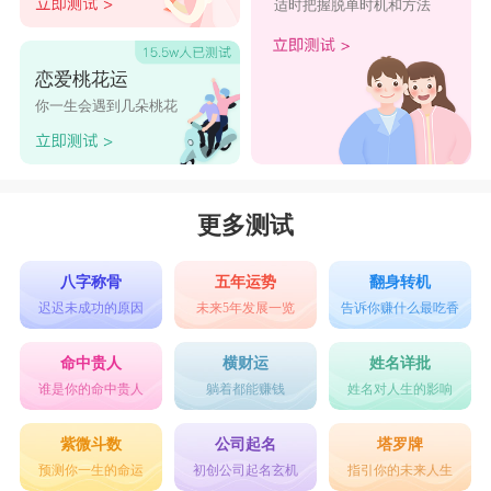
适时把握脱单时机和方法
恋爱桃花运
你一生会遇到几朵桃花
更多测试
八字称骨
五年运势
翻身转机
迟迟未成功的原因
未来5年发展一览
告诉你赚什么最吃香
命中贵人
横财运
姓名详批
谁是你的命中贵人
躺着都能赚钱
姓名对人生的影响
紫微斗数
公司起名
塔罗牌
预测你一生的命运
初创公司起名玄机
指引你的未来人生