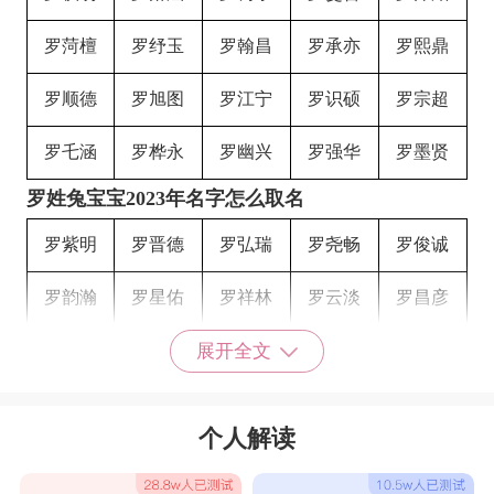
罗菏檀
罗纾玉
罗翰昌
罗承亦
罗熙鼎
罗顺德
罗旭图
罗江宁
罗识硕
罗宗超
罗乇涵
罗桦永
罗幽兴
罗强华
罗墨贤
罗姓兔宝宝2023年名字怎么取名
罗紫明
罗晋德
罗弘瑞
罗尧畅
罗俊诚
罗韵瀚
罗星佑
罗祥林
罗云淡
罗昌彦
罗博益
罗博瀚
罗迪弘
罗宽翰
罗译云
展开全文
罗弘岩
罗海宁
罗泽凡
罗翰诺
罗威奕
个人解读
罗麒炎
罗海江
罗译辉
罗炎迪
罗健乔