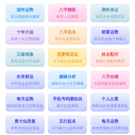
流年运势
八字精批
测终身运
财运婚姻事业健康
解答人生困惑
洞悉未来鸿图大运
十年大运
八字起名
财富运势
未来十年运势指南
有好名就有好命
抓住机会做个有钱人
正缘画像
恋爱桃花运
姓名配对
看看真爱长什么样
专业解答姻缘困惑
多维分析配对情况
生肖财运
姻缘分析
八字合婚
今年你会走好运吗
揭秘你命中注定姻缘
合婚指数有多高速查
每月运势
手机号码测吉凶
个人占星
精准把握每月运势吉凶
靓号在线测试
领取你的专属星盘报告
黄大仙灵签
五行起名
每月运势
求签求得好运连连
五行缺什么如何补旺
精准把握每月运势吉凶