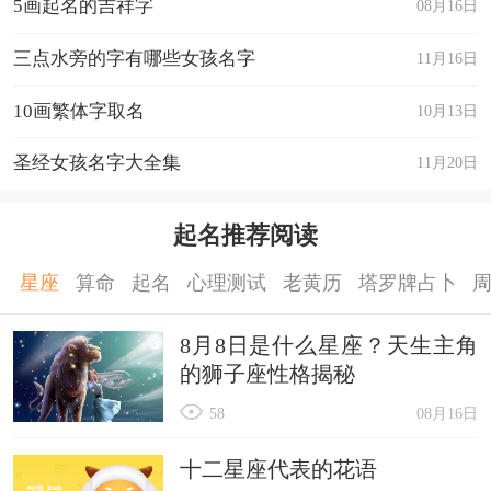
5画起名的吉祥字
08月16日
三点水旁的字有哪些女孩名字
11月16日
10画繁体字取名
10月13日
圣经女孩名字大全集
11月20日
起名推荐阅读
星座
算命
起名
心理测试
老黄历
塔罗牌占卜
8月8日是什么星座？天生主角
的狮子座性格揭秘
58
08月16日
十二星座代表的花语