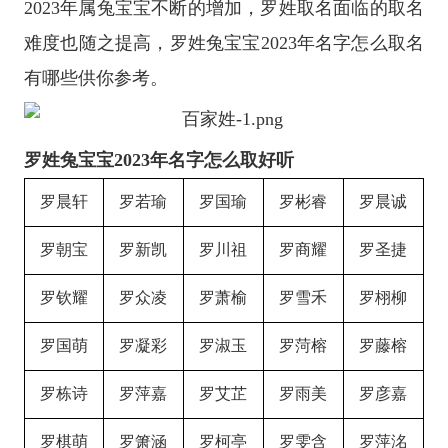
2023年属兔宝宝不断的增加，罗姓取名面临的取名
难度也随之提高，罗姓兔宝宝2023年名字怎么取名
有哪些供你参考。
罗姓兔宝宝2023年名字怎么取好听
罗晨轩
罗若瑜
罗国瑜
罗彬睿
罗晨诚
罗朝宝
罗新凯
罗川祖
罗商耀
罗圣捷
罗钦耀
罗众凌
罗萧榆
罗雪禾
罗栩柳
罗国萌
罗凝彩
罗淑玉
罗菏榕
罗藤榕
罗栋诗
罗萍嘉
罗艾芷
罗雨美
罗彦嘉
罗棋萌
罗箫涵
罗柯亭
罗雯含
罗萍洺