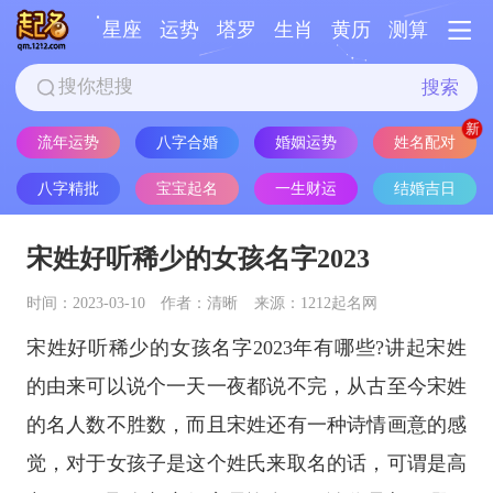
星座
运势
塔罗
生肖
黄历
测算
搜索
姓名配对
流年运势
八字合婚
婚姻运势
八字精批
宝宝起名
一生财运
结婚吉日
宋姓好听稀少的女孩名字2023
时间：2023-03-10
作者：清晰
来源：1212起名网
宋姓好听稀少的女孩名字2023年有哪些?讲起宋姓
的由来可以说个一天一夜都说不完，从古至今宋姓
的名人数不胜数，而且宋姓还有一种诗情画意的感
觉，对于女孩子是这个姓氏来取名的话，可谓是高