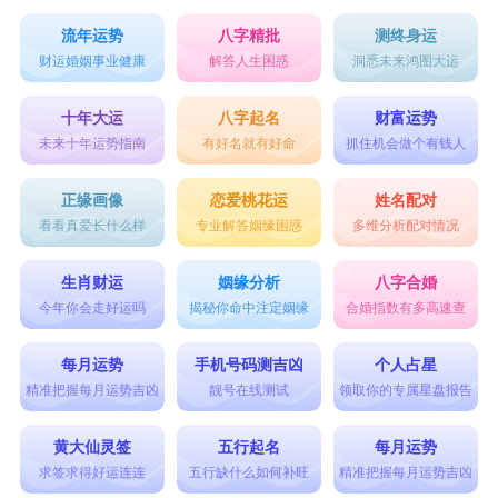
流年运势
八字精批
测终身运
财运婚姻事业健康
解答人生困惑
洞悉未来鸿图大运
十年大运
八字起名
财富运势
未来十年运势指南
有好名就有好命
抓住机会做个有钱人
正缘画像
恋爱桃花运
姓名配对
看看真爱长什么样
专业解答姻缘困惑
多维分析配对情况
生肖财运
姻缘分析
八字合婚
今年你会走好运吗
揭秘你命中注定姻缘
合婚指数有多高速查
每月运势
手机号码测吉凶
个人占星
精准把握每月运势吉凶
靓号在线测试
领取你的专属星盘报告
黄大仙灵签
五行起名
每月运势
求签求得好运连连
五行缺什么如何补旺
精准把握每月运势吉凶