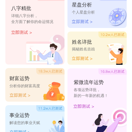
宋若澜
宋韵姬
宋佩洁
宋新雪
宋娇园
星盘分析
八字精批
个人星盘分析
详细八字分析，
宋娜亦
宋阳慕
宋斯易
宋毓碧
宋枫若
全方面了解你的命运情况
宋元琬
宋娅派
宋诗芙
宋华晓
宋飞荣
姓名详批
揭秘姓名吉凶
财富运势
紫微流年运势
分析你的财富高度
各项运势详批，
新的一年新的机遇！
事业运势
解读您的事业天赋