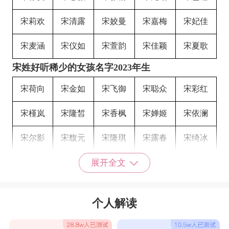
宋莉欢
宋清露
宋姣曼
宋嘉梅
宋妃佳
宋麦涵
宋仪如
宋萱韵
宋佳颖
宋夏歌
宋姓好听稀少的女孩名字2023年生
宋荷向
宋金如
宋飞御
宋聪众
宋彩红
宋槿岚
宋隆皙
宋香枫
宋婵姬
宋依澜
宋尔影
宋馥元
宋隆琪
宋露春
宋绮冰
宋贝柚
宋聚觅
宋宛凝
宋月佳
宋依梅
展开全文
宋觅海
宋雅南
宋璐馨
宋语黛
宋夜曼
个人解读
宋紫翠
宋怜晴
宋沐卉
宋珍柳
宋荣兮