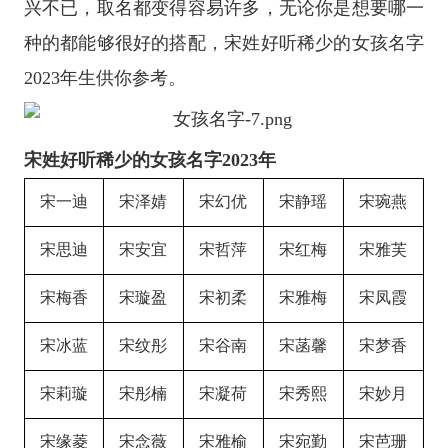
兴不已，取名都变得容易许多，无论你是想要哪一
种的都能够很好的搭配，宋姓好听稀少的女孩名字
2023年生供你参考。
宋姓好听稀少的女孩名字2023年
宋一迪
宋泽婧
宋幻优
宋静瑶
宋琬燕
宋思迪
宋安宜
宋哲萍
宋红梅
宋雅芙
宋梅香
宋璇盈
宋初柔
宋雅梅
宋凤霞
宋冰蓝
宋纹彤
宋谷南
宋菡馨
宋梦香
宋莉璇
宋彤楠
宋凝荷
宋秀熙
宋妙月
宋缘菱
宋念薇
宋雅榆
宋宛勤
宋芭珊