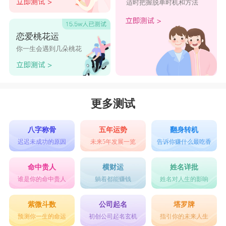
适时把握脱单时机和方法
恋爱桃花运
你一生会遇到几朵桃花
更多测试
八字称骨
五年运势
翻身转机
迟迟未成功的原因
未来5年发展一览
告诉你赚什么最吃香
命中贵人
横财运
姓名详批
谁是你的命中贵人
躺着都能赚钱
姓名对人生的影响
紫微斗数
公司起名
塔罗牌
预测你一生的命运
初创公司起名玄机
指引你的未来人生