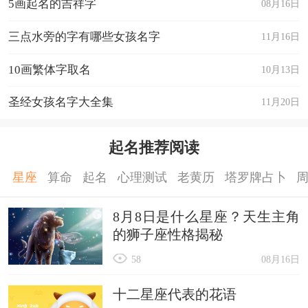
5画起名的吉祥字
08月16日
三点水旁的字有哪些女孩名字
11月16日
10画繁体字取名
10月13日
圣经女孩名字大全集
11月20日
起名推荐阅读
星座
算命
起名
心理测试
老黄历
塔罗牌占卜
8月8日是什么星座？天生主角
的狮子座性格揭秘
58
08月16日
十二星座代表的花语