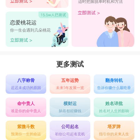
适时把握脱单时机和方法
恋爱桃花运
你一生会遇到几朵桃花
更多测试
八字称骨
五年运势
翻身转机
迟迟未成功的原因
未来5年发展一览
告诉你赚什么最吃香
命中贵人
横财运
姓名详批
谁是你的命中贵人
躺着都能赚钱
姓名对人生的影响
紫微斗数
公司起名
塔罗牌
预测你一生的命运
初创公司起名玄机
指引你的未来人生