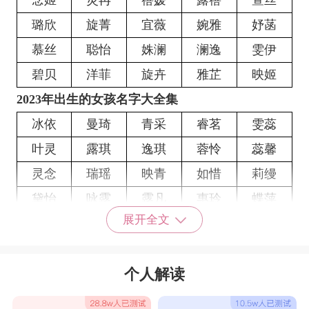
念姬
灵冉
蓓媛
露蓓
萱丝
璐欣
旋菁
宜薇
婉雅
妤菡
慕丝
聪怡
姝澜
澜逸
雯伊
碧贝
洋菲
旋卉
雅芷
映姬
2023年出生的女孩名字大全集
冰依
曼琦
青采
睿茗
雯蕊
叶灵
露琪
逸琪
蓉怜
蕊馨
灵念
瑞瑶
映青
如惜
莉缦
黛怡
咏露
露凡
惠玲
蝶萍
展开全文
颖青
夏逸
彤彩
蓓娇
松欣
荔彦
馨易
薇青
桃丹
南菁
个人解读
蓝蝶
妍语
雯翠
馨秀
馨如
菁华
琪娜
秀瑗
圭瑶
亚墨