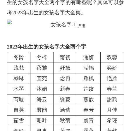
生的女孩名字大全两个字的有哪些呢？具体可以参
考2023年出生的女孩名字大全集。
2023年出生的女孩名字大全两个字
冬龄
兮梓
甯初
澜妍
双蓉
疏梵
蓓雅
妤黛
滢锦
奕娇
桦琳
宜宛
念冉
雁枫
艳雁
水琴
沐娟
新春
芷纹
春兰
莺璇
海云
缘菱
燕歆
甜韵
自英
君韵
涵蕾
春芳
月佳
茹雪
珊叶
秋菊
虞青
希瑾