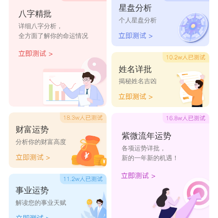
星盘分析
沛坩
晨冉
培婕
恬均
茹均
八字精批
个人星盘分析
详细八字分析，
佳伊
佳琅
均诺
惠垭
妙佳
全方面了解你的命运情况
幸然
尚垚
冉丹
绵焉
霄慧
姓名详批
揭秘姓名吉凶
财富运势
紫微流年运势
分析你的财富高度
各项运势详批，
新的一年新的机遇！
事业运势
解读您的事业天赋