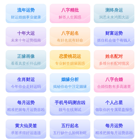
流年运势
八字精批
测终身运
财运婚姻事业健康
解答人生困惑
洞悉未来鸿图大运
十年大运
八字起名
财富运势
未来十年运势指南
有好名就有好命
抓住机会做个有钱人
正缘画像
恋爱桃花运
姓名配对
看看真爱长什么样
专业解答姻缘困惑
多维分析配对情况
生肖财运
姻缘分析
八字合婚
今年你会走好运吗
揭秘你命中注定姻缘
合婚指数有多高速查
每月运势
手机号码测吉凶
个人占星
精准把握每月运势吉凶
靓号在线测试
领取你的专属星盘报告
黄大仙灵签
五行起名
每月运势
求签求得好运连连
五行缺什么如何补旺
精准把握每月运势吉凶