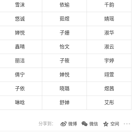
雪沫
依瑜
千韵
悠诚
茹煜
婧瑶
婵悦
子姗
淑华
鑫晴
怡文
淑云
丽洁
子筱
宇婷
倩宁
婵悦
翊萱
子依
晓璐
煜茜
琳晗
舒婵
艾彤
分享到：
微博
微信
空间