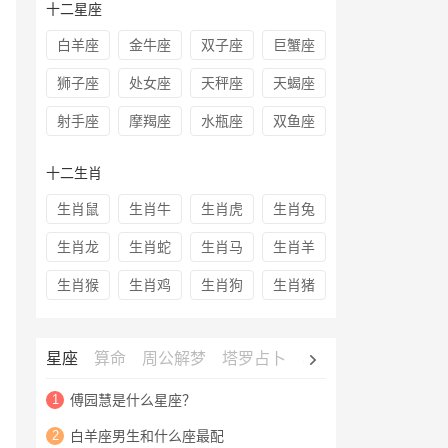
十二星座
白羊座
金牛座
双子座
巨蟹座
狮子座
处女座
天秤座
天蝎座
射手座
摩羯座
水瓶座
双鱼座
十二生肖
生肖鼠
生肖牛
生肖虎
生肖兔
生肖龙
生肖蛇
生肖马
生肖羊
生肖猴
生肖鸡
生肖狗
生肖猪
星座
算命
周公解梦
塔罗占卜
心理测试
老黄历
1
傅园慧是什么星座？
2
白羊座男生和什么座最配