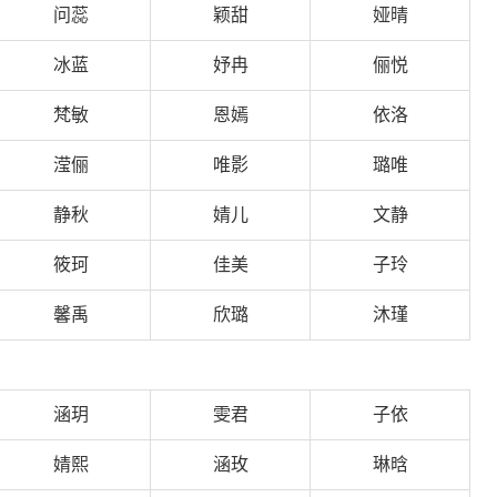
问蕊
颖甜
娅晴
冰蓝
妤冉
俪悦
梵敏
恩嫣
依洛
滢俪
唯影
璐唯
静秋
婧儿
文静
筱珂
佳美
子玲
馨禹
欣璐
沐瑾
涵玥
雯君
子依
婧熙
涵玫
琳晗