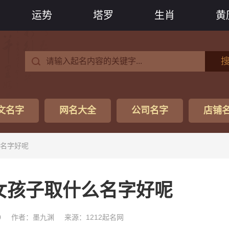
运势
塔罗
生肖
黄
文名字
网名大全
公司名字
店铺
么名字好呢
的女孩子取什么名字好呢
0
作者：墨九渊
来源：1212起名网