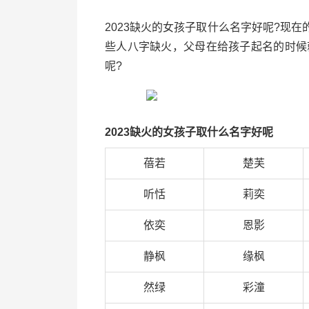
2023缺火的女孩子取什么名字好呢?现
些人八字缺火，父母在给孩子起名的时候
呢?
2023缺火的女孩子取什么名字好呢
蓓若
楚芙
听恬
莉奕
依奕
恩影
静枫
缘枫
然绿
彩潼