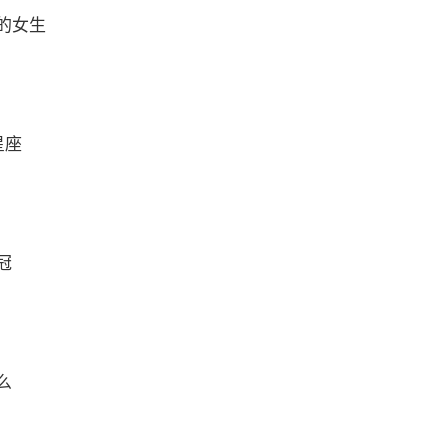
的女生
星座
冠
么