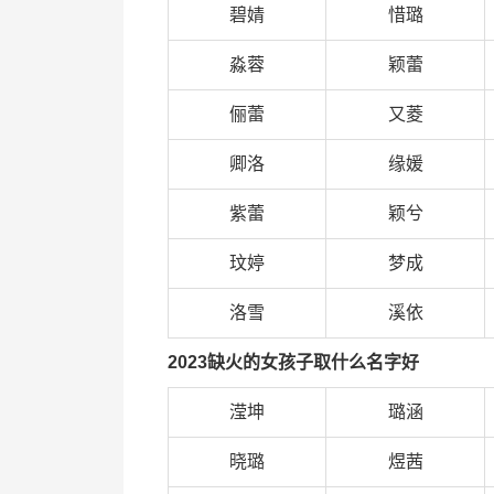
碧婧
惜璐
淼蓉
颖蕾
俪蕾
又菱
卿洛
缘媛
紫蕾
颖兮
玟婷
梦成
洛雪
溪依
2023缺火的女孩子取什么名字好
滢坤
璐涵
晓璐
煜茜