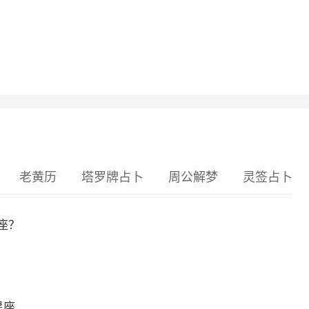
老黄历
塔罗牌占卜
周公解梦
灵签占卜
座？
星座