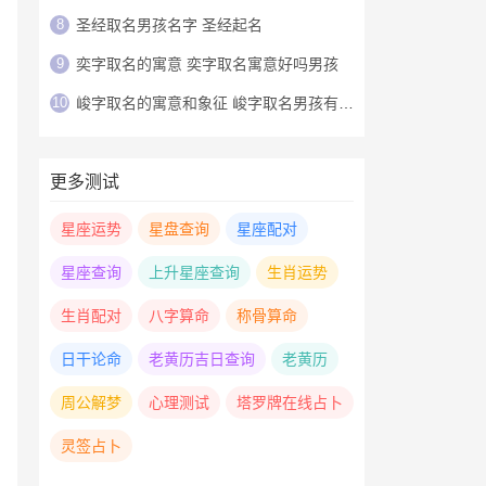
8
圣经取名男孩名字 圣经起名
9
奕字取名的寓意 奕字取名寓意好吗男孩
10
峻字取名的寓意和象征 峻字取名男孩有寓意
更多测试
星座运势
星盘查询
星座配对
星座查询
上升星座查询
生肖运势
生肖配对
八字算命
称骨算命
日干论命
老黄历吉日查询
老黄历
周公解梦
心理测试
塔罗牌在线占卜
灵签占卜