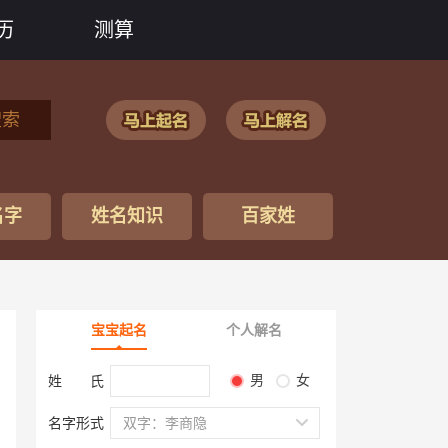
历
测算
搜索
名字
姓名知识
百家姓
宝宝起名
个人解名
男
女
姓 氏
名字形式
双字：李商隐