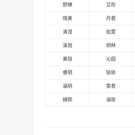
舒婵
艾彤
晓美
丹君
清滢
佑萱
溪悦
玥林
美琼
沁园
睿玥
铭依
涵玥
雯君
婧熙
涵玫