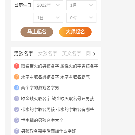
公历生日
2022年
1月
1日
0时
马上起名
大师起名
男孩名字
女孩名字
英文名字
网名大全
公司名字
1
取名带火的男孩名字 属性火的字男孩名字
2
永字辈取名男孩名字 永字辈取名霸气
3
两个字的游戏名字男
4
缺金缺火取名字 缺金缺火取名最旺男孩名字
5
带水的字取名男孩 带水的字取名有哪些
6
世字辈的男孩名字大全
7
男孩取名嘉字后面加什么字好