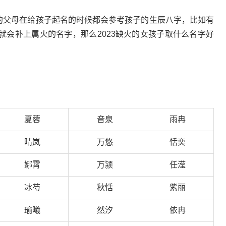
在的父母在给孩子起名的时候都会参考孩子的生辰八字，比如有
就会补上属火的名字，那么2023缺火的女孩子取什么名字好
夏蓉
音泉
雨冉
晴岚
万悠
恬奕
娜霄
万颍
任滢
冰芍
秋恬
紫丽
瑜曦
然汐
依冉