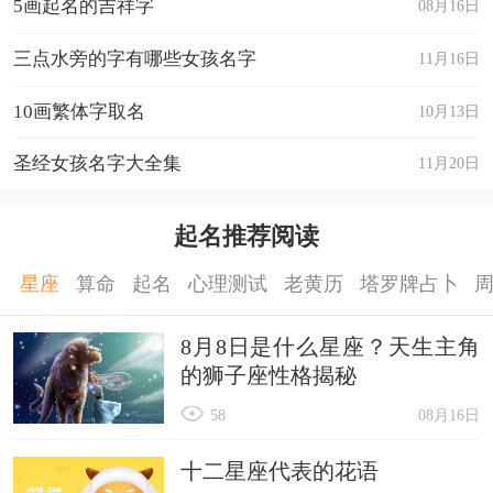
5画起名的吉祥字
08月16日
三点水旁的字有哪些女孩名字
11月16日
10画繁体字取名
10月13日
圣经女孩名字大全集
11月20日
起名推荐阅读
星座
算命
起名
心理测试
老黄历
塔罗牌占卜
8月8日是什么星座？天生主角
的狮子座性格揭秘
58
08月16日
十二星座代表的花语