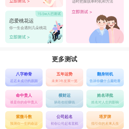
适时把握脱单时机和方法
恋爱桃花运
你一生会遇到几朵桃花
更多测试
八字称骨
五年运势
翻身转机
迟迟未成功的原因
未来5年发展一览
告诉你赚什么最吃香
命中贵人
横财运
姓名详批
谁是你的命中贵人
躺着都能赚钱
姓名对人生的影响
紫微斗数
公司起名
塔罗牌
预测你一生的命运
初创公司起名玄机
指引你的未来人生