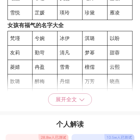
雪悦
芷媛
瑛玲
珍黛
雁凌
女孩有福气的名字大全
梵瑾
兮婉
冰伊
淇璐
以盼
友莉
勤苛
清凡
梦幂
甜蓉
菱婧
冉盈
雪青
檀儒
云熙
歆璐
醉梅
丹烟
万芳
晓燕
熙萱
霁雪
羽妙
铃嫣
婷娜
展开全文
芷淳
晴铭
兰晴
嫣昕
韵甜
个人解读
又菡
素莉
盼珊
万虹
紫蓝
傲晴
若菱
薇泽
姝姿
钰敏