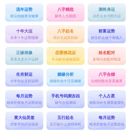
流年运势
八字精批
测终身运
财运婚姻事业健康
解答人生困惑
洞悉未来鸿图大运
十年大运
八字起名
财富运势
未来十年运势指南
有好名就有好命
抓住机会做个有钱人
正缘画像
恋爱桃花运
姓名配对
看看真爱长什么样
专业解答姻缘困惑
多维分析配对情况
生肖财运
姻缘分析
八字合婚
今年你会走好运吗
揭秘你命中注定姻缘
合婚指数有多高速查
每月运势
手机号码测吉凶
个人占星
精准把握每月运势吉凶
靓号在线测试
领取你的专属星盘报告
黄大仙灵签
五行起名
每月运势
求签求得好运连连
五行缺什么如何补旺
精准把握每月运势吉凶