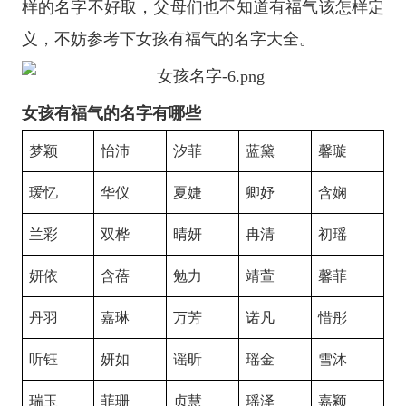
样的名字不好取，父母们也不知道有福气该怎样定
义，不妨参考下女孩有福气的名字大全。
女孩有福气的名字有哪些
梦颖
怡沛
汐菲
蓝黛
馨璇
瑗忆
华仪
夏婕
卿妤
含娴
兰彩
双桦
晴妍
冉清
初瑶
妍依
含蓓
勉力
靖萱
馨菲
丹羽
嘉琳
万芳
诺凡
惜彤
听钰
妍如
谣昕
瑶金
雪沐
瑞玉
菲珊
贞慧
瑶泽
嘉颖