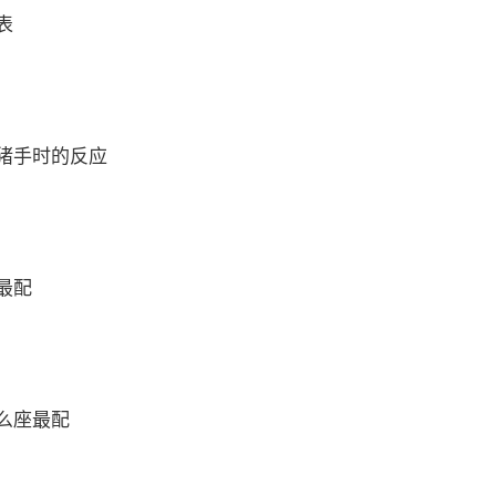
表
猪手时的反应
最配
么座最配