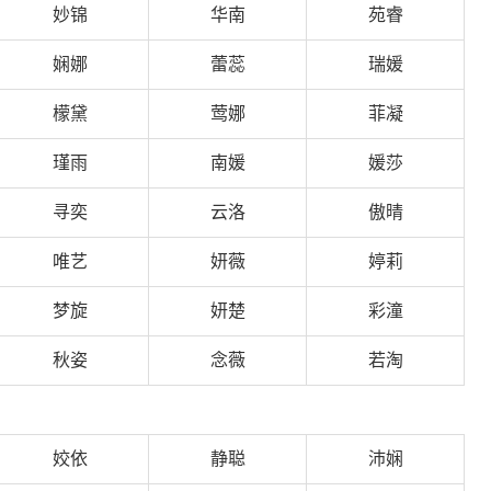
妙锦
华南
苑睿
娴娜
蕾蕊
瑞媛
檬黛
莺娜
菲凝
瑾雨
南媛
媛莎
寻奕
云洛
傲晴
唯艺
妍薇
婷莉
梦旋
妍楚
彩潼
秋姿
念薇
若淘
姣依
静聪
沛娴