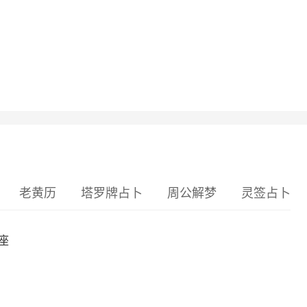
老黄历
塔罗牌占卜
周公解梦
灵签占卜
座