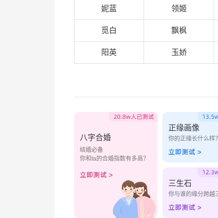
妮蓝
领姬
觅白
飘枫
阳英
玉娇
正缘画像
八字合婚
你的正缘长什么样
结婚必备
你和ta的合婚指数有多高？
三生石
你与谁的缘分跨越