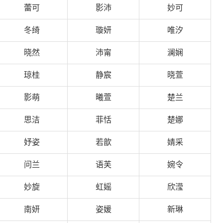
蕾可
影沛
妙可
冬绮
璇妍
唯汐
晓然
沛甯
澜娴
琼桂
静宸
晓萱
影萌
曦萱
楚兰
思洁
菲恬
楚娜
妤姿
若歆
婧采
问兰
语芙
婉令
妙旋
虹媱
欣滢
南妍
姿媛
新琳