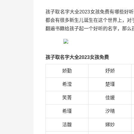
孩子取名字大全2023女孩免费有哪些好
都会有很多新生儿诞生在这个世界上，对
翻遍书籍给孩子起一个好听的名字，那么孩
孩子取名字大全2023女孩免费
娇勤
妤娇
希滢
楚瑾
笑菁
佳媛
希瑾
汐晴
洁馥
娣妙