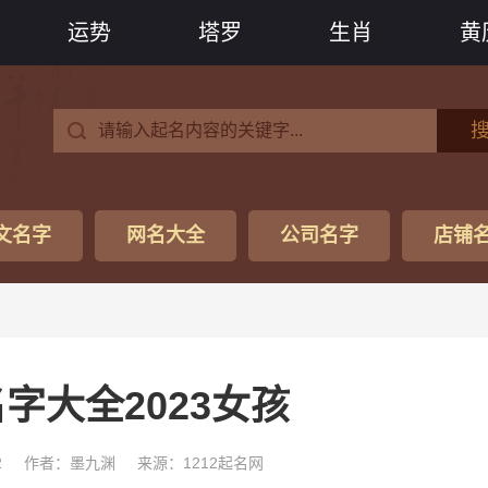
运势
塔罗
生肖
黄
文名字
网名大全
公司名字
店铺
字大全2023女孩
2
作者：墨九渊
来源：1212起名网