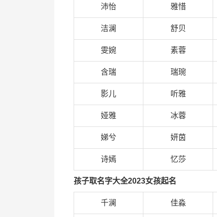
沛怡
雅惜
洁澜
舒贝
雯婉
素蓉
含瑞
瑞琬
影儿
听雅
娅雅
冰蓉
娣兮
妍茵
诗嫣
忆莎
孩子取名字大全2023女孩起名
千澜
佳淼