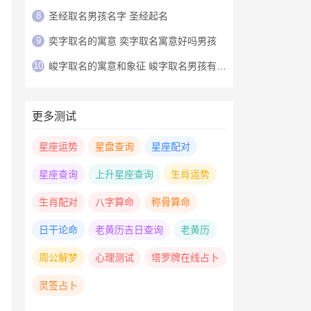
8
圣经取名男孩名字 圣经起名
9
奕字取名的寓意 奕字取名寓意好吗男孩
10
峻字取名的寓意和象征 峻字取名男孩有寓意
更多测试
星座运势
星盘查询
星座配对
星座查询
上升星座查询
生肖运势
生肖配对
八字算命
称骨算命
日干论命
老黄历吉日查询
老黄历
周公解梦
心理测试
塔罗牌在线占卜
灵签占卜