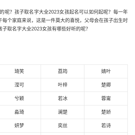
听的呢？孩子取名字大全2023女孩起名可以如何起呢？每一年
于每个家庭来说，这是一件莫大的喜悦，父母会在孩子出生时
子取名字大全2023女孩有哪些好听的呢？
琦笑
荔筠
婧叶
滢可
叶梓
楚卿
兮颖
若冰
蓉甯
淼琦
澜楚
楚娇
妍梦
奕丝
若诗