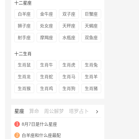
十二星座
白羊座
金牛座
双子座
巨蟹座
狮子座
处女座
天秤座
天蝎座
射手座
摩羯座
水瓶座
双鱼座
十二生肖
生肖鼠
生肖牛
生肖虎
生肖兔
生肖龙
生肖蛇
生肖马
生肖羊
生肖猴
生肖鸡
生肖狗
生肖猪
星座
算命
周公解梦
塔罗占卜
心理测试
老黄历
1
8月7日是什么星座
2
白羊座和什么座最配