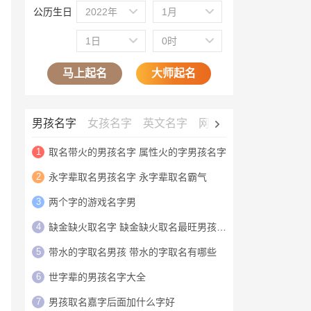
公历生日
2022年
1月
1日
0时
马上起名
大师起名
男孩名字
女孩名字
英文名字
网名大全
公司名字
1
取名带火的男孩名字 属性火的字男孩名字
2
永字辈取名男孩名字 永字辈取名霸气
3
两个字的游戏名字男
4
缺金缺火取名字 缺金缺火取名最旺男孩名字
5
带水的字取名男孩 带水的字取名有哪些
6
世字辈的男孩名字大全
7
男孩取名嘉字后面加什么字好