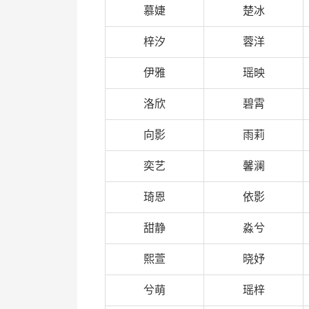
慕婕
楚冰
梓汐
蓉洋
伊雅
瑶映
洛欣
碧霄
向影
雨莉
奕艺
馨澜
琦恩
依影
甜静
淼兮
熙萱
晓妤
兮萌
瑶梓