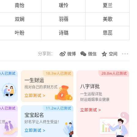
南怡
瑗怜
夏兰
双娴
羽蓓
美歌
叶盼
诗璐
思蕊
分享到：
微博
微信
空间
一生财运
八字详批
？
找对自己的求财方式
一生运程详批
财运婚姻事业健康
宝宝起名
三世
好名字让人终生受益！