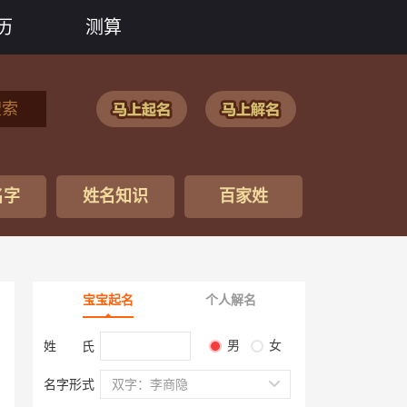
历
测算
搜索
名字
姓名知识
百家姓
宝宝起名
个人解名
男
女
姓 氏
名字形式
双字：李商隐