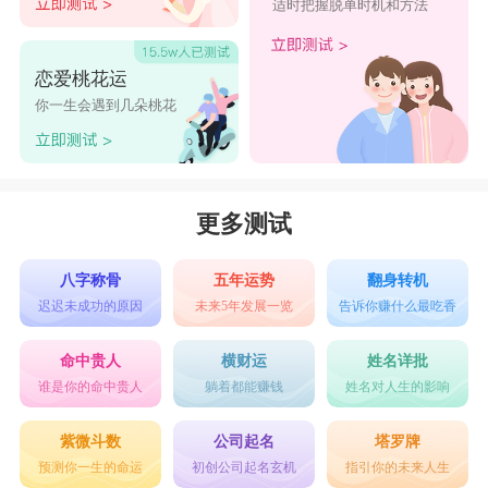
适时把握脱单时机和方法
恋爱桃花运
你一生会遇到几朵桃花
更多测试
八字称骨
五年运势
翻身转机
迟迟未成功的原因
未来5年发展一览
告诉你赚什么最吃香
命中贵人
横财运
姓名详批
谁是你的命中贵人
躺着都能赚钱
姓名对人生的影响
紫微斗数
公司起名
塔罗牌
预测你一生的命运
初创公司起名玄机
指引你的未来人生