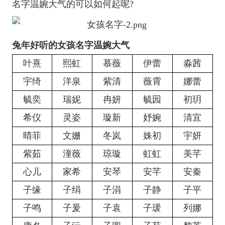
名字温婉大气的可以如何起呢?
兔年好听的女孩名字温婉大气
叶熹
熙虹
慕薇
伊蕾
淼茜
宇绮
洋泉
紫清
薇霄
娜蕾
毓奕
瑞妮
冉妍
毓园
初玥
希仪
灵姿
璇新
妤婉
清宜
晴菲
文姗
冬岚
姝初
宇妍
紫茹
潼薇
琼璇
虹虹
美芊
心儿
家希
安琴
安芊
安秦
子缘
子绢
子涓
子静
子平
子鸣
子爰
子袁
子瑗
列娜