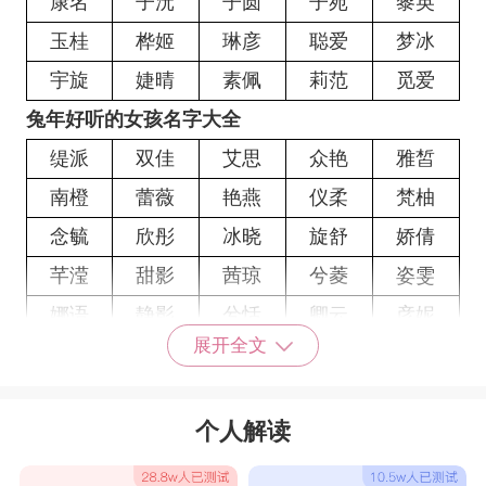
康名
子沅
子圆
子苑
黎英
玉桂
桦姬
琳彦
聪爱
梦冰
宇旋
婕晴
素佩
莉范
觅爱
兔年好听的女孩名字大全
缇派
双佳
艾思
众艳
雅皙
南橙
蕾薇
艳燕
仪柔
梵柚
念毓
欣彤
冰晓
旋舒
娇倩
芊滢
甜影
茜琼
兮菱
姿雯
娜语
静影
兮恬
卿云
彦妮
展开全文
含绿
傲甯
萌君
菲兮
伊俪
影敏
歆华
恬虞
艺澜
茹滢
个人解读
悠薇
紫恩
婧采
笑冉
淼贝
芙晴
双菲
甯瑞
梵薇
瑗琦