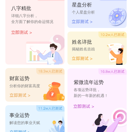
星盘分析
忆慧
旋馨
爱旋
菲逸
咏晓
八字精批
个人星盘分析
详细八字分析，
洋丝
姣虹
雨若
姗宜
妍丽
全方面了解你的命运情况
新卿
飞苑
采文
雅妍
莉新
姓名详批
揭秘姓名吉凶
财富运势
紫微流年运势
分析你的财富高度
各项运势详批，
新的一年新的机遇！
事业运势
解读您的事业天赋