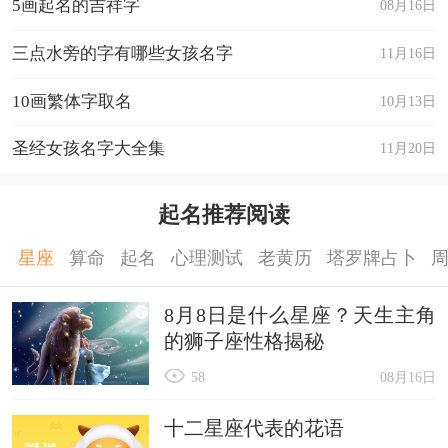
5画起名的吉祥字
08月16日
三点水旁的字有哪些女孩名字
11月16日
10画繁体字取名
10月13日
圣经女孩名字大全集
11月20日
起名推荐阅读
星座
算命
起名
心理测试
老黄历
塔罗牌占卜
8月8日是什么星座？天生主角
的狮子座性格揭秘
58
08月16日
十二星座代表的花语