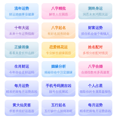
流年运势
八字精批
测终身运
财运婚姻事业健康
解答人生困惑
洞悉未来鸿图大运
十年大运
八字起名
财富运势
未来十年运势指南
有好名就有好命
抓住机会做个有钱人
正缘画像
恋爱桃花运
姓名配对
看看真爱长什么样
专业解答姻缘困惑
多维分析配对情况
生肖财运
姻缘分析
八字合婚
今年你会走好运吗
揭秘你命中注定姻缘
合婚指数有多高速查
每月运势
手机号码测吉凶
个人占星
精准把握每月运势吉凶
靓号在线测试
领取你的专属星盘报告
黄大仙灵签
五行起名
每月运势
求签求得好运连连
五行缺什么如何补旺
精准把握每月运势吉凶