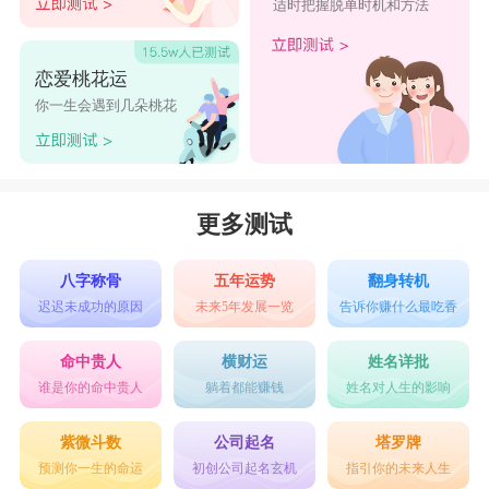
适时把握脱单时机和方法
恋爱桃花运
你一生会遇到几朵桃花
更多测试
八字称骨
五年运势
翻身转机
迟迟未成功的原因
未来5年发展一览
告诉你赚什么最吃香
命中贵人
横财运
姓名详批
谁是你的命中贵人
躺着都能赚钱
姓名对人生的影响
紫微斗数
公司起名
塔罗牌
预测你一生的命运
初创公司起名玄机
指引你的未来人生