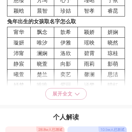
慈缕
芳珣
心宁
瑾昭
宁依
颖晗
晨智
珍姞
智孝
睿昆
兔年出生的女孩取名字怎么取
甯华
飘念
歆希
颖娇
妍娴
璇妍
唯汐
伊雅
瑶映
晓然
沛甯
澜娴
洛欣
碧霄
琼桂
静宸
晓萱
向影
雨莉
影萌
曦萱
楚兰
奕艺
馨澜
思洁
妤梦
唯唯
紫丽
涵梦
晴虹
展开全文
熙薇
语蕊
傲雅
采奕
昕静
清诗
楚若
虞玥
静影
汐夏
个人解读
诗宁
君昕
影静
佳诗
彦妮
雨绮
蓓婕
悦梦
乐瑶
珊艺