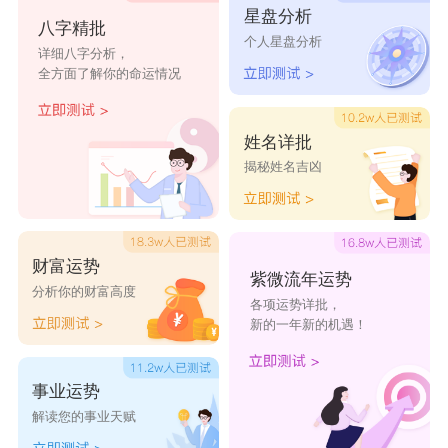
星盘分析
元菁
琬娴
莺蝶
含语
美诗
八字精批
个人星盘分析
详细八字分析，
全方面了解你的命运情况
姓名详批
揭秘姓名吉凶
财富运势
紫微流年运势
分析你的财富高度
各项运势详批，
新的一年新的机遇！
事业运势
解读您的事业天赋