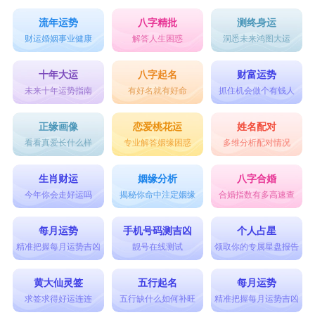
流年运势
八字精批
测终身运
财运婚姻事业健康
解答人生困惑
洞悉未来鸿图大运
十年大运
八字起名
财富运势
未来十年运势指南
有好名就有好命
抓住机会做个有钱人
正缘画像
恋爱桃花运
姓名配对
看看真爱长什么样
专业解答姻缘困惑
多维分析配对情况
生肖财运
姻缘分析
八字合婚
今年你会走好运吗
揭秘你命中注定姻缘
合婚指数有多高速查
每月运势
手机号码测吉凶
个人占星
精准把握每月运势吉凶
靓号在线测试
领取你的专属星盘报告
黄大仙灵签
五行起名
每月运势
求签求得好运连连
五行缺什么如何补旺
精准把握每月运势吉凶