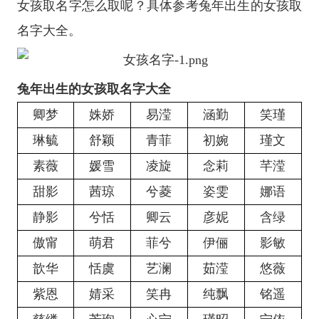
女孩取名字怎么取呢？具体参考兔年出生的女孩取
名字大全。
兔年出生的女孩取名字大全
卿梦
姝娇
易滢
涵勤
笑瑾
琳毓
舒颖
青菲
初婉
瑾文
素薇
媛雪
凌旋
念莉
芊滢
甜影
茜琼
兮菱
姿雯
娜语
静影
兮恬
卿云
彦妮
含绿
傲甯
萌君
菲兮
伊俪
影敏
歆华
恬虞
艺澜
茹滢
悠薇
紫恩
婧采
笑冉
纯飘
铭遥