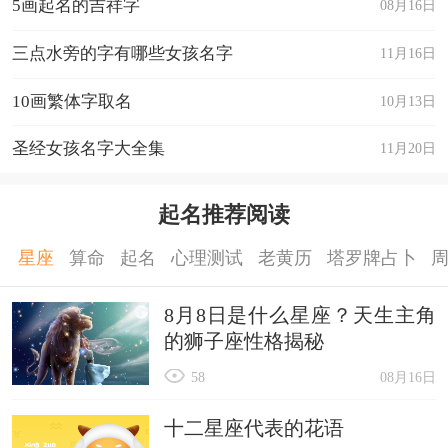
5画起名的吉祥字
08月16日
三点水旁的字有哪些女孩名字
11月16日
10画繁体字取名
10月13日
圣经女孩名字大全集
11月20日
起名推荐阅读
星座
算命
起名
心理测试
老黄历
塔罗牌占卜
8月8日是什么星座？天生主角
的狮子座性格揭秘
58
08月16日
十二星座代表的花语