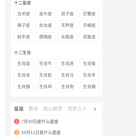
十二星座
白羊座
金牛座
双子座
巨蟹座
狮子座
处女座
天秤座
天蝎座
射手座
摩羯座
水瓶座
双鱼座
十二生肖
生肖鼠
生肖牛
生肖虎
生肖兔
生肖龙
生肖蛇
生肖马
生肖羊
生肖猴
生肖鸡
生肖狗
生肖猪
星座
算命
周公解梦
塔罗占卜
心理测试
老黄历
1
7月10日是什么星座
2
10月11日是什么星座