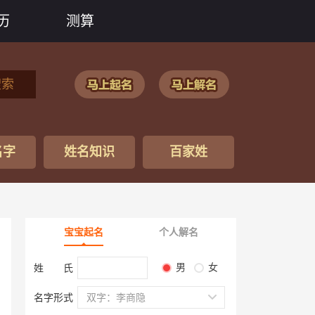
历
测算
搜索
名字
姓名知识
百家姓
宝宝起名
个人解名
男
女
姓 氏
名字形式
双字：李商隐