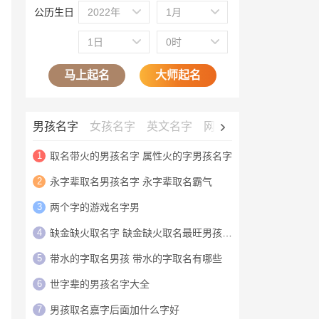
公历生日
2022年
1月
1日
0时
马上起名
大师起名
男孩名字
女孩名字
英文名字
网名大全
公司名字
1
取名带火的男孩名字 属性火的字男孩名字
2
永字辈取名男孩名字 永字辈取名霸气
3
两个字的游戏名字男
4
缺金缺火取名字 缺金缺火取名最旺男孩名字
5
带水的字取名男孩 带水的字取名有哪些
6
世字辈的男孩名字大全
7
男孩取名嘉字后面加什么字好