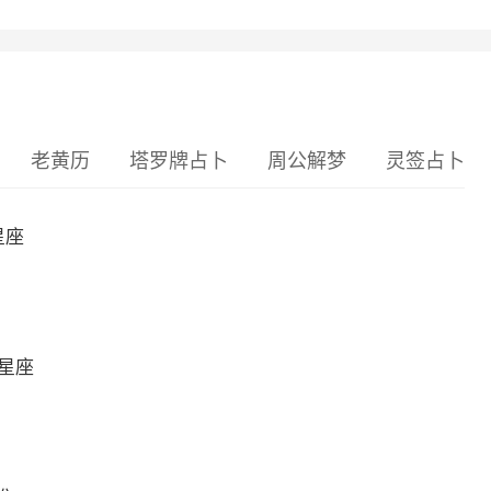
老黄历
塔罗牌占卜
周公解梦
灵签占卜
星座
么星座