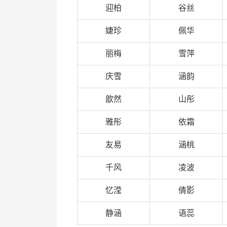
迎柏
谷丝
婕珍
佩华
丽梅
雪萍
庆雪
涵韵
歆然
山彤
雅彤
依霜
友易
涵桃
千风
凌波
忆滢
倩影
静涵
语蕊