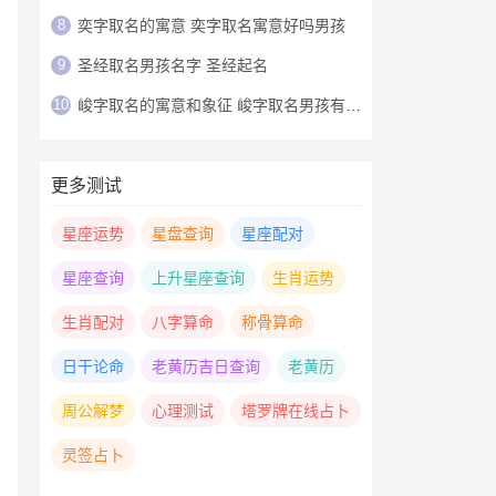
8
奕字取名的寓意 奕字取名寓意好吗男孩
9
圣经取名男孩名字 圣经起名
10
峻字取名的寓意和象征 峻字取名男孩有寓意
更多测试
星座运势
星盘查询
星座配对
星座查询
上升星座查询
生肖运势
生肖配对
八字算命
称骨算命
日干论命
老黄历吉日查询
老黄历
周公解梦
心理测试
塔罗牌在线占卜
灵签占卜