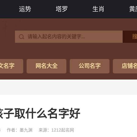
运势
塔罗
生肖
黄
文名字
网名大全
公司名字
店铺
孩子取什么名字好
3
作者：墨九渊
来源：1212起名网