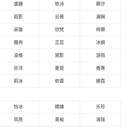
虞姗
依诗
卿汐
茹影
云筱
澜娴
采璇
欣梵
梓卿
雅冉
芷蕊
冰婉
凌维
黛影
游雨
亦洋
夏荷
香寒
莉冰
依蓉
娜荔
怡冰
嫦婕
乐珍
凤燕
青瑜
清瑶