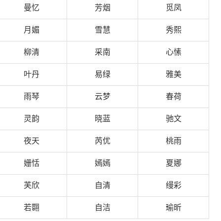
曼忆
芳烟
觅凤
月媚
雪慧
秀熙
柳清
采南
心愫
叶丹
易绿
雅美
雨琴
云梦
春荷
灵韵
晓蓝
驰文
夜天
芮优
桃雨
姗恬
嫣嫣
夏娜
芙欣
自清
缦彩
若翾
自洁
瑜昕