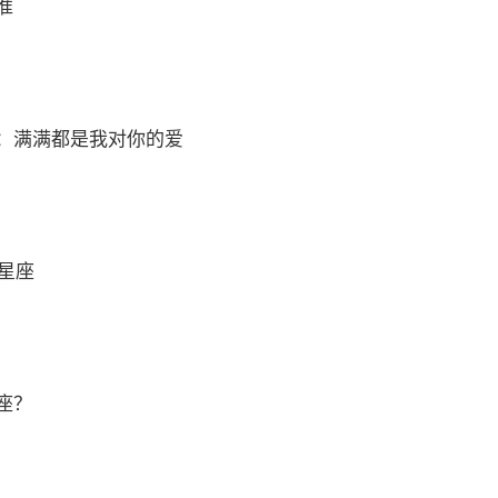
准
：满满都是我对你的爱
么星座
座？