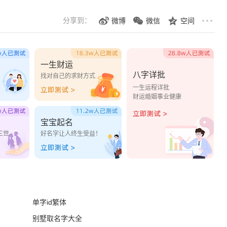
分享到：
微博
微信
空间
一生财运
八字详批
？
找对自己的求财方式
一生运程详批
财运婚姻事业健康
宝宝起名
三世
好名字让人终生受益！
单字id繁体
别墅取名字大全