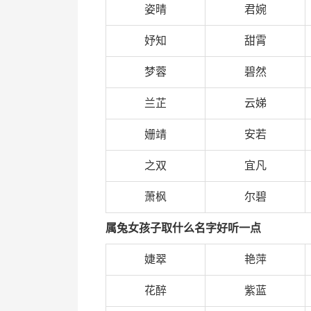
姿晴
君婉
妤知
甜霄
梦蓉
碧然
兰芷
云娣
姗靖
安若
之双
宜凡
萧枫
尔碧
属兔女孩子取什么名字好听一点
婕翠
艳萍
花醉
紫蓝