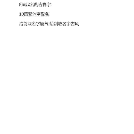
5画起名的吉祥字
10画繁体字取名
给剑取名字霸气 给剑取名字古风