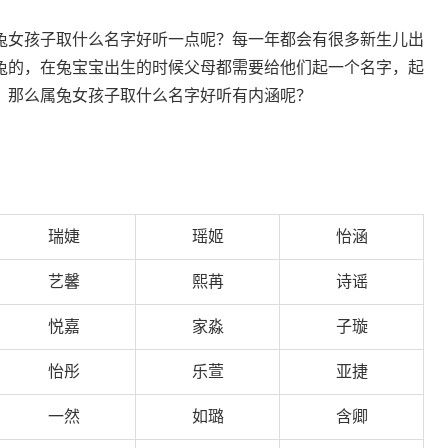
兔女孩子取什么名字好听一点呢？每一年都会有很多新生儿出
兔的，在兔宝宝出生的时候父母都需要给他们起一个名字，起
，那么属兔女孩子取什么名字好听有内涵呢？
瑞婕
瑶姬
怡涵
艺馨
熙苒
诗谣
悦嘉
家淼
子璇
怡彤
乐萱
亚捷
一然
如璐
含卿