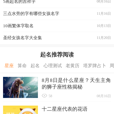
5画起名的吉祥字
08月16日
三点水旁的字有哪些女孩名字
11月16日
10画繁体字取名
10月13日
圣经女孩名字大全集
11月20日
起名推荐阅读
星座
算命
起名
心理测试
老黄历
塔罗牌占卜
8月8日是什么星座？天生主角
的狮子座性格揭秘
58
08月16日
十二星座代表的花语