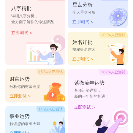
星盘分析
鑫蕾
瓒亚
舒适
童燕
纾怡
八字精批
个人星盘分析
详细八字分析，
瑜茹
柔静
昔芯
綝毓
绮颖
全方面了解你的命运情况
言妃
琮瑜
冬雪
醉秋
葵盼
梅如
芬蕾
碧妍
彤珍
梅幻
姓名详批
揭秘姓名吉凶
财富运势
紫微流年运势
分析你的财富高度
各项运势详批，
新的一年新的机遇！
事业运势
解读您的事业天赋