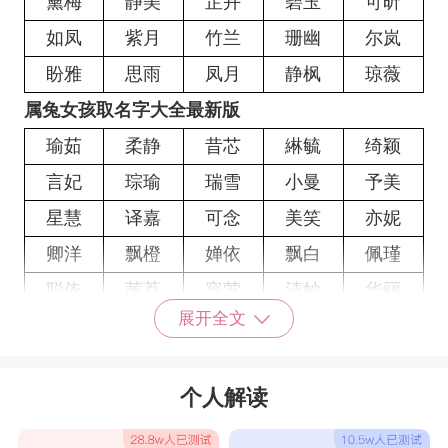
黛梅
静美
芷卉
碧玉
可昕
如凤
紫月
竹兰
珊幽
尔岚
盼雅
思雨
凤月
静枫
琼薇
属兔女孩取名字大全最新版
瑜茹
柔静
昔芯
綝毓
绮颖
言妃
琮瑜
瑞雪
小曼
予美
星慧
译嘉
可念
美笑
亦妮
卿洋
飘橙
婵依
飘白
佩瑾
聪依
茜荔
容莺
清妙
华丽
展开全文
忆哚
恒瑞
清枫
雨澜
蝶文
橙丝
诗迎
婕瑞
惠柔
羽裳
个人解读
苇晶
笑芙
焓伶
瑜琏
舒怀
铭悦
珵彤
如羽
含奕
妁颖