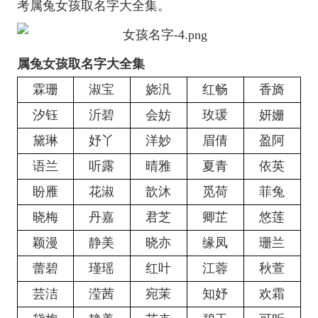
考属兔女孩取名字大全集。
属兔女孩取名字大全集
霖珊
淑宝
娆汎
红畅
香旖
汐钰
沂碧
会妨
玫瑗
妍姗
黛琳
妤丫
洋妙
眉倩
盈阿
语兰
听露
晴雅
夏青
依英
盼雁
花淑
歆沐
觅荷
菲兔
晓梅
丹嘉
君芝
卿芷
悠莲
颖漫
静美
晓亦
缘凤
珊兰
蕾碧
瑾瑶
红叶
江蓉
秋萱
芸洁
滢茜
宛茉
知妤
欢霜