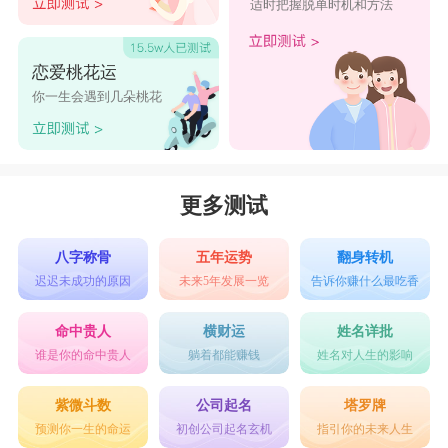
适时把握脱单时机和方法
恋爱桃花运
你一生会遇到几朵桃花
更多测试
八字称骨
五年运势
翻身转机
迟迟未成功的原因
未来5年发展一览
告诉你赚什么最吃香
命中贵人
横财运
姓名详批
谁是你的命中贵人
躺着都能赚钱
姓名对人生的影响
紫微斗数
公司起名
塔罗牌
预测你一生的命运
初创公司起名玄机
指引你的未来人生