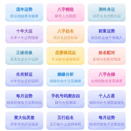
流年运势
八字精批
测终身运
财运婚姻事业健康
解答人生困惑
洞悉未来鸿图大运
十年大运
八字起名
财富运势
未来十年运势指南
有好名就有好命
抓住机会做个有钱人
正缘画像
恋爱桃花运
姓名配对
看看真爱长什么样
专业解答姻缘困惑
多维分析配对情况
生肖财运
姻缘分析
八字合婚
今年你会走好运吗
揭秘你命中注定姻缘
合婚指数有多高速查
每月运势
手机号码测吉凶
个人占星
精准把握每月运势吉凶
靓号在线测试
领取你的专属星盘报告
黄大仙灵签
五行起名
每月运势
求签求得好运连连
五行缺什么如何补旺
精准把握每月运势吉凶