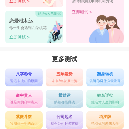
适时把握脱单时机和方法
恋爱桃花运
你一生会遇到几朵桃花
更多测试
八字称骨
五年运势
翻身转机
迟迟未成功的原因
未来5年发展一览
告诉你赚什么最吃香
命中贵人
横财运
姓名详批
谁是你的命中贵人
躺着都能赚钱
姓名对人生的影响
紫微斗数
公司起名
塔罗牌
预测你一生的命运
初创公司起名玄机
指引你的未来人生