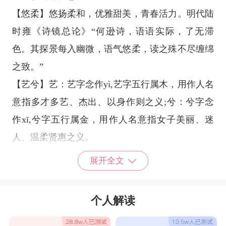
【悠柔】悠扬柔和，优雅甜美，青春活力。明代陆
时雍《诗镜总论》“何逊诗，语语实际，了无滞
色。其探景每入幽微，语气悠柔，读之殊不尽缠绵
之致。”
【艺兮】艺：艺字念作yì,艺字五行属木，用作人名
意指多才多艺、杰出、以身作则之义;兮：兮字念
作xī,兮字五行属金，用作人名意指女子美丽、迷
人、温柔贤惠之义。
【妙彤】大气有才气的女孩名字。“妙彤”二字的声
展开全文
调由仄声专为平声，读起来十分的好听。“妙”是巧
妙、高明的意思，暗喻女孩十分聪明;“彤”指的是红
个人解读
色，在我国是一种高贵之色。女孩名字有内涵高
雅。