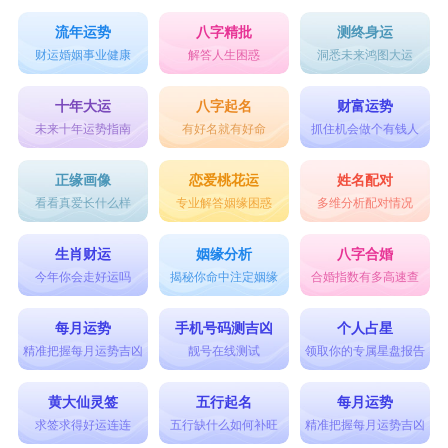
流年运势
八字精批
测终身运
财运婚姻事业健康
解答人生困惑
洞悉未来鸿图大运
十年大运
八字起名
财富运势
未来十年运势指南
有好名就有好命
抓住机会做个有钱人
正缘画像
恋爱桃花运
姓名配对
看看真爱长什么样
专业解答姻缘困惑
多维分析配对情况
生肖财运
姻缘分析
八字合婚
今年你会走好运吗
揭秘你命中注定姻缘
合婚指数有多高速查
每月运势
手机号码测吉凶
个人占星
精准把握每月运势吉凶
靓号在线测试
领取你的专属星盘报告
黄大仙灵签
五行起名
每月运势
求签求得好运连连
五行缺什么如何补旺
精准把握每月运势吉凶