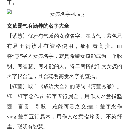
了。
女孩霸气有涵养的名字大全
【紫慧】优雅有气质的女孩名字。在古代，紫色只
有君王贵族才有资格使用，象征着高贵。而
将“慧”字入女孩名字，就是希望女孩能成为一个聪
明、有智慧、有才能的人。将二者搭配作为女孩的
名字很合适，且合聪明高贵名字的查找。
【钰莹】取自《成语大全》的诗句《清莹秀澈》。
钰：钰字念作yù,钰字五行属金，用作人名意指坚
强、富贵、刚毅、难能可贵之义;莹：莹字念作
yíng,莹字五行属木，用作人名意指珍贵、不染纤
尘、聪明有智慧。