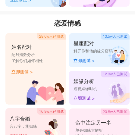
瑶枫
桃安
柳菱
蕊萱
南风
筠梦
玉菡
春枫
夏珊
梦影
恋爱情感
菱瑶
蓓琳
梓筱
诗予
铭雪
茹筝
琳筱
蔚熙
妘皙
萌蔷
星座配对
姓名配对
婉诗
思倩
鹃莘
慕靓
筝桐
解开你和他的缘分密码
配对指数分析
芙雯
蕾芸
宸诗
妘玉
倩愫
了解你们如何相处
婉思
芙舒
洋昕
丽玉
怡雅
菇菲
琼沛
兰莠
玲真
钰悦
姻缘分析
透视姻缘时机
曦莜
鑫诗
若玥
熙婧
诗沐
八字合婚
命中注定另一半
合八字，测姻缘
单身姻缘大解析