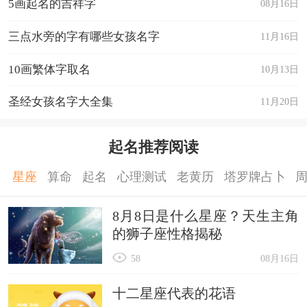
5画起名的吉祥字
08月16日
三点水旁的字有哪些女孩名字
11月16日
10画繁体字取名
10月13日
圣经女孩名字大全集
11月20日
起名推荐阅读
星座
算命
起名
心理测试
老黄历
塔罗牌占卜
8月8日是什么星座？天生主角
的狮子座性格揭秘
58
08月16日
十二星座代表的花语