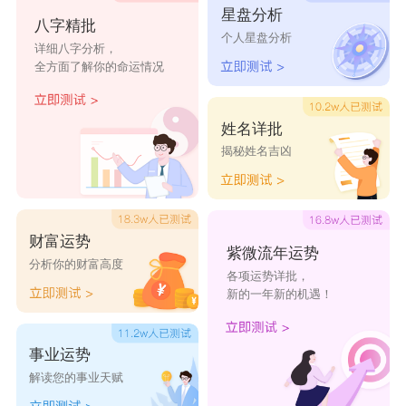
星盘分析
八字精批
【语涵】语：指话语，说话，谈论，议论，辩论，
个人星盘分析
详细八字分析，
引申为文思敏捷，口才好，如出语成章。语字五行
全方面了解你的命运情况
属木，用作人名意指活泼开朗、能言善辩、富有文
采之义;涵：意为包容，包含，还用于水名，水泽
姓名详批
揭秘姓名吉凶
众多。涵字五行属水，用作人名意指涵养、修养、
内涵、容人之量之义。
女孩霸气有涵养的名字好听
财富运势
紫微流年运势
书紫
幼雅
丹莉
竹海
歆雅
分析你的财富高度
各项运势详批，
听璇
纹柳
晓秋
雁亦
曼雅
新的一年新的机遇！
仙凤
漫海
碧沐
青妮
绮紫
问莺
寒凝
静茹
舞青
盈文
事业运势
解读您的事业天赋
春槐
含巧
萱易
筠柏
枫蓉