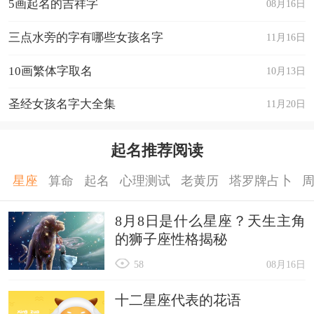
5画起名的吉祥字
08月16日
三点水旁的字有哪些女孩名字
11月16日
10画繁体字取名
10月13日
圣经女孩名字大全集
11月20日
起名推荐阅读
星座
算命
起名
心理测试
老黄历
塔罗牌占卜
8月8日是什么星座？天生主角
的狮子座性格揭秘
58
08月16日
十二星座代表的花语