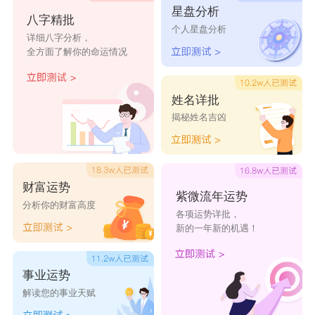
星盘分析
八字精批
琦筠
筠仪
筠竹
筠筠
筠浩
个人星盘分析
详细八字分析，
全方面了解你的命运情况
筠果
筠玺
筠清
筠溪
筠修
筠毓
筠菁
筠珏
筠华
筠淇
姓名详批
揭秘姓名吉凶
财富运势
紫微流年运势
分析你的财富高度
各项运势详批，
新的一年新的机遇！
事业运势
解读您的事业天赋