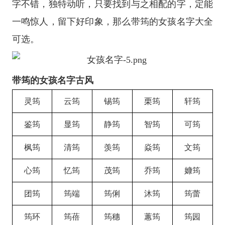
字不错，独特动听，只要找到与之相配的字，定能
一鸣惊人，留下好印象，那么带筠的女孩名字大全
可选。
带筠的女孩名字古风
灵筠
云筠
锡筠
栗筠
轩筠
鉴筠
显筠
静筠
智筠
可筠
枫筠
清筠
羡筠
焱筠
文筠
心筠
忆筠
茂筠
乔筠
嫝筠
团筠
筠端
筠俐
沐筠
筠蕾
筠环
筠蓓
筠穗
蕙筠
筠园