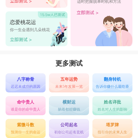
适时把握脱单时机和方法
恋爱桃花运
你一生会遇到几朵桃花
更多测试
八字称骨
五年运势
翻身转机
迟迟未成功的原因
未来5年发展一览
告诉你赚什么最吃香
命中贵人
横财运
姓名详批
谁是你的命中贵人
躺着都能赚钱
姓名对人生的影响
紫微斗数
公司起名
塔罗牌
预测你一生的命运
初创公司起名玄机
指引你的未来人生