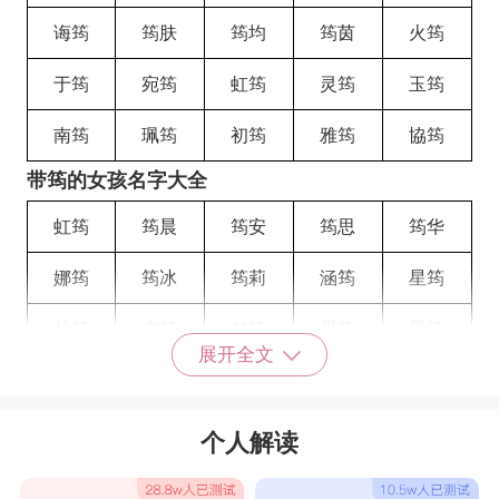
诲筠
筠肤
筠均
筠茵
火筠
于筠
宛筠
虹筠
灵筠
玉筠
南筠
珮筠
初筠
雅筠
協筠
带筠的女孩名字大全
虹筠
筠晨
筠安
筠思
筠华
娜筠
筠冰
筠莉
涵筠
星筠
林筠
卉筠
然筠
思筠
晨筠
展开全文
婷筠
筠悦
珂筠
怡筠
乔筠
碧筠
馨筠
筠岚
忆筠
思筠
个人解读
筠函
滢筠
桂筠
筠予
筠珽