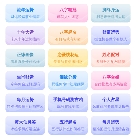
流年运势
八字精批
测终身运
财运婚姻事业健康
解答人生困惑
洞悉未来鸿图大运
十年大运
八字起名
财富运势
未来十年运势指南
有好名就有好命
抓住机会做个有钱人
正缘画像
恋爱桃花运
姓名配对
看看真爱长什么样
专业解答姻缘困惑
多维分析配对情况
生肖财运
姻缘分析
八字合婚
今年你会走好运吗
揭秘你命中注定姻缘
合婚指数有多高速查
每月运势
手机号码测吉凶
个人占星
精准把握每月运势吉凶
靓号在线测试
领取你的专属星盘报告
黄大仙灵签
五行起名
每月运势
求签求得好运连连
五行缺什么如何补旺
精准把握每月运势吉凶