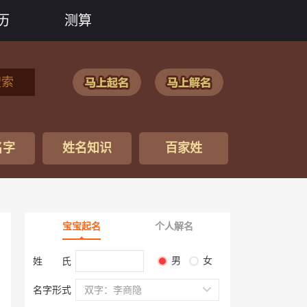
历
测算
搜索
名字
姓名知识
百家姓
宝宝起名
个人解名
男
女
姓 氏
名字形式
双字：李商隐