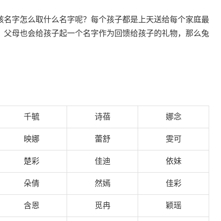
孩名字怎么取什么名字呢？每个孩子都是上天送给每个家庭最
，父母也会给孩子起一个名字作为回馈给孩子的礼物，那么兔
千毓
诗蓓
娜念
映娜
蕾舒
雯可
楚彩
佳迪
依妹
朵倩
然嫣
佳彩
含恩
觅冉
颖瑶