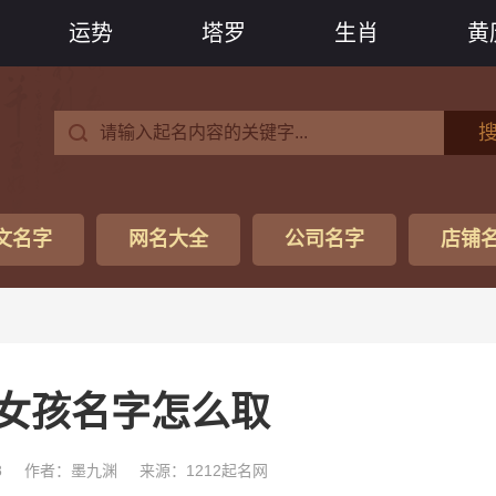
运势
塔罗
生肖
黄
文名字
网名大全
公司名字
店铺
女孩名字怎么取
8
作者：墨九渊
来源：1212起名网