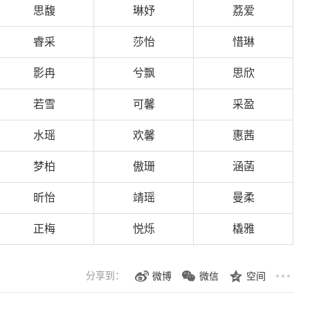
思馥
琳妤
荔爱
睿采
莎怡
惜琳
影冉
兮飘
思欣
若雪
可馨
采盈
水瑶
欢馨
惠茜
梦柏
傲珊
涵菡
昕怡
靖瑶
曼柔
正梅
悦烁
橇雅
分享到：
微博
微信
空间