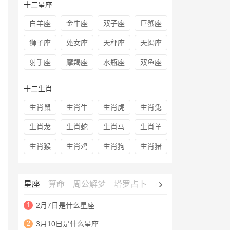
十二星座
白羊座
金牛座
双子座
巨蟹座
狮子座
处女座
天秤座
天蝎座
射手座
摩羯座
水瓶座
双鱼座
十二生肖
生肖鼠
生肖牛
生肖虎
生肖兔
生肖龙
生肖蛇
生肖马
生肖羊
生肖猴
生肖鸡
生肖狗
生肖猪
星座
算命
周公解梦
塔罗占卜
心理测试
老黄历
1
2月7日是什么星座
2
3月10日是什么星座