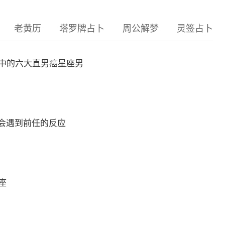
老黄历
塔罗牌占卜
周公解梦
灵签占卜
座中的六大直男癌星座男
会遇到前任的反应
座