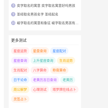
8
奕字取名的寓意 奕字取名寓意好吗男孩
9
圣经取名男孩名字 圣经起名
10
峻字取名的寓意和象征 峻字取名男孩有寓意
更多测试
星座运势
星盘查询
星座配对
星座查询
上升星座查询
生肖运势
生肖配对
八字算命
称骨算命
日干论命
老黄历吉日查询
老黄历
周公解梦
心理测试
塔罗牌在线占卜
灵签占卜