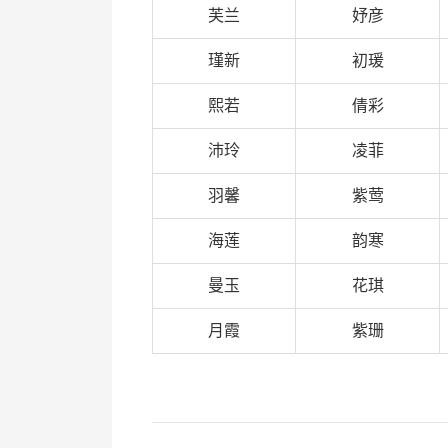
芙兰
妤彦
瑾新
初瑗
熙若
倩彩
沛玲
凌菲
羽馨
紫莺
海莲
韵寒
曼玉
花琪
月霞
紫珊