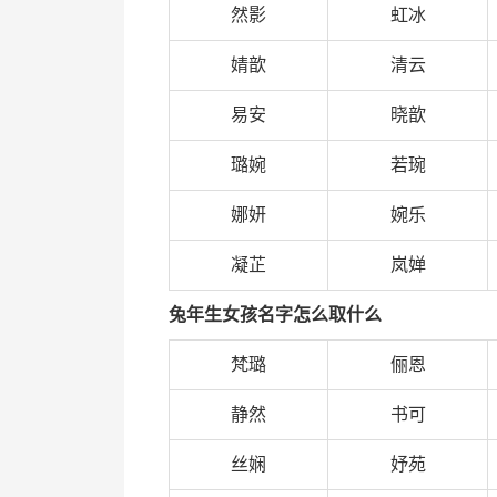
然影
虹冰
婧歆
清云
易安
晓歆
璐婉
若琬
娜妍
婉乐
凝芷
岚婵
兔年生女孩名字怎么取什么
梵璐
俪恩
静然
书可
丝娴
妤苑