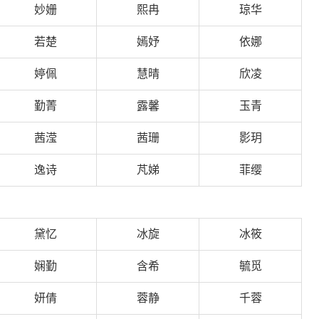
妙姗
熙冉
琼华
若楚
嫣妤
依娜
婷佩
慧晴
欣凌
勤菁
露馨
玉青
茜滢
茜珊
影玥
逸诗
芃娣
菲缨
黛忆
冰旋
冰筱
娴勤
含希
毓觅
妍倩
蓉静
千蓉