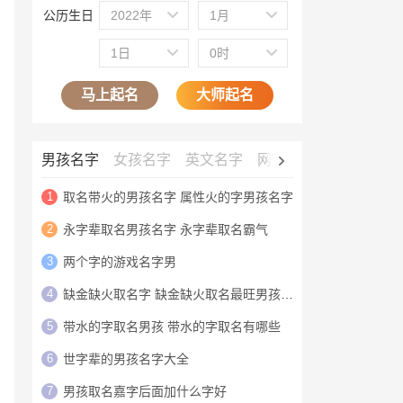
公历生日
2022年
1月
1日
0时
马上起名
大师起名
男孩名字
女孩名字
英文名字
网名大全
公司名字
1
取名带火的男孩名字 属性火的字男孩名字
2
永字辈取名男孩名字 永字辈取名霸气
3
两个字的游戏名字男
4
缺金缺火取名字 缺金缺火取名最旺男孩名字
5
带水的字取名男孩 带水的字取名有哪些
6
世字辈的男孩名字大全
7
男孩取名嘉字后面加什么字好