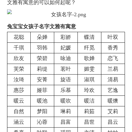
文雅有寓意的可以如何起呢？
兔宝宝女孩子名字文雅有寓意
花聪
朵婵
彩娇
蝶清
叶双
千琪
羽韩
妃媛
纤觅
香秀
欣友
荣碧
咏迪
歌婵
恋飞
芙荣
莉缇
茗叶
媚雯
兰易
汝琦
安菁
旋语
淑琪
清易
惠莎
娅菲
乐慕
玲欢
艺逸
暖云
暖池
暖吹
暖洁
暖燠
自然
梦阳
琳莉
莉茹
艾莉
涵云
沁蓉
昌富
昌世
昌云