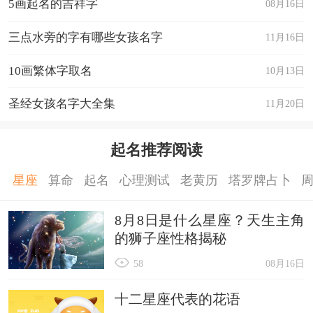
5画起名的吉祥字
08月16日
三点水旁的字有哪些女孩名字
11月16日
10画繁体字取名
10月13日
圣经女孩名字大全集
11月20日
起名推荐阅读
星座
算命
起名
心理测试
老黄历
塔罗牌占卜
8月8日是什么星座？天生主角
的狮子座性格揭秘
58
08月16日
十二星座代表的花语