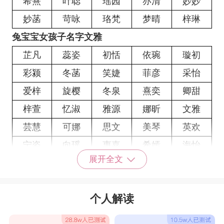
希熹
叶聪
瑶园
亦清
妙妙
妙菡
苛咏
珞梵
梦晴
梓琳
兔宝宝女孩子名字文雅
芷凡
蕊姿
初恬
依琬
璇初
彩颍
冬菡
笑婕
菲彦
采怡
爱梓
旋樱
冬泉
熹奕
卿甜
梓萱
忆淑
雅源
娜昕
文雅
芸慧
可娜
思文
美琴
英欢
宁姿
向瑶
惠嘉
希嫣
海怡
展开全文
雅桦
晗涵
艺倩
婉雅
慕妍
岚菱
慕甜
澜冰
俪清
澜爽
个人解读
卿汐
云琳
玥娣
澜珠
璇楚
听珞
妍欣
初嫣
欣姝
馨澜