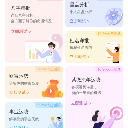
星盘分析
亦瑶
含俪
若倩
梵璐
俪恩
八字精批
个人星盘分析
详细八字分析，
全方面了解你的命运情况
姓名详批
揭秘姓名吉凶
财富运势
紫微流年运势
分析你的财富高度
各项运势详批，
新的一年新的机遇！
事业运势
解读您的事业天赋