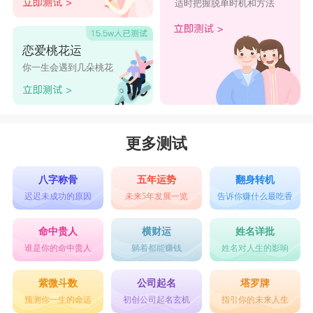
适时把握脱单时机和方法
恋爱桃花运
你一生会遇到几朵桃花
更多测试
八字称骨
五年运势
翻身转机
迟迟未成功的原因
未来5年发展一览
告诉你赚什么最吃香
命中贵人
横财运
姓名详批
谁是你的命中贵人
躺着都能赚钱
姓名对人生的影响
紫微斗数
公司起名
塔罗牌
预测你一生的命运
初创公司起名玄机
指引你的未来人生