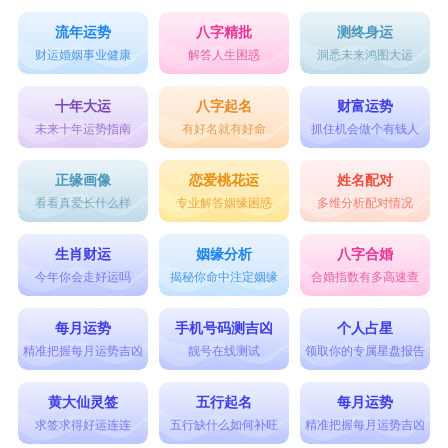
流年运势
八字精批
测终身运
财运婚姻事业健康
解答人生困惑
洞悉未来鸿图大运
十年大运
八字起名
财富运势
未来十年运势指南
有好名就有好命
抓住机会做个有钱人
正缘画像
恋爱桃花运
姓名配对
看看真爱长什么样
专业解答姻缘困惑
多维分析配对情况
生肖财运
姻缘分析
八字合婚
今年你会走好运吗
揭秘你命中注定姻缘
合婚指数有多高速查
每月运势
手机号码测吉凶
个人占星
精准把握每月运势吉凶
靓号在线测试
领取你的专属星盘报告
黄大仙灵签
五行起名
每月运势
求签求得好运连连
五行缺什么如何补旺
精准把握每月运势吉凶