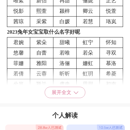
唯絮
新怡
冉甜
俪妮
芷艺
悦影
熙萱
颍梓
卿云
悦萱
茜琼
采紫
白媛
若慧
珞岚
2023兔年女宝宝取什么名字好呢
君婉
紫朵
甜曦
虹宁
怀知
悠馨
自蕾
若唯
若朵
寻双
菲姗
雅阳
洛俪
姗虹
慕洛
若倩
云蓉
昕昕
虹玥
希菱
兮岚
颖兰
虞冉
思甜
初南
展开全文
依馨
芊梦
姗绮
涵恬
兮紫
涵爱
璐馨
婕婉
泉婷
欣澜
个人解读
紫梦
欣云
茵甜
佳琳
紫菱
紫楚
昕蕾
朵真
姿晴
缘缘