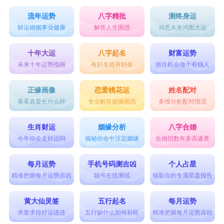
流年运势
八字精批
测终身运
财运婚姻事业健康
解答人生困惑
洞悉未来鸿图大运
十年大运
八字起名
财富运势
未来十年运势指南
有好名就有好命
抓住机会做个有钱人
正缘画像
恋爱桃花运
姓名配对
看看真爱长什么样
专业解答姻缘困惑
多维分析配对情况
生肖财运
姻缘分析
八字合婚
今年你会走好运吗
揭秘你命中注定姻缘
合婚指数有多高速查
每月运势
手机号码测吉凶
个人占星
精准把握每月运势吉凶
靓号在线测试
领取你的专属星盘报告
黄大仙灵签
五行起名
每月运势
求签求得好运连连
五行缺什么如何补旺
精准把握每月运势吉凶