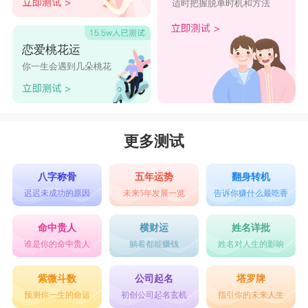
适时把握脱单时机和方法
恋爱桃花运
你一生会遇到几朵桃花
更多测试
八字称骨
五年运势
翻身转机
迟迟未成功的原因
未来5年发展一览
告诉你赚什么最吃香
命中贵人
横财运
姓名详批
谁是你的命中贵人
躺着都能赚钱
姓名对人生的影响
紫微斗数
公司起名
塔罗牌
预测你一生的命运
初创公司起名玄机
指引你的未来人生