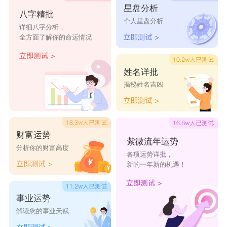
星盘分析
思玥
熙萱
倩影
欣菱
如姗
八字精批
个人星盘分析
详细八字分析，
丽馨
以南
梓瑜
玥梓
泉菱
全方面了解你的命运情况
姓名详批
揭秘姓名吉凶
财富运势
紫微流年运势
分析你的财富高度
各项运势详批，
新的一年新的机遇！
事业运势
解读您的事业天赋