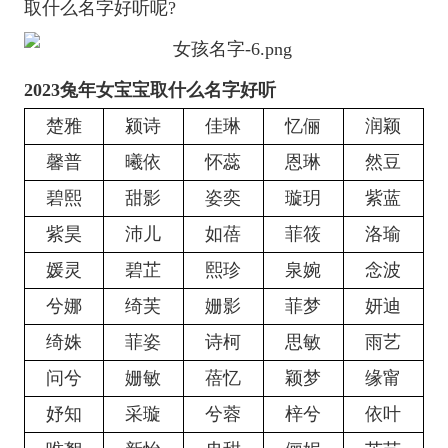
取什么名字好听呢?
2023兔年女宝宝取什么名字好听
楚雅
颍诗
佳琳
忆俪
润颖
馨普
曦依
怀蕊
恩琳
然豆
碧熙
甜影
姿奕
璇玥
紫蓝
紫昊
沛儿
如蓓
菲筱
洛瑜
媛灵
碧芷
熙珍
泉婉
念波
兮娜
绮芙
姗影
菲梦
妍迪
绮姝
菲姿
诗柯
思敏
雨艺
问兮
姗敏
蓓忆
颖梦
缘甯
妤知
采璇
兮蓉
梓兮
依叶