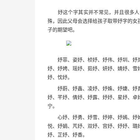
妤这个字其实并不常见，并且很多人也
殊，因此父母会选择给孩子取带妤字的女
子的期望吧。
妤菲、姿妤、桢妤、妤伟、妤圳、妤岚
妤、妤娉、瑶妤、茹妤、妍妤、婧妤、雪
妤、忱妤。
妤蔚、妤鑫、凌妤、妤姝、妤婕、妤真
妤、芊妤、倩妤、妤露、妤妤、星妤、卓
宁。
心妤、妤勇、妤雪、妤婷、妤嫣、妤婵
悦、妤娟、芃妤、双妤、宫妤、妤妤、璐
妤、芷妤、妤香。