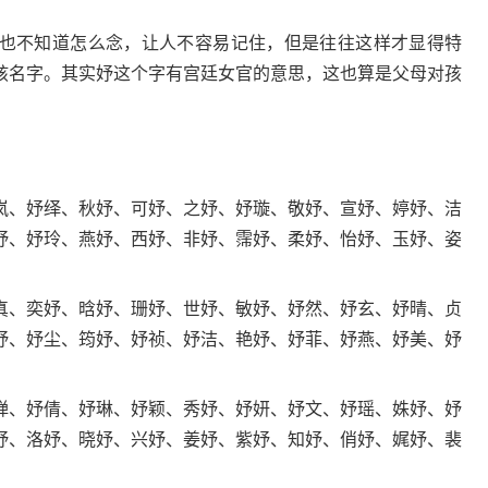
不知道怎么念，让人不容易记住，但是往往这样才显得特
孩名字。其实妤这个字有宫廷女官的意思，这也算是父母对孩
、妤绎、秋妤、可妤、之妤、妤璇、敬妤、宣妤、婷妤、洁
妤、妤玲、燕妤、西妤、非妤、霈妤、柔妤、怡妤、玉妤、姿
、奕妤、晗妤、珊妤、世妤、敏妤、妤然、妤玄、妤晴、贞
妤、妤尘、筠妤、妤祯、妤洁、艳妤、妤菲、妤燕、妤美、妤
、妤倩、妤琳、妤颖、秀妤、妤妍、妤文、妤瑶、姝妤、妤
妤、洛妤、晓妤、兴妤、姜妤、紫妤、知妤、俏妤、娓妤、裴