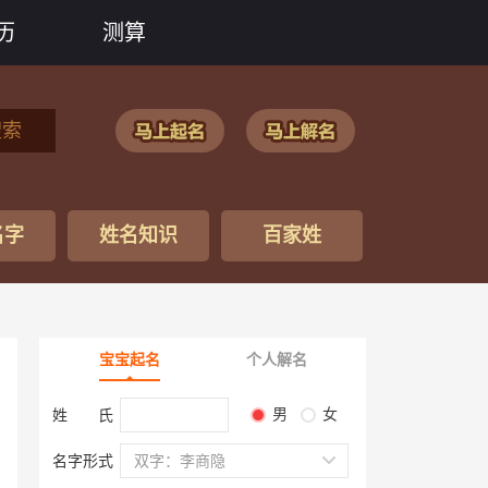
历
测算
搜索
名字
姓名知识
百家姓
宝宝起名
个人解名
男
女
姓 氏
名字形式
双字：李商隐