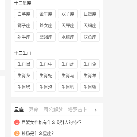
十二星座
白羊座
金牛座
双子座
巨蟹座
狮子座
处女座
天秤座
天蝎座
射手座
摩羯座
水瓶座
双鱼座
十二生肖
生肖鼠
生肖牛
生肖虎
生肖兔
生肖龙
生肖蛇
生肖马
生肖羊
生肖猴
生肖鸡
生肖狗
生肖猪
星座
算命
周公解梦
塔罗占卜
心理测试
老黄历
1
巨蟹女性格有什么吸引人的特征
2
孙杨是什么星座？