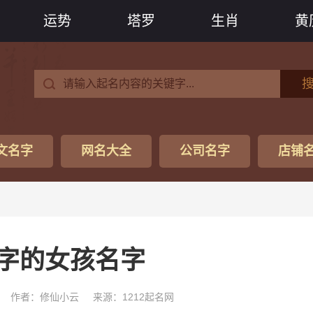
运势
塔罗
生肖
黄
文名字
网名大全
公司名字
店铺
字的女孩名字
作者：修仙小云
来源：1212起名网