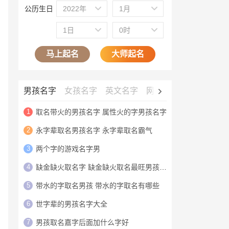
公历生日
2022年
1月
1日
0时
马上起名
大师起名
男孩名字
女孩名字
英文名字
网名大全
公司名字
1
取名带火的男孩名字 属性火的字男孩名字
2
永字辈取名男孩名字 永字辈取名霸气
3
两个字的游戏名字男
4
缺金缺火取名字 缺金缺火取名最旺男孩名字
5
带水的字取名男孩 带水的字取名有哪些
6
世字辈的男孩名字大全
7
男孩取名嘉字后面加什么字好