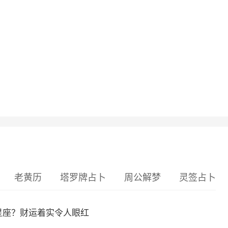
老黄历
塔罗牌占卜
周公解梦
灵签占卜
么星座？财运着实令人眼红