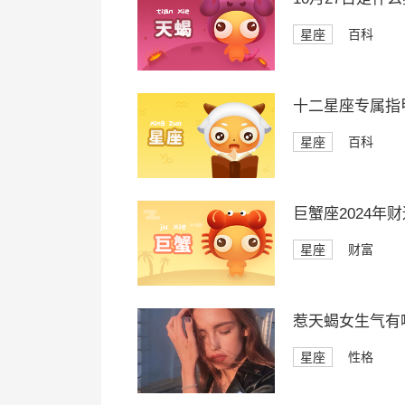
星座
百科
十二星座专属指
星座
百科
巨蟹座2024年
星座
财富
惹天蝎女生气有
星座
性格