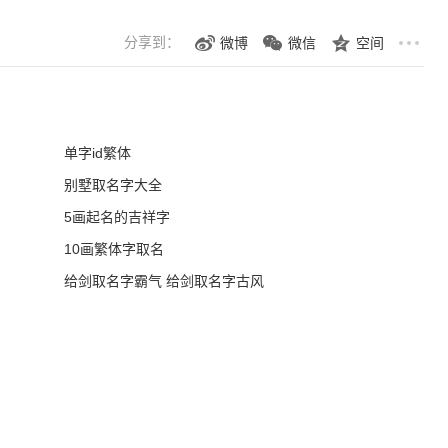
分享到：
微博
微信
空间
单字id繁体
别墅取名字大全
5画起名的吉祥字
10画繁体字取名
给剑取名字霸气 给剑取名字古风