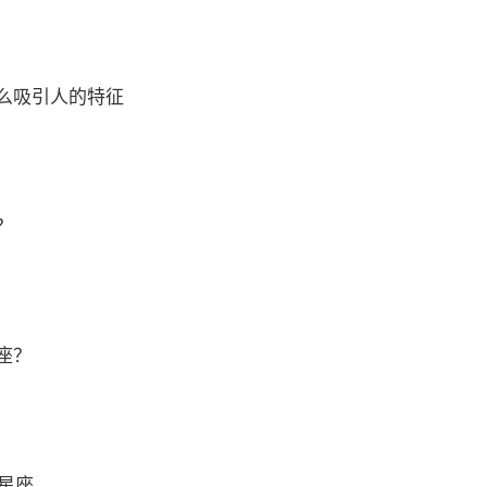
么吸引人的特征
？
座？
么星座