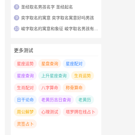
8
圣经取名男孩名字 圣经起名
9
奕字取名的寓意 奕字取名寓意好吗男孩
10
峻字取名的寓意和象征 峻字取名男孩有寓意
更多测试
星座运势
星盘查询
星座配对
星座查询
上升星座查询
生肖运势
生肖配对
八字算命
称骨算命
日干论命
老黄历吉日查询
老黄历
周公解梦
心理测试
塔罗牌在线占卜
灵签占卜