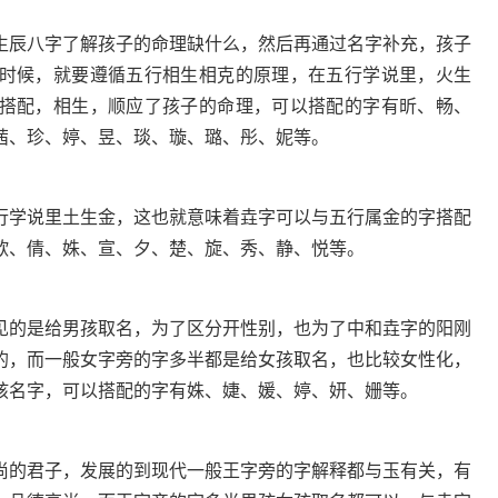
生辰八字了解孩子的命理缺什么，然后再通过名字补充，孩子
时候，就要遵循五行相生相克的原理，在五行学说里，火生
搭配，相生，顺应了孩子的命理，可以搭配的字有昕、畅、
茜、珍、婷、昱、琰、璇、璐、彤、妮等。
行学说里土生金，这也就意味着垚字可以与五行属金的字搭配
歆、倩、姝、宣、夕、楚、旋、秀、静、悦等。
见的是给男孩取名，为了区分开性别，也为了中和垚字的阳刚
的，而一般女字旁的字多半都是给女孩取名，也比较女性化，
孩名字，可以搭配的字有姝、婕、媛、婷、妍、姗等。
尚的君子，发展的到现代一般王字旁的字解释都与玉有关，有