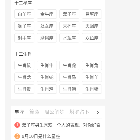
十二星座
白羊座
金牛座
双子座
巨蟹座
狮子座
处女座
天秤座
天蝎座
射手座
摩羯座
水瓶座
双鱼座
十二生肖
生肖鼠
生肖牛
生肖虎
生肖兔
生肖龙
生肖蛇
生肖马
生肖羊
生肖猴
生肖鸡
生肖狗
生肖猪
星座
算命
周公解梦
塔罗占卜
心理测试
老黄历
1
双子座男生喜欢一个人的表现：对你好奇
2
9月10日是什么星座