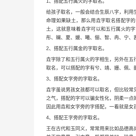
1、搭配五行属火的字取名。
给孩子取名，一般会结合生辰八字，利用
命理如果缺土，那么用垚字取名搭配字的
土，这就意味着垚字可以和五行属火的字
彤、斓、夏、媛、曦、俪、智、冉、宁、
2、搭配五行属金的字取名。
垚字除了和五行属火的字相生，另外在五
取名，可以搭配的字有兮、靖、姗、佩、
3、搭配女字旁的字取名。
垚字虽说男孩女孩都可以取名，但比较常
之气，搭配的字可以骗女性化，阴柔一点
因此用垚和女字旁的字搭配，一看就是女
4、搭配王字旁的字取名。
王在古代和玉同义，常常用来比如品德高