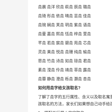
垚晨 垚洋 欣垚 萩垚 辰垚 璐垚
垚琦 彤垚 依垚 晴垚 芸垚 佳垚
垚琬 娴垚 芙垚 玥垚 紫垚 语垚
垚曼 嘉垚 熙垚 恬垚 梓垚 萱垚
芊垚 若垚 宸垚 碧垚 苑垚 芯垚
灵垚 美垚 悦垚 垚珊 纯垚 瑜垚
思垚 竹垚 诗垚 如垚 琼垚 君垚
素垚 滢垚 伶垚 靖垚 菲垚 露垚
垚蓉 静垚 澄垚 栎垚 灏垚 杏垚
如何用垚字给女孩取名?
了解了垚字的五行属性、含义以及取名寓
孩取名的方法，家长们如果想自己动手给