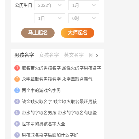
公历生日
2022年
1月
1日
0时
马上起名
大师起名
男孩名字
女孩名字
英文名字
网名大全
公司名字
1
取名带火的男孩名字 属性火的字男孩名字
2
永字辈取名男孩名字 永字辈取名霸气
3
两个字的游戏名字男
4
缺金缺火取名字 缺金缺火取名最旺男孩名字
5
带水的字取名男孩 带水的字取名有哪些
6
世字辈的男孩名字大全
7
男孩取名嘉字后面加什么字好