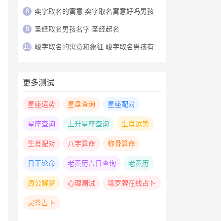
8
奕字取名的寓意 奕字取名寓意好吗男孩
9
圣经取名男孩名字 圣经起名
10
峻字取名的寓意和象征 峻字取名男孩有寓意
更多测试
星座运势
星盘查询
星座配对
星座查询
上升星座查询
生肖运势
生肖配对
八字算命
称骨算命
日干论命
老黄历吉日查询
老黄历
周公解梦
心理测试
塔罗牌在线占卜
灵签占卜