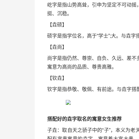
屹字是指山势高耸，引申为坚定不可动摇
挺、沉稳。
【垚硕】
硕字是指学位名，高于“学士”;大。与垚
【垚尚】
尚字是指仍然、尊崇、自负、久远、差不
寓意为高尚的品质、尊贵高雅。
【钦垚】
钦字是指恭敬、敬佩、有前途。与垚字搭
搭配好的垚字取名的寓意女生推荐
子垚：取自天之骄子中的“子”，本义为
配有富贵寓意的垚字，寓意着大富大贵，