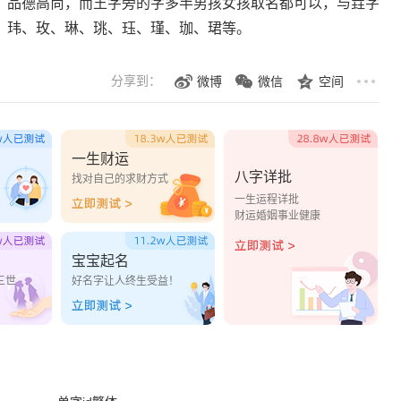
、品德高尚，而王字旁的字多半男孩女孩取名都可以，与垚字
、玮、玫、琳、珧、珏、瑾、珈、珺等。
分享到：
微博
微信
空间
一生财运
八字详批
？
找对自己的求财方式
一生运程详批
财运婚姻事业健康
宝宝起名
三世
好名字让人终生受益！