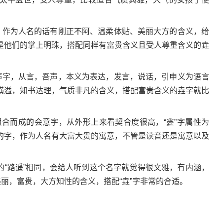
珠，作为人名的话有刚正不阿、温柔体贴、美丽大方的含义，给
是他们的掌上明珠，搭配同样有富贵含义且受人尊重含义的垚
。
形声字，从言，吾声，本义为表达，发言，说话，引申义为语言
横溢，知书达理，气质非凡的含义，搭配富贵含义的垚字就比
字组合而成的会意字，从外形上来看契合度很高，“鑫”字属性为
的字，作为人名有大富大贵的寓意，不管是读音还是寓意以及
中的“路遥”相同，会给人听到这个名字就觉得很文雅，有内涵，
美丽，富贵，大方知性的含义，搭配“垚”字非常的合适。