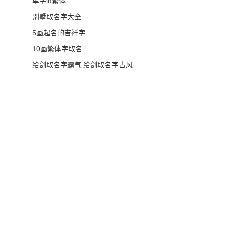
单字id繁体
别墅取名字大全
5画起名的吉祥字
10画繁体字取名
给剑取名字霸气 给剑取名字古风