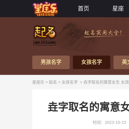
首页
星座
男孩名字
女孩名字
英
星座乐 >
起名
>
女孩名字
> 垚字取名的寓意女生 女
垚字取名的寓意女
时间：2023-10-23