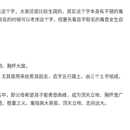
垚这个字，大家还是比较生疏的，其实这个字本身有不错的寓
取名的时候可以考虑这个字，但要先看垚字取名的寓意女生自
地、胸怀大度。
名，尤其是用来给男孩起名，垚字五行属土，由三个土字组成，
人名中，即父母希望孩子能勇登高峰，成为顶天立地、胸怀宽广
稳、稳重之义。寓指高大英俊、顶天立地、志向远大。