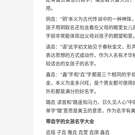
用。
玥垚：“玥”本义为古代传说中的一种神
孩子用玥取名还包含着在父母的眼里女儿
字就非常能体现出父母对孩子的期望和爱
语垚：“语”此字初文始见于春秋金文，
表达思想的方式或动作，作为人名有才华
较适合的女孩子的名字。
鑫垚：“鑫”字和“垚”字都是三个相同的
金，本义为金多兴旺，是个男女都可使用
外形都是满分的好名字。
璐垚 读音和“路遥知马力，日久见人心”
单字“璐”意思是美玉的意思，作为名字有
带垚字的女孩名字大全
垚瑶 子垚 雅垚 垚萱 垚琪 鑫垚