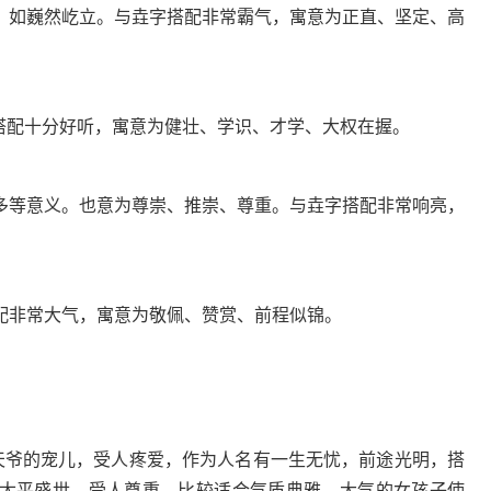
，如巍然屹立。与垚字搭配非常霸气，寓意为正直、坚定、高
字搭配十分好听，寓意为健壮、学识、才学、大权在握。
多等意义。也意为尊崇、推崇、尊重。与垚字搭配非常响亮，
配非常大气，寓意为敬佩、赞赏、前程似锦。
老天爷的宠儿，受人疼爱，作为人名有一生无忧，前途光明，搭
太平盛世，受人尊重，比较适合气质典雅，大气的女孩子使