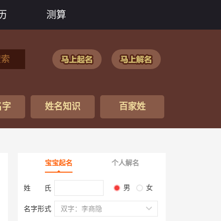
历
测算
搜索
名字
姓名知识
百家姓
宝宝起名
个人解名
男
女
姓 氏
名字形式
双字：李商隐