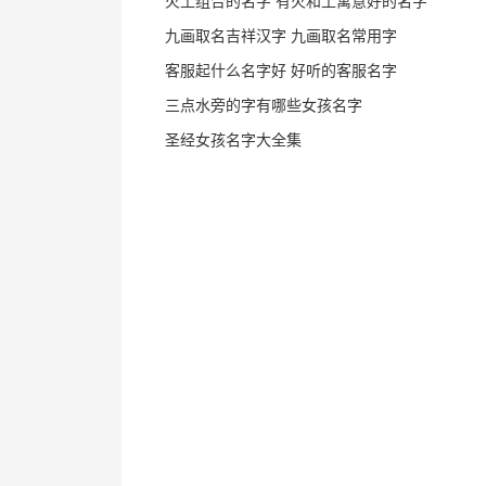
火土组合的名字 有火和土寓意好的名字
九画取名吉祥汉字 九画取名常用字
客服起什么名字好 好听的客服名字
三点水旁的字有哪些女孩名字
圣经女孩名字大全集