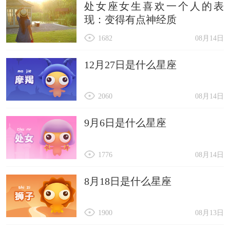
处女座女生喜欢一个人的表
尚的含义。用于人名，寓意寓意文雅、风度、气
现：变得有点神经质
质、美丽之义，给女孩取名，突显女孩温婉娇媚、
1682
08月14日
仙气飘飘的特质，让人心生怜爱。
12月27日是什么星座
2060
08月14日
9月6日是什么星座
1776
08月14日
8月18日是什么星座
1900
08月13日