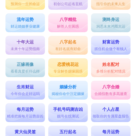
预测你一生的命运
初创公司起名玄机
指引你的未来人生
苁依、子萱、凌薇、芷若、芝含、彦蕊、颖薇
苁依、沐菀、津芋、悦茗、堇年、沐荀、蓝伊
流年运势
八字精批
测终身运
财运婚姻事业健康
解答人生困惑
洞悉未来鸿图大运
瑞芝、晓菲、涵菡、若薰、萱儿、采萱、冰蓝
芝含、萌蒙、幻芸、若静、若瑾、蓝伊、书萱
十年大运
八字起名
财富运势
未来十年运势指南
有好名就有好命
抓住机会做个有钱人
芳馥、新蕾、诗蕾、筱薇、湛蓝、灵萱、漪萱
紫蕙、钰芃、米芾、芳茵、雅蕊、云蔚、懿萱
正缘画像
恋爱桃花运
姓名配对
看看真爱长什么样
专业解答姻缘困惑
多维分析配对情况
芳蔼、芷文、艾琳、箬蓁、嘉茵、悦茗、羽芃
馨蓉、子菁、晨萱、语萱、若瑾、雪萍、筱薇
生肖财运
姻缘分析
八字合婚
米芾、凌薇、若静、天蓝、堇年、梦菡、心菱
今年你会走好运吗
揭秘你命中注定姻缘
合婚指数有多高速查
紫薇、伊苏、雅萱、晓萱、幻芸、茗萱、萍韵
每月运势
手机号码测吉凶
个人占星
草字头女孩名字取名要点
精准把握每月运势吉凶
靓号在线测试
领取你的专属星盘报告
在为女宝宝取名时，无论打算使用哪种类型的字给
黄大仙灵签
五行起名
每月运势