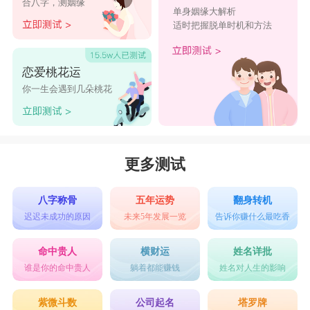
合八字，测姻缘
单身姻缘大解析
芢、芣、芼、芿、苀、苂、苃、苅、苆、苉、芧、
适时把握脱单时机和方法
芲、芵、芶、芺、茾
4、笔画八笔：苞、范、英、苑、苯、苴、苒、
恋爱桃花运
苘、茌、茔、苠、苕、苤、茏、茇、苦、茅、茎、
你一生会遇到几朵桃花
苹、苟、苔、苜、茂、苗、茄、若、苫、茁、茉、
苷、茋、茐、茒、茓、苼、苽、苾、苿、茀、茊、
苐、苖、苙、苚、苝、苢、苎、苨、苩、苪、苬、
更多测试
苭、苮、苰、苲、苳、苵、苶、苸、莓
八字称骨
五年运势
翻身转机
好听带草字头的女孩名字
迟迟未成功的原因
未来5年发展一览
告诉你赚什么最吃香
萍雅、沐荀、芳懿、萌蒙、翠茵、芷菡、斯瑾
命中贵人
横财运
姓名详批
文茵、瑾萱、芠茜、梦萱、芳荃、夏菡、若兮
谁是你的命中贵人
躺着都能赚钱
姓名对人生的影响
诗蕊、芳馨、芷琪、梦菲、津芋、晶滢、娅茹
紫微斗数
公司起名
塔罗牌
小芮、娅茹、伊苏、斯瑾、芷若、小艺、漪萱