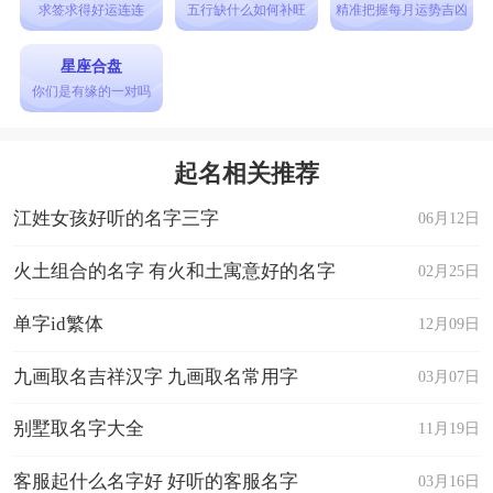
女孩取名，都要排除掉字义不好的字，避免使用那
求签求得好运连连
五行缺什么如何补旺
精准把握每月运势吉凶
些字义中掺杂着不含释义的字，如果是采用草字头
星座合盘
的字给男孩取名，要符合好名字的条件，那么选字
你们是有缘的一对吗
的时候，那些拥有着不好含义的草字头字就不要
用，应选择那些带有美好含义的字来给男孩取名。
起名相关推荐
草字头比较旺的字女孩精选推荐
江姓女孩好听的名字三字
06月12日
芊，五行属木，本义草木茂盛的样子，用于人名，
寓意生机盎然、美丽坚强、生机勃勃、青春活力，
火土组合的名字 有火和土寓意好的名字
02月25日
表示女孩健康活泼，生命力旺盛，充满活力。
单字id繁体
12月09日
蕊，五行属木，本义为花蕊。引申为花苞。又引申
九画取名吉祥汉字 九画取名常用字
03月07日
为果实累累的样子。用于人名，寓意美丽漂亮、优
秀出众、善良顽强、气质出众、纯真美好。
别墅取名字大全
11月19日
芷，五行属木，本义指白芷，香草名，也叫“辟
客服起什么名字好 好听的客服名字
03月16日