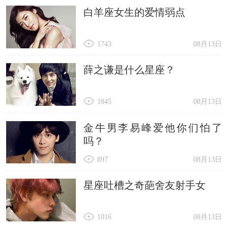
白羊座女生的爱情弱点
1743
08月13日
薛之谦是什么星座？
1845
08月13日
金牛男李易峰爱他你们怕了
吗？
897
08月13日
星座吐槽之奇葩舍友射手女
1016
08月13日