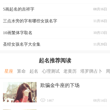
芷”。中医学上以根入药。用于人名，寓意美丽聪
5画起名的吉祥字
08月16日
慧、冰清玉洁、淡雅清爽、国色天香、品格高尚。
茹，五行属木，本义是指喂牛马。《诗·大雅·庶
三点水旁的字有哪些女孩名字
11月16日
民》：“柔则茹之，刚则吐之。”引申为吃、吞咽。
10画繁体字取名
10月13日
《广雅·释诂二》：“茹·贪也。”进一步引申为贪、
圣经女孩名字大全集
11月20日
恣。还可引申为包含、柔软、腐臭、猜度等义。用
于人名，寓意博学多才、宽容大度、聪明伶俐。
起名推荐阅读
萱，五行属木，本义萱草，多年生草本植物。花黄
红色，可供食 用和观赏。用于人名，寓意聪明美
星座
算命
起名
心理测试
老黄历
塔罗牌占卜
丽、天生丽质、秀外慧中、高雅纯洁、兰心蕙质、
欺骗金牛座的下场
自由快乐、无忧无虑。
若，五行属木，本义是顺从或假设之意，通常在诗
1467
08月14日
句和文言文中作为连接词使用;有智慧、聪慧、高