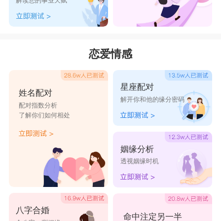
解读您的事业天赋
多姿，长得特别好看，同时表明她们非常有礼貌和
教养，独立又自信，才德兼备，长大之后绝对不会
成为一个花瓶，而是会成为一个才女。
恋爱情感
草字头比较旺的字女孩
星座配对
姓名配对
1、笔画五笔：艾、节、艽、艿、艻、艼、芀、芁
解开你和他的缘分密码
配对指数分析
2、笔画六笔：芝、芒、芍、芋、芏、芊、芨、
了解你们如何相处
芄、芎、芑、芗、芃、芅、芆、芇、芉、芌、芐、
芓、芕、芖
姻缘分析
透视姻缘时机
3、笔画七笔：苇、芭、苍、芳、芬、花、芥、
芦、芹、苏、芜、芯、芽、芙、芫、芸、芾、芰、
苈、苊、苣、芘、芷、芮、苋、苌、苁、芩、芴、
八字合婚
芡、芪、芟、苄、苎、芤、苡、芚、芛、芞、芠、
命中注定另一半