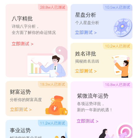
着青春和活力，年轻的时候，长得特别漂亮，性格
星盘分析
八字精批
还非常活泼，长大之后相当勇敢，对于所有事物都
个人星盘分析
详细八字分析，
拥有好奇之心，可以沐浴在希望和喜悦之中。
全方面了解你的命运情况
溪清
这个名字有草有水，表明孩子的内心纯澈透明，犹
姓名详批
揭秘姓名吉凶
如清澈的溪流一般，可以一直奔涌迈向希望与美
好，同时表明她们人际关系很不错，还可以结识到
很多厉害的人，不管做什么事情，都可以得到身边
财富运势
人的帮助，不会陷入孤立无援的境地中。
紫微流年运势
分析你的财富高度
各项运势详批，
妤婕
新的一年新的机遇！
妤字五行属水，而婕字五行属木，这个名字是草字
头比较旺的字女孩名字，表明孩子美丽聪慧，婀娜
事业运势