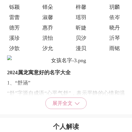
铄颖
铎朵
梓馨
玥麟
雷蕾
淑馨
瑶羽
依岑
德芳
惠乔
昕婕
晓丹
溪珍
洪怡
贝汐
沂琴
汐歆
汐允
漫贝
雨铭
2024属龙寓意好的名字大全
1、“舒涵”
“舒”字源自成语“心平气舒”，表示平静的心情和温
和的态度。此外，“舒”也有舍有得的含义，隐喻着
展开全文
安康平顺的生活。而“涵”字出自成语“茹古涵今”，
形容女孩学识丰富，文化底蕴深厚。名字“舒涵”寓
个人解读