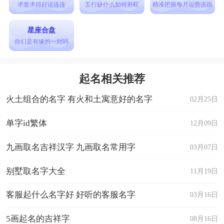
人名字，姓名用此字多为父母希望宝宝长大后能够
求签求得好运连连
五行缺什么如何补旺
精准把握每月运势吉凶
成为一个有才干的人。取名的寓意是有才学、智商
星座合盘
高、才德出众、杰出廉洁、名利双收、成功昌隆;
你们是有缘的一对吗
霓字五行属水，本义是大气中有时跟虹同时出现的
一种光的现象。形成的原因和虹相同，只是光线在
起名相关推荐
水珠中的反射比形成虹时多了一次，彩带排列的顺
火土组合的名字 有火和土寓意好的名字
02月25日
序和虹相反，红色在内，紫色在外。颜色比虹淡。
也叫副虹。用于人名，有光彩、繁荣、兴旺、美
单字id繁体
12月09日
丽、光辉、出众、非凡、理智、冷静、风华正茂、
九画取名吉祥汉字 九画取名常用字
03月07日
举世闻名等寓意。两个字搭配在一起作为2024年属
别墅取名字大全
11月19日
兔男孩名字最吉利，寓意男孩才学出众，品德高
尚，美丽温柔，非凡出众。
客服起什么名字好 好听的客服名字
03月16日
醉蓝、含清、黛双、绮依、雪蕾、钧淇
5画起名的吉祥字
08月16日