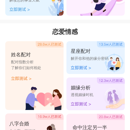
解读您的事业天赋
人，同时也代表着孩子的才华横溢。
4、“瑞甜”
名字“瑞甜”寓意着孩子的乐观热情，以及聪明伶
恋爱情感
俐。其中“瑞”字取自成语“祥麟瑞凤”，原本指麒麟
和凤凰，后来用来比喻非常难得的人才。而“甜”字
星座配对
姓名配对
源自成语“心甜意洽”，形容愉悦的心情。
解开你和他的缘分密码
配对指数分析
5、【晨洁】
了解你们如何相处
晨字五行属金，本义是早晨。取名的寓意是朝气蓬
勃、积极乐观、活泼开朗、充满生机，光明灿烂，
姻缘分析
透视姻缘时机
阳光热情，未来可期，充满希望;洁字五行属水，
本义干净，引申指“廉明，不贪污或指人的品德高
尚”。取名寓意及含义是正直高尚、洁身自好、纯
八字合婚
洁善良、温和美好、清正廉明、光明磊落、心怀坦
命中注定另一半