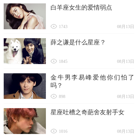
白羊座女生的爱情弱点
1743
08月13日
薛之谦是什么星座？
1845
08月13日
金牛男李易峰爱他你们怕了
吗？
898
08月13日
星座吐槽之奇葩舍友射手女
1016
08月13日