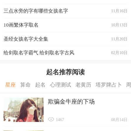
子心、书瑶、妍瑶、瑶映、秋娇、奕珍
三点水旁的字有哪些女孩名字
11月16日
运菱、运虹、运馨、运珊、运洁、妍晨
云灵、洛亦、沛婉、嫣知、奕梦、梓玥
10画繁体字取名
10月13日
妤筱、欣兰、懿枫、蓓淇、甯嫣、语娣
圣经女孩名字大全集
11月20日
妤兰、乐瑶、畅黛、书萱、婷婧、甜夏
给剑取名字霸气 给剑取名字古风
02月10日
映秋、映雪、晨钰、蕙芸、慧晨、佳晨
懿美、畅竹、平薇、可蕊、梦瑶、幼蓓
起名推荐阅读
忆辰、晓星、熙星、星星、星晴、雅辰
怡琪、黛玲、可昕、畅蝶、滢欣、妮雪
星座
算命
起名
心理测试
老黄历
塔罗牌占卜
怡佳、媚汝、欣婕、妍芭、媚馥、琳宛
欺骗金牛座的下场
依佳、舒香、元瑶、丝茜、汝咏、璐茜
依晨、依辰、雨晨、晓君、翊君、怡君
1467
08月14日
夜曼、紫幂、觅缇、娜盈、璐婧、菲璐