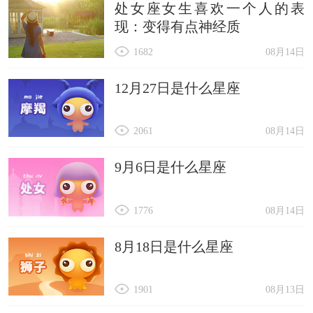
处女座女生喜欢一个人的表
燕晨、妍晨、忆辰、依晨、依辰、雨晨
现：变得有点神经质
雅醉、晓青、雅琳、薇绮、妍茵、慧芮
1682
08月14日
雪晴、雅晗、阳曦、智美、智敏、智菱
暄婷、暄莹、暄嫣、昕珏、雨晴、月朗
12月27日是什么星座
2061
08月14日
9月6日是什么星座
1776
08月14日
8月18日是什么星座
1901
08月13日