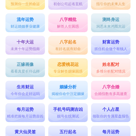
预测你一生的命运
初创公司起名玄机
指引你的未来人生
妍字五行属水，本义一般解释为美丽，如妍媸(美
好和丑恶)，百花争妍。 也可以解释为巧，如妍
流年运势
八字精批
测终身运
财运婚姻事业健康
解答人生困惑
洞悉未来鸿图大运
捷。女孩叫妍有聪明伶俐、温柔贤惠、花容月貌、
天生丽质、善解人意、心灵手巧、玉洁冰清之义;
十年大运
八字起名
财富运势
未来十年运势指南
有好名就有好命
抓住机会做个有钱人
瑾字五行属火，含义是指一种美玉;后用以比喻为
美德。取名寓意是美丽善良、纯洁高尚、冰清玉
正缘画像
恋爱桃花运
姓名配对
看看真爱长什么样
专业解答姻缘困惑
多维分析配对情况
洁、美德贤才、德高望重、纯良敦厚、温柔端庄、
纯洁无瑕、纯真美好等。两个字搭配在一起作为
生肖财运
姻缘分析
八字合婚
2024年出生的属龙女孩名字最吉利，寓意女孩美丽
今年你会走好运吗
揭秘你命中注定姻缘
合婚指数有多高速查
乖巧，纯洁善良，品德高尚。
每月运势
手机号码测吉凶
个人占星
8、【彦霓】
精准把握每月运势吉凶
靓号在线测试
领取你的专属星盘报告
彦字五行属木，本义是有才学、德行的人。常用于
黄大仙灵签
五行起名
每月运势