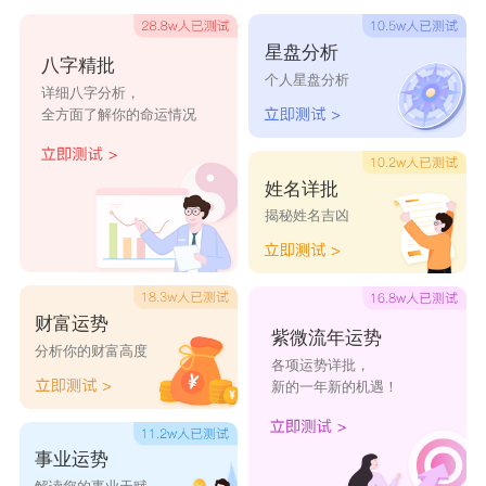
意着孩子善于处事，具有高情商和才华，不急躁。
2、“雅晴”
星盘分析
八字精批
个人星盘分析
“雅晴”此名寓意着孩子的优雅和娴静，以及通情达
详细八字分析，
全方面了解你的命运情况
理的为人之道。名字中的“雅”字形容女子的风度和
娴静的气质。将其加入名字中，增添了更深层的意
姓名详批
义和内涵。而“晴”字源自古代文献中的描述，形容
揭秘姓名吉凶
人的心胸高洁明朗，如晴朗的云和秋天的月亮，不
受尘埃的侵扰。
3、“珊慈”
财富运势
紫微流年运势
“珊”字取自古诗词，意味着非凡的相貌，超凡脱
分析你的财富高度
各项运势详批，
俗。此外“珊”还指代珊瑚，象征着珍贵和美丽。
新的一年新的机遇！
而“慈”字源自成语“心慈好善”，形容心地仁慈，乐
事业运势
于行善。此名字寓意着孩子的美丽大方，乐于助