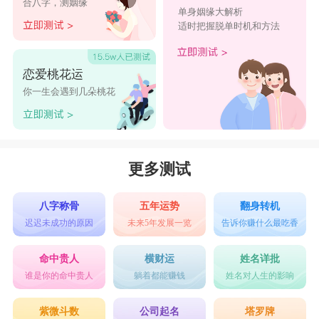
合八字，测姻缘
单身姻缘大解析
荡、品德高尚、一尘不染。两个字搭配在一起作为
适时把握脱单时机和方法
2024年属兔女孩名字最吉利，寓意女孩乐观积极，
充满希望，活泼开朗，纯洁善良。
恋爱桃花运
6、【星月】
你一生会遇到几朵桃花
星字五行属金，本义指夜晚天空中有光亮的小星
体，后也指单独的星体。古代所说的“星”，包括现
代所说的“恒星”“行星”“流星”“彗星”等等。取名的
更多测试
寓意是光明希望、美丽耀眼、能力杰出的意思;月
八字称骨
五年运势
翻身转机
字五行属木，本义月亮，月球，月份等，取名的寓
迟迟未成功的原因
未来5年发展一览
告诉你赚什么最吃香
意是贞洁、洁净、智慧、爱与美的象征之义。两个
命中贵人
横财运
姓名详批
字搭配在一起作为2024年属龙女孩名字，寓意女孩
谁是你的命中贵人
躺着都能赚钱
姓名对人生的影响
阳光开朗，乐观积极，纯洁美好。
紫微斗数
公司起名
塔罗牌
7、【妍瑾】