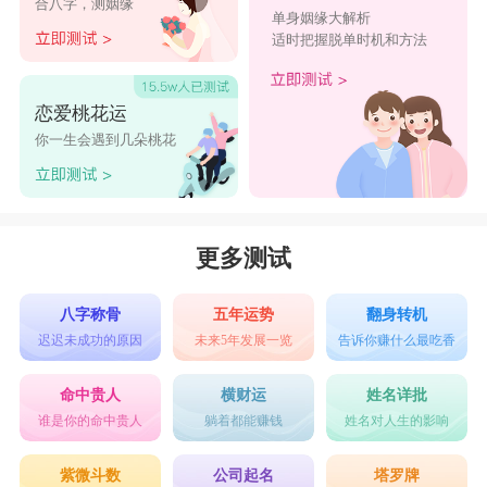
合八字，测姻缘
琳
单身姻缘大解析
适时把握脱单时机和方法
“琳”，读作“lín”，由斜玉旁和“林”字组成，
带“木”，五行属木，《说文解字》中有“琳，美玉
恋爱桃花运
也”的解释，所以，“琳”放在人名中可寓指高尚的
你一生会遇到几朵桃花
品格和高洁的品质，“琳”字，少见于人名，女孩名
字中加入“琳”字，不仅读来唯美昂扬，且带有新颖
性，寓意也很是美好，能够凸显女孩文雅可人的气
更多测试
质。
栩
八字称骨
五年运势
翻身转机
迟迟未成功的原因
未来5年发展一览
告诉你赚什么最吃香
“栩”读“xǔ”，五行属木，和“羽”字组成的左右结
构，源自成语“栩栩如生”，常用来形容生动传神的
命中贵人
横财运
姓名详批
谁是你的命中贵人
躺着都能赚钱
姓名对人生的影响
样子，也有一些古籍将“栩”字解释为“柔”，所
以，“栩”字加在女孩名字中，体现了女孩温婉、柔
紫微斗数
公司起名
塔罗牌