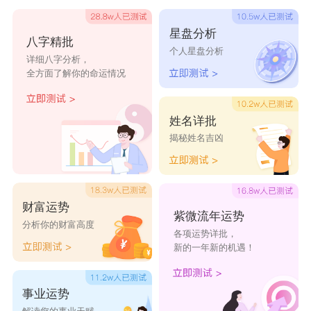
成的太阳或阳光，寓意着光明、光辉和乐观开朗的
星盘分析
八字精批
性格。
个人星盘分析
详细八字分析，
(梦泽)mèng、zé
全方面了解你的命运情况
梦的偏旁是木，上半部分有两个木字，一般用来表
示女孩子梦想远大，寄托着父母希望她梦想成真、
姓名详批
揭秘姓名吉凶
心想事成的愿望。
梦泽的音律是：第四声和第二声，属于读起来比较
爽朗的名字;泽字表示女孩懂得感恩，不忘初心，
财富运势
不忘报恩。
紫微流年运势
分析你的财富高度
各项运势详批，
(柏岚)bó、lán
新的一年新的机遇！
柏是左右结构，是典型的木字旁的字，一般用作男
孩名，在这里反其道而行之，寓意着女孩像男孩一
事业运势