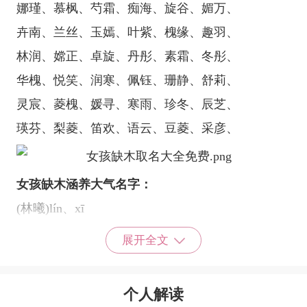
娜瑾、慕枫、芍霜、痴海、旋谷、媚万、
卉南、兰丝、玉嫣、叶紫、槐缘、趣羽、
林润、嫦正、卓旋、丹彤、素霜、冬彤、
华槐、悦笑、润寒、佩钰、珊静、舒莉、
灵宸、菱槐、媛寻、寒雨、珍冬、辰芝、
瑛芬、梨菱、笛欢、语云、豆菱、采彦、
女孩缺木涵养大气名字：
(林曦)lín、xī
林：双木为林，是木字旁的字，笔画简单，仅8
展开全文
画，表示女孩生命力旺盛，精神饱满，斗志昂扬，
也懂得团结他人。
个人解读
名字是一二声相结合，读音雅致好听;曦，多指造