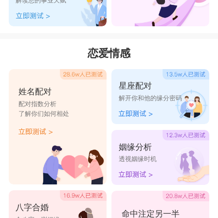
解读您的事业天赋
样高大挺拔，坚强不屈。
柏岚二字容易让人想到波澜不惊这个成语，形容女
孩处事不惊，有大家风范;音律都是阳平，给人的
恋爱情感
感觉很温柔、细腻、好听。
缺木如何起名：
星座配对
槿
姓名配对
解开你和他的缘分密码
“槿”取自古诗句“槿艳繁花满树红”，五行属
配对指数分析
了解你们如何相处
木，“槿”在这句诗中形容的木槿花，它的花语是温
柔的坚持，“槿”字，在一些诗文中，可以用来喻指
姻缘分析
女子的没骂，将“槿”字，放在女孩名字中，带木，
透视姻缘时机
能体现一种清新、文艺感，彰显了女孩的高贵典
雅，同时也很好的表达了家长对于女孩的诚挚祝
福。
八字合婚
命中注定另一半