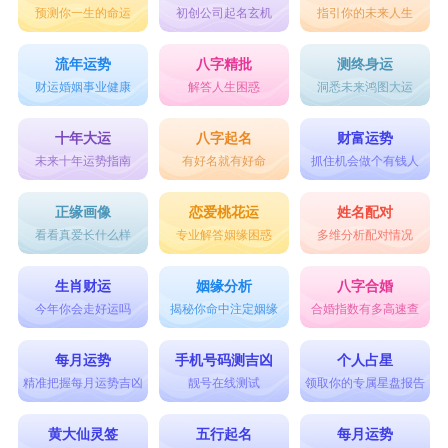
预测你一生的命运
初创公司起名玄机
指引你的未来人生
雅的性格特点;顺口悦耳，十分雅致。
柠
流年运势
八字精批
测终身运
“柠”，五行属木，常见于“柠檬”，放在人名中，能
财运婚姻事业健康
解答人生困惑
洞悉未来鸿图大运
够很好的传达出一种清新、唯美的感受;能很好的
十年大运
八字起名
财富运势
体现出一种新颖感和独特性。此字作为女孩的名
未来十年运势指南
有好名就有好命
抓住机会做个有钱人
字，婉转悦耳，识记简便，用作女孩名字，也凸显
正缘画像
恋爱桃花运
姓名配对
了女孩自然、清晰的气质，可寓意孩子清新可爱、
看看真爱长什么样
专业解答姻缘困惑
多维分析配对情况
甜美大方。
生肖财运
姻缘分析
八字合婚
杏
今年你会走好运吗
揭秘你命中注定姻缘
合婚指数有多高速查
拼音xìng，部首木，五行属性为木。本义指杏子，
每月运势
手机号码测吉凶
个人占星
是幸福、吉祥的象征。此字作为女孩起名用字，展
精准把握每月运势吉凶
靓号在线测试
领取你的专属星盘报告
现出女性阴柔气质特点，意指美丽、漂亮。寓意女
黄大仙灵签
五行起名
每月运势
孩可爱娇俏、幸福美满，十分好听。