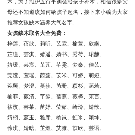
木，为了维护五行平衡会给孩子补木，相信很多父
母还不知道该如何给孩子起名，接下来小编为大家
推荐女孩缺木涵养大气名字。
女孩缺木取名大全免费：
梓莲、蓓歆、莉昕、苡霖、榆萱、欣娴、
芷瞳、芸淇、婧遥、婧书、秀荷、珺赫、
婧瑗、芸宸、芷芃、芊雯、梦秦、佳苡、
莞滢、萱瑶、茜蔓、苡米、可娇、萌娅、
菀颖、梦澄、蔓莎、芮珊、颖杉、菡若、
榆菲、薇清、芊淼、蓓燕、薇桦、茉言、
筱玟、芸莱、苗妤、莹茹、绮玲、婧歆、
婧栩、蕊玉、雅彦、榆岚、虹米、颖坤、
薇琪、婧晗、芷燃、艾雅、苡欣、芸语、