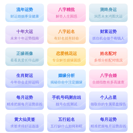
流年运势
八字精批
测终身运
财运婚姻事业健康
解答人生困惑
洞悉未来鸿图大运
十年大运
八字起名
财富运势
未来十年运势指南
有好名就有好命
抓住机会做个有钱人
正缘画像
恋爱桃花运
姓名配对
看看真爱长什么样
专业解答姻缘困惑
多维分析配对情况
生肖财运
姻缘分析
八字合婚
今年你会走好运吗
揭秘你命中注定姻缘
合婚指数有多高速查
每月运势
手机号码测吉凶
个人占星
精准把握每月运势吉凶
靓号在线测试
领取你的专属星盘报告
黄大仙灵签
五行起名
每月运势
求签求得好运连连
五行缺什么如何补旺
精准把握每月运势吉凶