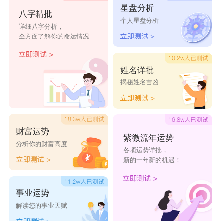
郑彩兮
郑嫣缇
郑彤菡
郑滢姗
郑熙萱
星盘分析
八字精批
个人星盘分析
郑娜曼
郑婉婧
郑晓滢
郑紫若
郑娜语
详细八字分析，
全方面了解你的命运情况
郑若淇
郑雨雪
郑雯宁
郑水莹
郑紫筱
姓名详批
郑晨萱
郑绿凝
郑睿彤
郑醉卉
郑宛妙
揭秘姓名吉凶
郑从蕾
郑寒松
郑初翠
郑沛白
郑春柏
财富运势
紫微流年运势
分析你的财富高度
各项运势详批，
新的一年新的机遇！
事业运势
解读您的事业天赋