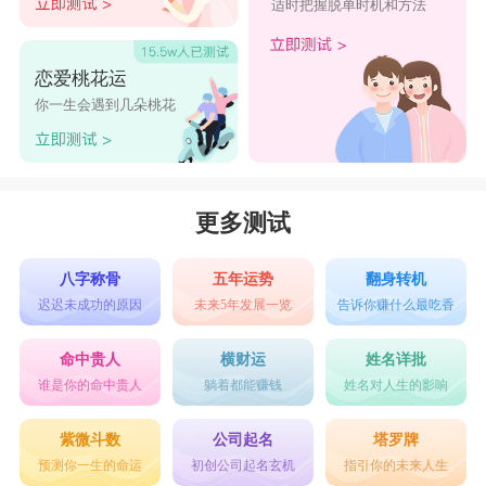
适时把握脱单时机和方法
恋爱桃花运
你一生会遇到几朵桃花
更多测试
八字称骨
五年运势
翻身转机
迟迟未成功的原因
未来5年发展一览
告诉你赚什么最吃香
命中贵人
横财运
姓名详批
谁是你的命中贵人
躺着都能赚钱
姓名对人生的影响
紫微斗数
公司起名
塔罗牌
预测你一生的命运
初创公司起名玄机
指引你的未来人生