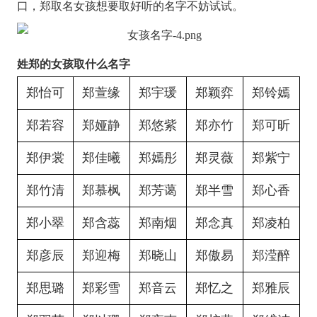
口，郑取名女孩想要取好听的名字不妨试试。
姓郑的女孩取什么名字
郑怡可
郑萱缘
郑宇瑗
郑颖弈
郑铃嫣
郑若容
郑娅静
郑悠紫
郑亦竹
郑可昕
郑伊裳
郑佳曦
郑嫣彤
郑灵薇
郑紫宁
郑竹清
郑慕枫
郑芳蔼
郑半雪
郑心香
郑小翠
郑含蕊
郑南烟
郑念真
郑凌柏
郑彦辰
郑迎梅
郑晓山
郑傲易
郑滢醉
郑思璐
郑彩雪
郑音云
郑忆之
郑雅辰