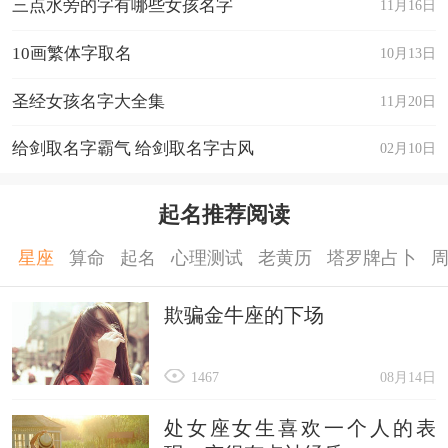
三点水旁的字有哪些女孩名字
11月16日
10画繁体字取名
10月13日
圣经女孩名字大全集
11月20日
给剑取名字霸气 给剑取名字古风
02月10日
起名推荐阅读
星座
算命
起名
心理测试
老黄历
塔罗牌占卜
欺骗金牛座的下场
1467
08月14日
处女座女生喜欢一个人的表