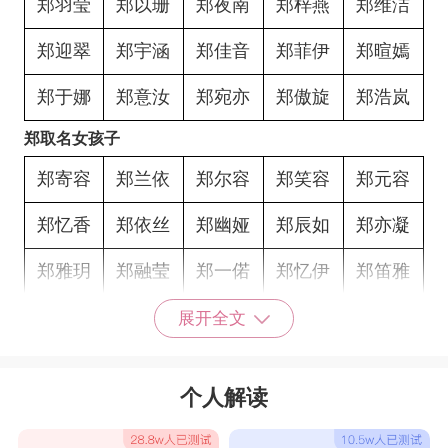
郑羽莹
郑以珊
郑夜南
郑梓燕
郑维洁
郑迎翠
郑宇涵
郑佳音
郑菲伊
郑暄嫣
郑于娜
郑意汝
郑宛亦
郑傲旋
郑浩岚
郑取名女孩子
郑寄容
郑兰依
郑尔容
郑笑容
郑元容
郑忆香
郑依丝
郑幽娅
郑辰如
郑亦凝
郑雅玥
郑融莹
郑一偌
郑忆伊
郑笛雅
郑妮诗
郑淇钰
郑语露
郑晓红
郑婕幂
展开全文
郑芷雨
郑婷玲
郑桐熙
郑妮淇
郑玫颖
个人解读
郑亦汐
郑梦可
郑雅妤
郑夏蓉
郑自英