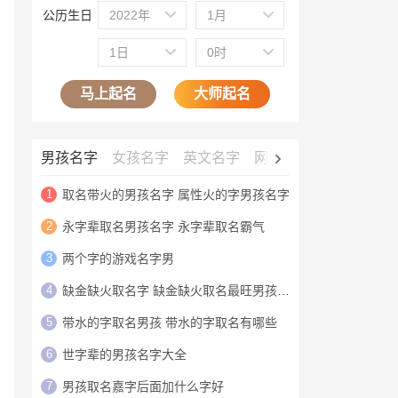
公历生日
2022年
1月
1日
0时
马上起名
大师起名
男孩名字
女孩名字
英文名字
网名大全
公司名字
1
取名带火的男孩名字 属性火的字男孩名字
2
永字辈取名男孩名字 永字辈取名霸气
3
两个字的游戏名字男
4
缺金缺火取名字 缺金缺火取名最旺男孩名字
5
带水的字取名男孩 带水的字取名有哪些
6
世字辈的男孩名字大全
7
男孩取名嘉字后面加什么字好