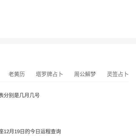
老黄历
塔罗牌占卜
周公解梦
灵签占卜
表分别是几月几号
12月19日的今日运程查询