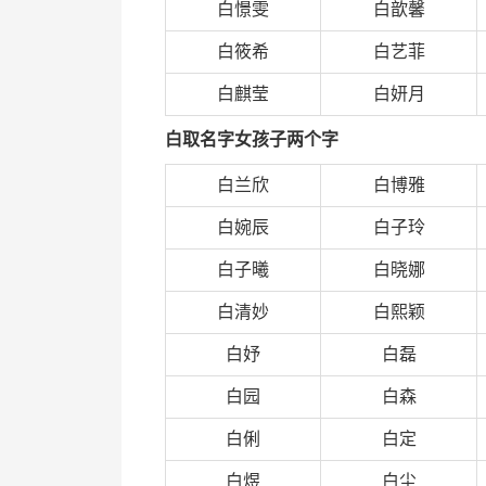
白憬雯
白歆馨
白筱希
白艺菲
白麒莹
白妍月
白取名字女孩子两个字
白兰欣
白博雅
白婉辰
白子玲
白子曦
白晓娜
白清妙
白熙颖
白妤
白磊
白园
白森
白俐
白定
白煜
白尘