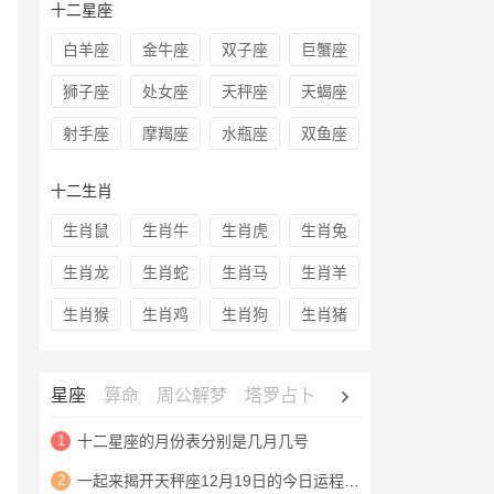
十二星座
白羊座
金牛座
双子座
巨蟹座
狮子座
处女座
天秤座
天蝎座
射手座
摩羯座
水瓶座
双鱼座
十二生肖
生肖鼠
生肖牛
生肖虎
生肖兔
生肖龙
生肖蛇
生肖马
生肖羊
生肖猴
生肖鸡
生肖狗
生肖猪
星座
算命
周公解梦
塔罗占卜
心理测试
老黄历
1
十二星座的月份表分别是几月几号
2
一起来揭开天秤座12月19日的今日运程查询