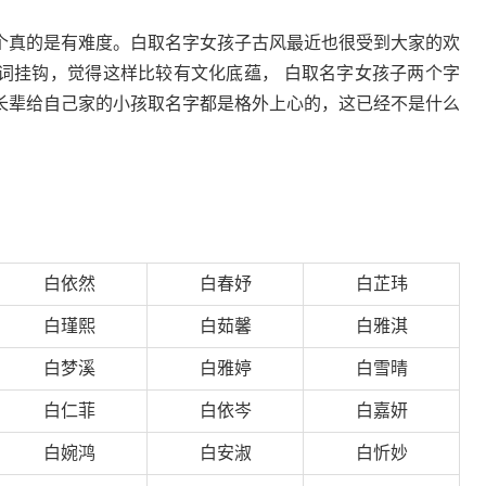
个真的是有难度。白取名字女孩子古风最近也很受到大家的欢
词挂钩，觉得这样比较有文化底蕴， 白取名字女孩子两个字
长辈给自己家的小孩取名字都是格外上心的，这已经不是什么
白依然
白春妤
白芷玮
白瑾熙
白茹馨
白雅淇
白梦溪
白雅婷
白雪晴
白仁菲
白依岑
白嘉妍
白婉鸿
白安淑
白忻妙