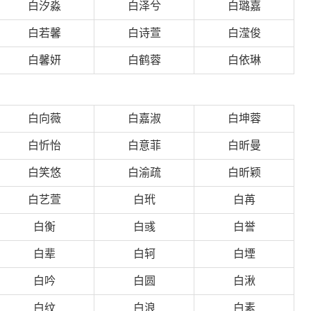
白汐淼
白泽兮
白璐嘉
白若馨
白诗萱
白滢俊
白馨妍
白鹤蓉
白依琳
白向薇
白嘉淑
白坤蓉
白忻怡
白意菲
白昕曼
白笑悠
白渝疏
白昕颖
白艺萱
白玳
白苒
白衡
白彧
白誉
白辈
白轲
白堙
白吟
白圆
白湫
白纹
白浪
白素