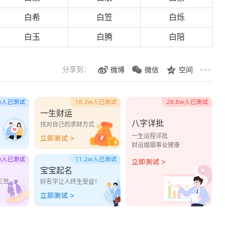
白希
白笠
白烁
白玉
白腾
白陪
分享到：
微博
微信
空间
一生财运
八字详批
？
找对自己的求财方式
一生运程详批
财运婚姻事业健康
宝宝起名
三世
好名字让人终生受益！