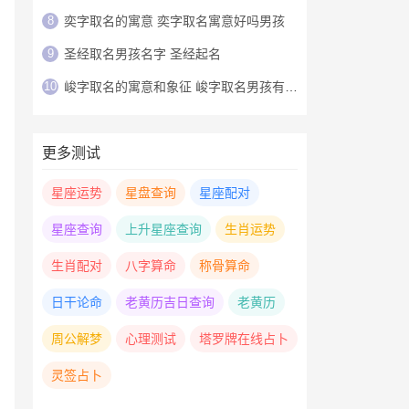
8
奕字取名的寓意 奕字取名寓意好吗男孩
9
圣经取名男孩名字 圣经起名
10
峻字取名的寓意和象征 峻字取名男孩有寓意
更多测试
星座运势
星盘查询
星座配对
星座查询
上升星座查询
生肖运势
生肖配对
八字算命
称骨算命
日干论命
老黄历吉日查询
老黄历
周公解梦
心理测试
塔罗牌在线占卜
灵签占卜