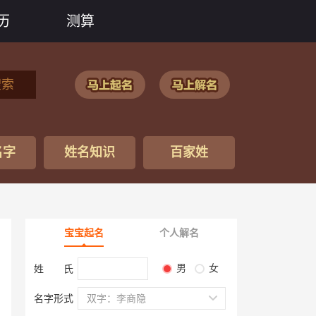
历
测算
搜索
名字
姓名知识
百家姓
宝宝起名
个人解名
男
女
姓 氏
名字形式
双字：李商隐