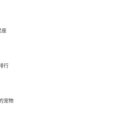
星座
排行
的宠物