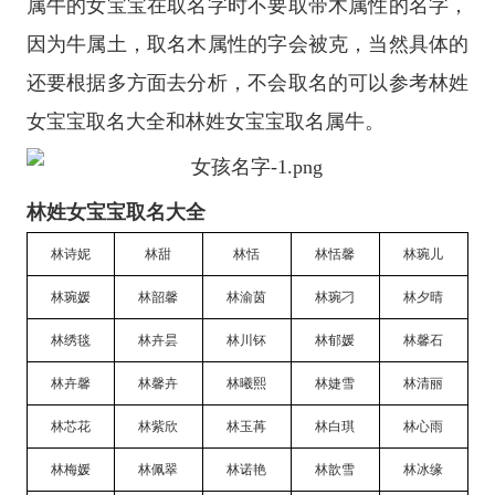
属牛的女宝宝在取名字时不要取带木属性的名字，
因为牛属土，取名木属性的字会被克，当然具体的
还要根据多方面去分析，不会取名的可以参考林姓
女宝宝取名大全和林姓女宝宝取名属牛。
林姓女宝宝取名大全
林诗妮
林甜
林恬
林恬馨
林琬儿
林琬媛
林韶馨
林渝茵
林琬刁
林夕晴
林绣毯
林卉昙
林川钚
林郁媛
林馨石
林卉馨
林馨卉
林曦熙
林婕雪
林清丽
林芯花
林紫欣
林玉苒
林白琪
林心雨
林梅媛
林佩翠
林诺艳
林歆雪
林冰缘