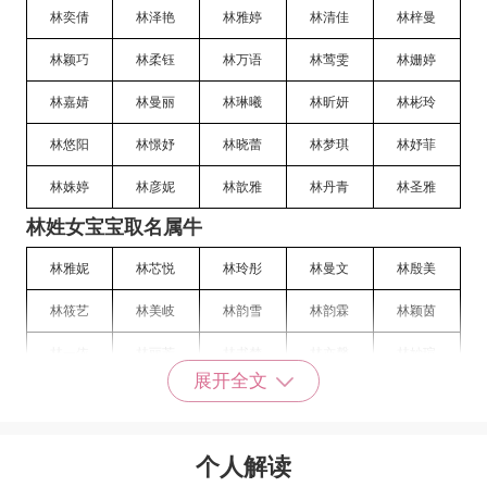
林奕倩
林泽艳
林雅婷
林清佳
林梓曼
林颖巧
林柔钰
林万语
林莺雯
林姗婷
林嘉婧
林曼丽
林琳曦
林昕妍
林彬玲
林悠阳
林憬妤
林晓蕾
林梦琪
林妤菲
林姝婷
林彦妮
林歆雅
林丹青
林圣雅
林姓女宝宝取名属牛
林雅妮
林芯悦
林玲彤
林曼文
林殷美
林筱艺
林美岐
林韵雪
林韵霖
林颖茵
林一依
林丽芳
林书梦
林亦馨
林妙瑄
展开全文
林妤彤
林妤蕾
林婉汝
林婉颖
林婧媛
林婷瑄
林彤沐
林灵冰
林瑗晴
林音芹
个人解读
林瑜玟
林凌仙
林书蕾
林音亭
林虞紫