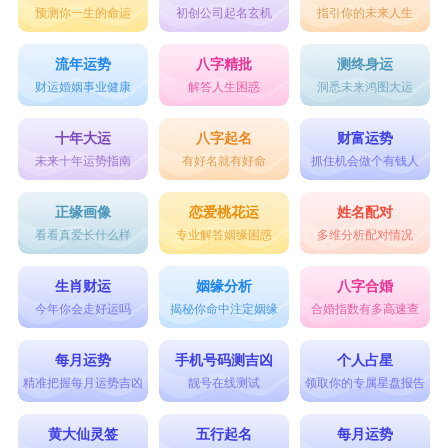
预测你一生的命运
初创公司起名玄机
指引你的未来人生
流年运势
八字精批
测终身运
财运婚姻事业健康
解答人生困惑
洞悉未来鸿图大运
十年大运
八字起名
财富运势
未来十年运势指南
有好名就有好命
抓住机会做个有钱人
正缘画像
恋爱桃花运
姓名配对
看看真爱长什么样
专业解答姻缘困惑
多维分析配对情况
生肖财运
姻缘分析
八字合婚
今年你会走好运吗
揭秘你命中注定姻缘
合婚指数有多高速查
每月运势
手机号码测吉凶
个人占星
精准把握每月运势吉凶
靓号在线测试
领取你的专属星盘报告
黄大仙灵签
五行起名
每月运势