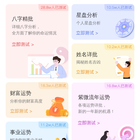
林瑛嫣
林慧薇
林春如
林静可
林菲娅
星盘分析
八字精批
个人星盘分析
林辰初
林蓝以
林如烟
林紫露
林琦可
详细八字分析，
全方面了解你的命运情况
林楠宛
林桑菱
林沐慧
林问淑
林盈芳
林淑萱
林姿辰
林茁
林晓庆
林美香
姓名详批
林楚岚
林子茵
林宛炖
林易珊
林芝晨
揭秘姓名吉凶
林慧宇
林慧宇
林佳佳
林云檀
林兰
财富运势
紫微流年运势
分析你的财富高度
各项运势详批，
新的一年新的机遇！
事业运势