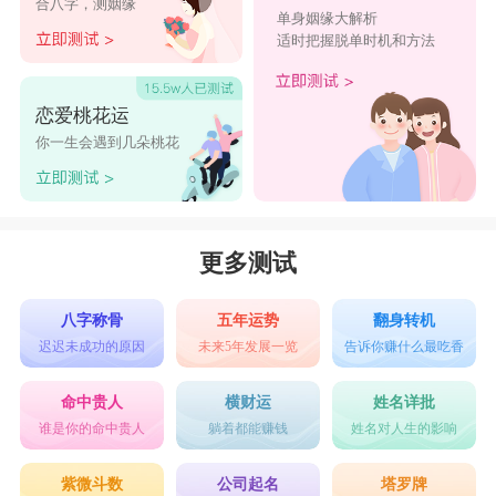
合八字，测姻缘
单身姻缘大解析
适时把握脱单时机和方法
恋爱桃花运
你一生会遇到几朵桃花
更多测试
八字称骨
五年运势
翻身转机
迟迟未成功的原因
未来5年发展一览
告诉你赚什么最吃香
命中贵人
横财运
姓名详批
谁是你的命中贵人
躺着都能赚钱
姓名对人生的影响
紫微斗数
公司起名
塔罗牌