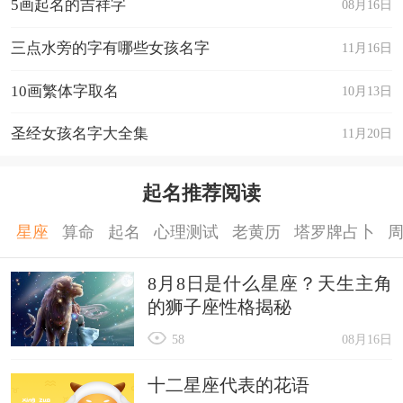
5画起名的吉祥字
08月16日
三点水旁的字有哪些女孩名字
11月16日
10画繁体字取名
10月13日
圣经女孩名字大全集
11月20日
起名推荐阅读
星座
算命
起名
心理测试
老黄历
塔罗牌占卜
8月8日是什么星座？天生主角
的狮子座性格揭秘
58
08月16日
十二星座代表的花语