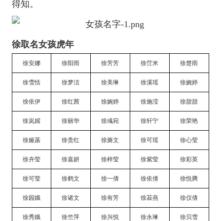
得知。
徐取名女孩虎年
徐安娜
徐阳雨
徐芳芳
徐茳米
徐楚雨
徐雪恬
徐梦洁
徐美琳
徐溪瑶
徐婉婷
徐依伊
徐红茜
徐婉婷
徐施滢
徐甜甜
徐岚媱
徐丽华
徐彧宛
徐轩宁
徐荣艳
徐娅菡
徐贵红
徐旖文
徐可瑶
徐心莹
徐卉莹
徐嘉妍
徐梓莹
徐紫莹
徐彩英
徐可莹
徐鹤文
徐一倩
徐依倩
徐悦腾
徐园娥
徐诸文
徐有芳
徐菽燕
徐仪倩
徐秀娥
徐竺萍
徐兴悦
徐永琳
徐贝雪