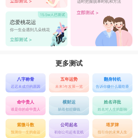
适时把握脱单时机和方法
恋爱桃花运
你一生会遇到几朵桃花
更多测试
八字称骨
五年运势
翻身转机
迟迟未成功的原因
未来5年发展一览
告诉你赚什么最吃香
命中贵人
横财运
姓名详批
谁是你的命中贵人
躺着都能赚钱
姓名对人生的影响
紫微斗数
公司起名
塔罗牌
预测你一生的命运
初创公司起名玄机
指引你的未来人生