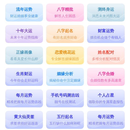
流年运势
八字精批
测终身运
财运婚姻事业健康
解答人生困惑
洞悉未来鸿图大运
十年大运
八字起名
财富运势
未来十年运势指南
有好名就有好命
抓住机会做个有钱人
正缘画像
恋爱桃花运
姓名配对
看看真爱长什么样
专业解答姻缘困惑
多维分析配对情况
生肖财运
姻缘分析
八字合婚
今年你会走好运吗
揭秘你命中注定姻缘
合婚指数有多高速查
每月运势
手机号码测吉凶
个人占星
精准把握每月运势吉凶
靓号在线测试
领取你的专属星盘报告
黄大仙灵签
五行起名
每月运势
求签求得好运连连
五行缺什么如何补旺
精准把握每月运势吉凶