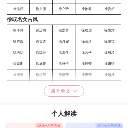
徐冰妍
徐文丽
徐立玲
徐怡欣
徐哓妍
徐取名女古风
徐玲慧
徐迁橘
徐之菁
徐玟珑
徐憬熠
徐梓媛
徐贡柔
徐丹妮
徐彦瑛
徐佩芸
徐语恬
徐苾云
徐海萍
徐宫子
徐思滢
徐紫彤
徐施箐
徐梓伊
徐钰莹
徐妍绮
徐沅莹
徐妮莹
徐清莹
徐青莹
徐婧妤
徐琳萱
徐沁莹
徐熙怡
徐洁琳
徐启霞
展开全文
徐笃英
徐扬颖
徐杨颖
徐琳莹
徐睛茹
徐燕子
徐曼玉
徐旖茹
徐旖燕
徐熙茹
个人解读
徐熙婧
徐旭艳
徐作琴
徐常娥
徐杨茹