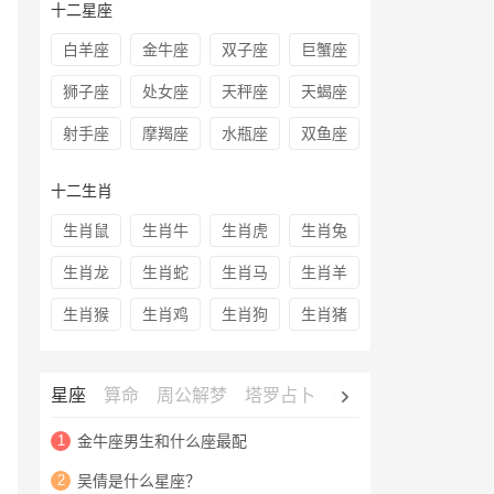
十二星座
白羊座
金牛座
双子座
巨蟹座
狮子座
处女座
天秤座
天蝎座
射手座
摩羯座
水瓶座
双鱼座
十二生肖
生肖鼠
生肖牛
生肖虎
生肖兔
生肖龙
生肖蛇
生肖马
生肖羊
生肖猴
生肖鸡
生肖狗
生肖猪
星座
算命
周公解梦
塔罗占卜
心理测试
老黄历
1
金牛座男生和什么座最配
2
吴倩是什么星座？