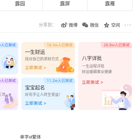
露园
露屏
露雁
分享到：
微博
微信
空间
一生财运
八字详批
？
找对自己的求财方式
一生运程详批
财运婚姻事业健康
宝宝起名
三世
好名字让人终生受益！
单字id繁体