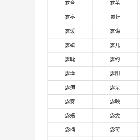
露含
露苇
露亭
露妲
露煖
露诲
露嬉
露儿
露眈
露约
露瑾
露阳
露痴
露栗
露雾
露映
露嫱
露雯
露楠
露莓