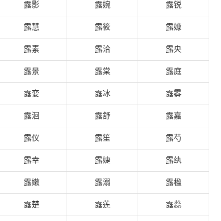
露影
露婉
露锐
露慧
露筱
露嫝
露素
露洽
露央
露景
露棠
露庭
露娈
露冰
露雾
露洄
露舒
露嘉
露仪
露笙
露芍
露幸
露婕
露纨
露嫩
露溺
露楹
露楚
露莲
露蕊