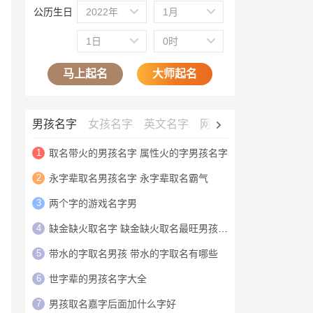
公历生日
2022年
1月
1日
0时
马上起名
大师起名
男孩名字
女孩名字
英文名字
网名大全
公司名字
1
取名带火的男孩名字 属性火的字男孩名字
2
永字辈取名男孩名字 永字辈取名霸气
3
两个字的游戏名字男
4
缺金缺火取名字 缺金缺火取名最旺男孩名字
5
带水的字取名男孩 带水的字取名有哪些
6
世字辈的男孩名字大全
7
男孩取名嘉字后面加什么字好