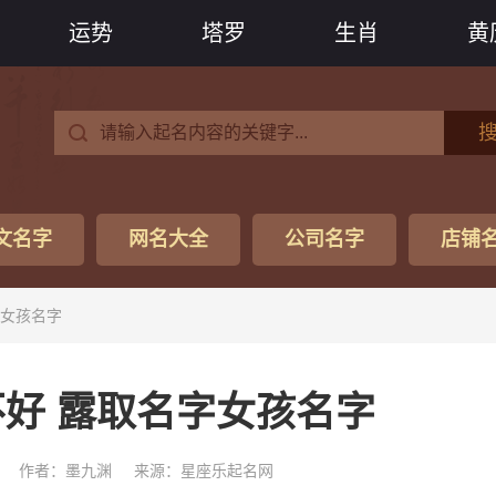
运势
塔罗
生肖
黄
文名字
网名大全
公司名字
店铺
字女孩名字
好 露取名字女孩名字
作者：墨九渊
来源：星座乐起名网