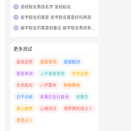
8
圣经取名男孩名字 圣经起名
9
奕字取名的寓意 奕字取名寓意好吗男孩
10
峻字取名的寓意和象征 峻字取名男孩有寓意
更多测试
星座运势
星盘查询
星座配对
星座查询
上升星座查询
生肖运势
生肖配对
八字算命
称骨算命
日干论命
老黄历吉日查询
老黄历
周公解梦
心理测试
塔罗牌在线占卜
灵签占卜