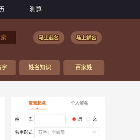
历
测算
搜索
名字
姓名知识
百家姓
宝宝起名
个人解名
男
女
姓 氏
名字形式
双字：李商隐