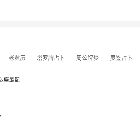
老黄历
塔罗牌占卜
周公解梦
灵签占卜
么座最配
？