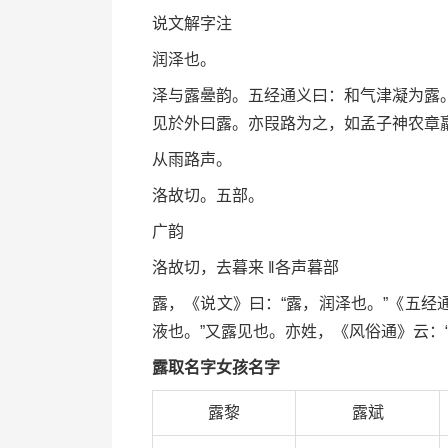
说文解字注
润泽也。
泽与露㬪韵。五经通义曰：和气津凝为露
见於外曰露。亦叚路为之，如孟子神农章
从雨路声。
洛故切。五部。
广韵
洛故切，去暮来 ‖各声暮部
露，《说文》曰：“露，润泽也。”《五经
液也。”又露见也。亦姓，《风俗通》云：
露取名字女孩名字
露黎
露斌