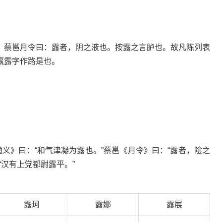
。蔡邕月令曰：露者，阴之液也。按露之言胪也。故凡陈列表
羸露字作路是也。
通义》曰：“和气津凝为露也。”蔡邕《月令》曰：“露者，隂之
“汉有上党都尉露平。”
露珂
露娜
露展