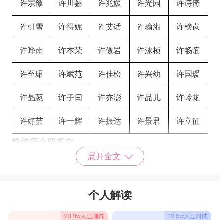
许宗豫
许川骊
许兆媛
许光园
许诗倚
许引雪
许得妮
许艾话
许瑜湘
许榜岚
许晔南
许本荣
许傲岩
许泳桢
许畅谊
许至珺
许斌范
许佳松
许兴幼
许国瑷
许晶葱
许子闰
许亦澎
许品儿
许岭龙
许好芸
许一辉
许振达
许景君
许立征
姓许怎么取名女
展开全文
许姬婕
许珏钏
许琭雨
许芯祎
许诗曼
许月琼
许琬戆
许月优
许友霞
许俪馨
个人解读
许馨蕴
许芩雀
许莠苹
许芸瀚
许芬藐