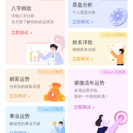
星盘分析
许湄欣
许砾蕴
许巧敏
许箐珏
许芙腾
八字精批
个人星盘分析
详细八字分析，
全方面了解你的命运情况
许莉苹
许秀安
许兆莎
许煜芳
许皆怡
许盟婕
许沫菲
许丛祎
许茗慧
许兰添
姓名详批
揭秘姓名吉凶
许元娅
许佩沂
许越斌
许漫雾
许抒秀
许雯怡
许雪琳
许钟莹
许金莹
许加莹
财富运势
许瑗文
许艳艳
许浏文
许好悦
许米悦
紫微流年运势
分析你的财富高度
各项运势详批，
许关萍
许秀潼
许戟娜
许凤英
许成梅
新的一年新的机遇！
许全红
许洪霞
许琳宣
许良文
许枰文
事业运势
解读您的事业天赋