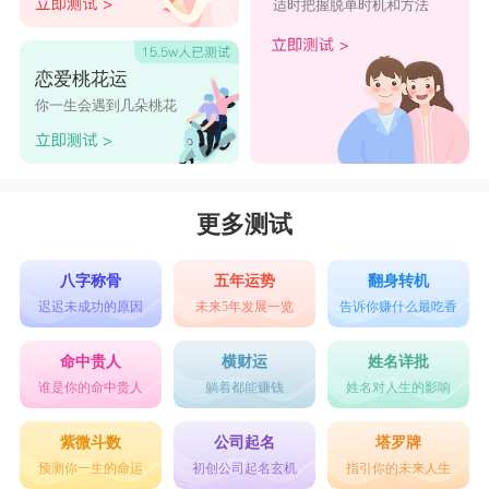
适时把握脱单时机和方法
恋爱桃花运
你一生会遇到几朵桃花
更多测试
八字称骨
五年运势
翻身转机
迟迟未成功的原因
未来5年发展一览
告诉你赚什么最吃香
命中贵人
横财运
姓名详批
谁是你的命中贵人
躺着都能赚钱
姓名对人生的影响
紫微斗数
公司起名
塔罗牌
预测你一生的命运
初创公司起名玄机
指引你的未来人生