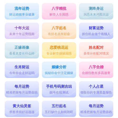
流年运势
八字精批
测终身运
财运婚姻事业健康
解答人生困惑
洞悉未来鸿图大运
十年大运
八字起名
财富运势
未来十年运势指南
有好名就有好命
抓住机会做个有钱人
正缘画像
恋爱桃花运
姓名配对
看看真爱长什么样
专业解答姻缘困惑
多维分析配对情况
生肖财运
姻缘分析
八字合婚
今年你会走好运吗
揭秘你命中注定姻缘
合婚指数有多高速查
每月运势
手机号码测吉凶
个人占星
精准把握每月运势吉凶
靓号在线测试
领取你的专属星盘报告
黄大仙灵签
五行起名
每月运势
求签求得好运连连
五行缺什么如何补旺
精准把握每月运势吉凶