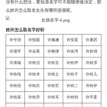
没有什么想法，要知道名字可不能随便做决定，那
么姓许怎么取名女生有哪些选项呢。
姓许怎么取名字好听
许兮润
许悦菀
许佩澜
许安昊
许康厉
许潺芊
许丛苒
许榕律
许依湾
许舒俏
许涛瑞
许铃洁
许铃言
许铃声
许铃淳
许铃纯
许铃术
许铃之
许铃子
许铃儿
许铃信
许铃庄
许铃艺
许铃二
许铃伊
许铃诺
许铃乔
许铃耳
许铃铛
许芊柔