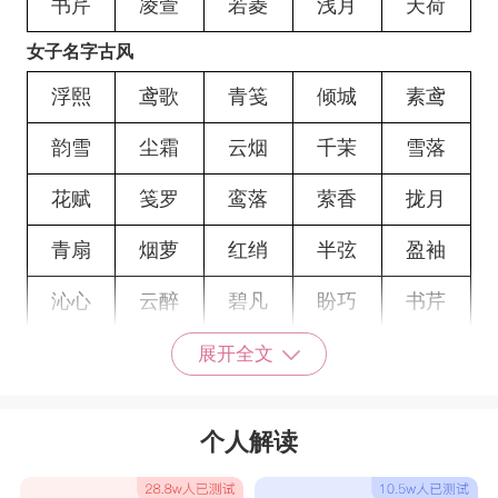
书芹
凌萱
若菱
浅月
天荷
女子名字古风
浮熙
鸢歌
青笺
倾城
素鸢
韵雪
尘霜
云烟
千茉
雪落
花赋
笺罗
鸾落
萦香
拢月
青扇
烟萝
红绡
半弦
盈袖
沁心
云醉
碧凡
盼巧
书芹
凌萱
若菱
浅月
星茗
夏桐
展开全文
羽蔷
白洛
雨棠
南笙
锦婳
个人解读
童汐
曦云
沫楹
灵珑
落凝