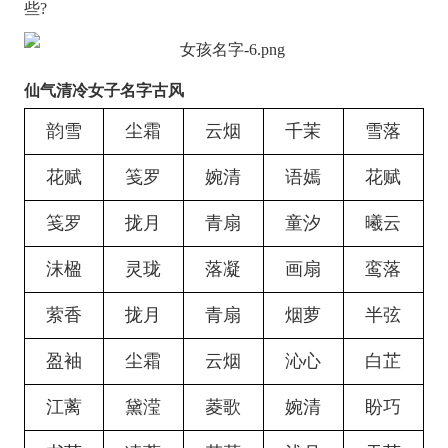
些?
仙气清冷女子名字古风
韵雪
尘霜
云烟
千茉
雪落
花赋
笺罗
婉清
语嫣
花赋
笺罗
拢月
青扇
童汐
曦云
沫楹
灵珑
落凝
画扇
鸾落
萦香
拢月
青扇
烟萝
半弦
盈袖
尘霜
云烟
沁心
白芷
江蓠
黛滢
菱歌
婉清
盼巧