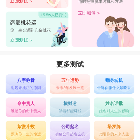
适时把握脱单时机和方法
恋爱桃花运
你一生会遇到几朵桃花
更多测试
八字称骨
五年运势
翻身转机
迟迟未成功的原因
未来5年发展一览
告诉你赚什么最吃香
命中贵人
横财运
姓名详批
谁是你的命中贵人
躺着都能赚钱
姓名对人生的影响
紫微斗数
公司起名
塔罗牌
预测你一生的命运
初创公司起名玄机
指引你的未来人生