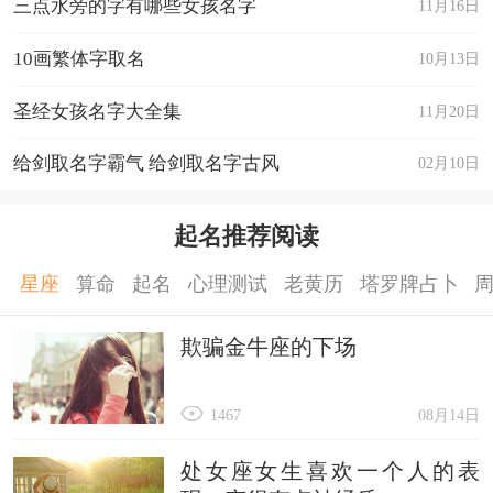
三点水旁的字有哪些女孩名字
11月16日
10画繁体字取名
10月13日
圣经女孩名字大全集
11月20日
给剑取名字霸气 给剑取名字古风
02月10日
起名推荐阅读
星座
算命
起名
心理测试
老黄历
塔罗牌占卜
欺骗金牛座的下场
1467
08月14日
处女座女生喜欢一个人的表