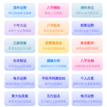
流年运势
八字精批
测终身运
财运婚姻事业健康
解答人生困惑
洞悉未来鸿图大运
十年大运
八字起名
财富运势
未来十年运势指南
有好名就有好命
抓住机会做个有钱人
正缘画像
恋爱桃花运
姓名配对
看看真爱长什么样
专业解答姻缘困惑
多维分析配对情况
生肖财运
姻缘分析
八字合婚
今年你会走好运吗
揭秘你命中注定姻缘
合婚指数有多高速查
每月运势
手机号码测吉凶
个人占星
精准把握每月运势吉凶
靓号在线测试
领取你的专属星盘报告
黄大仙灵签
五行起名
每月运势
求签求得好运连连
五行缺什么如何补旺
精准把握每月运势吉凶