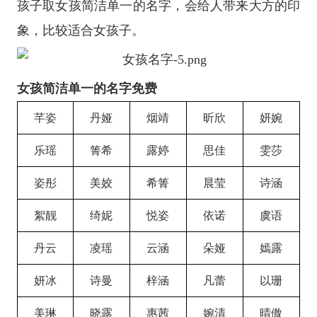
孩子取女孩简洁单一的名字，会给人带来大方的印
象，比较适合女孩子。
女孩简洁单一的名字免费
芊姿
丹娅
烟靖
昕欣
妍婉
乐瑶
箐希
露婷
思佳
雯莎
姿彤
美姣
希箐
晨莹
诗涵
絮靓
绮妮
悦姿
依诺
虞语
丹云
凌瑶
云涵
朵娅
嫣露
妍冰
诗曼
梓涵
凡蕾
以珊
美琳
晓露
惠茜
婉清
晴傲