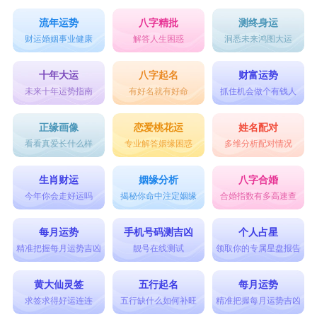
流年运势
八字精批
测终身运
财运婚姻事业健康
解答人生困惑
洞悉未来鸿图大运
十年大运
八字起名
财富运势
未来十年运势指南
有好名就有好命
抓住机会做个有钱人
正缘画像
恋爱桃花运
姓名配对
看看真爱长什么样
专业解答姻缘困惑
多维分析配对情况
生肖财运
姻缘分析
八字合婚
今年你会走好运吗
揭秘你命中注定姻缘
合婚指数有多高速查
每月运势
手机号码测吉凶
个人占星
精准把握每月运势吉凶
靓号在线测试
领取你的专属星盘报告
黄大仙灵签
五行起名
每月运势
求签求得好运连连
五行缺什么如何补旺
精准把握每月运势吉凶