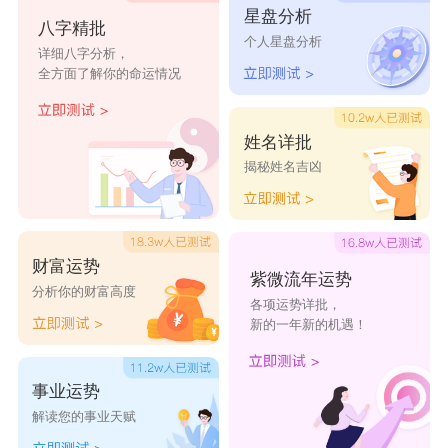
星盘分析
八字精批
个人星盘分析
初南
静雅
梦禾
晴雪
雯丹
详细八字分析，
全方面了解你的命运情况
丽影
芩向
宛珊
思新
奕云
暄娅
玲雅
昕雨
思洪
菊如
姓名详批
揭秘姓名吉凶
财富运势
紫微流年运势
分析你的财富高度
各项运势详批，
新的一年新的机遇！
事业运势
解读您的事业天赋