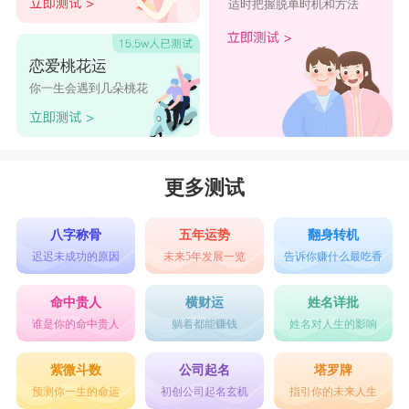
适时把握脱单时机和方法
恋爱桃花运
你一生会遇到几朵桃花
更多测试
八字称骨
五年运势
翻身转机
迟迟未成功的原因
未来5年发展一览
告诉你赚什么最吃香
命中贵人
横财运
姓名详批
谁是你的命中贵人
躺着都能赚钱
姓名对人生的影响
紫微斗数
公司起名
塔罗牌
预测你一生的命运
初创公司起名玄机
指引你的未来人生