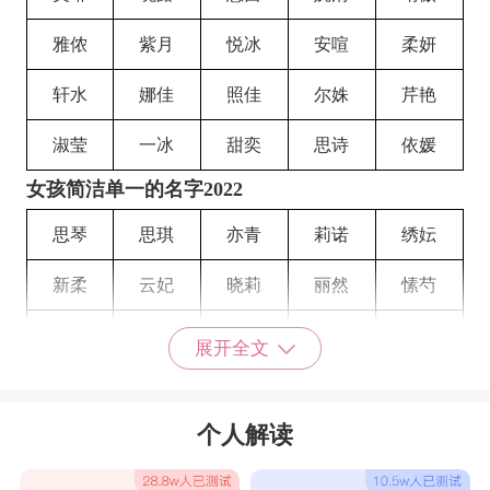
雅侬
紫月
悦冰
安喧
柔妍
轩水
娜佳
照佳
尔姝
芹艳
淑莹
一冰
甜奕
思诗
依媛
女孩简洁单一的名字2022
思琴
思琪
亦青
莉诺
绣妘
新柔
云妃
晓莉
丽然
愫芍
琦亚
诗蕊
琳钰
贞君
孝蕊
展开全文
清妍
淑媛
智妍
含绿
歆琼
个人解读
妍颖
琼诗
甯佳
晴然
树静
娜娜
雅蕊
茹卓
嘉茹
文曼