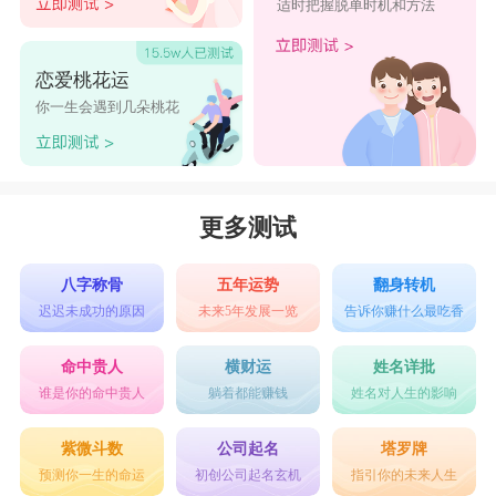
适时把握脱单时机和方法
恋爱桃花运
你一生会遇到几朵桃花
更多测试
八字称骨
五年运势
翻身转机
迟迟未成功的原因
未来5年发展一览
告诉你赚什么最吃香
命中贵人
横财运
姓名详批
谁是你的命中贵人
躺着都能赚钱
姓名对人生的影响
紫微斗数
公司起名
塔罗牌
预测你一生的命运
初创公司起名玄机
指引你的未来人生