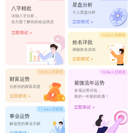
星盘分析
淑茜
琼觅
曼和
俏钦
枫向
八字精批
个人星盘分析
详细八字分析，
丹烟
采柳
觅儿
涵易
羽菏
全方面了解你的命运情况
芳红
尔雪
沛岚
云灵
茜菲
姓名详批
揭秘姓名吉凶
财富运势
紫微流年运势
分析你的财富高度
各项运势详批，
新的一年新的机遇！
事业运势
解读您的事业天赋