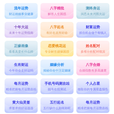
流年运势
八字精批
测终身运
财运婚姻事业健康
解答人生困惑
洞悉未来鸿图大运
十年大运
八字起名
财富运势
未来十年运势指南
有好名就有好命
抓住机会做个有钱人
正缘画像
恋爱桃花运
姓名配对
看看真爱长什么样
专业解答姻缘困惑
多维分析配对情况
生肖财运
姻缘分析
八字合婚
今年你会走好运吗
揭秘你命中注定姻缘
合婚指数有多高速查
每月运势
手机号码测吉凶
个人占星
精准把握每月运势吉凶
靓号在线测试
领取你的专属星盘报告
黄大仙灵签
五行起名
每月运势
求签求得好运连连
五行缺什么如何补旺
精准把握每月运势吉凶