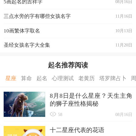
5画起名的吉祥字
08月16日
三点水旁的字有哪些女孩名字
11月16日
10画繁体字取名
10月13日
圣经女孩名字大全集
11月20日
起名推荐阅读
星座
算命
起名
心理测试
老黄历
塔罗牌占卜
8月8日是什么星座？天生主角
的狮子座性格揭秘
58
08月16日
十二星座代表的花语