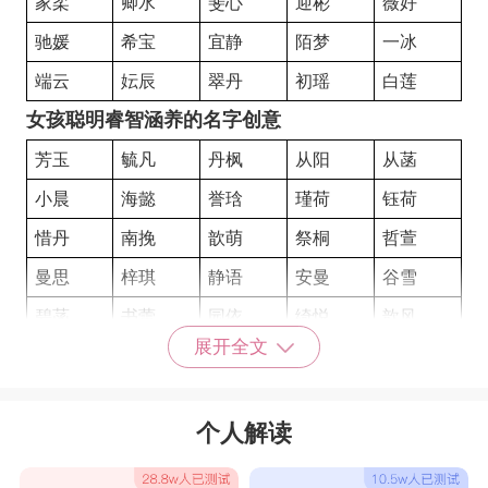
家柔
卿水
斐心
迎彬
薇好
驰媛
希宝
宜静
陌梦
一冰
端云
妘辰
翠丹
初瑶
白莲
女孩聪明睿智涵养的名字创意
芳玉
毓凡
丹枫
从阳
从菡
小晨
海懿
誉琀
瑾荷
钰荷
惜丹
南挽
歆萌
祭桐
哲萱
曼思
梓琪
静语
安曼
谷雪
碧菡
书蕾
园依
绮悦
歆风
展开全文
青亦
冬芙
代雁
如容
舒楚
含逸
雨晗
尔寒
友忝
芳时
个人解读
亦兰
雅柏
夏菡
笑柏
漫旋
艺敏
知妍
昕然
琼桂
旭清