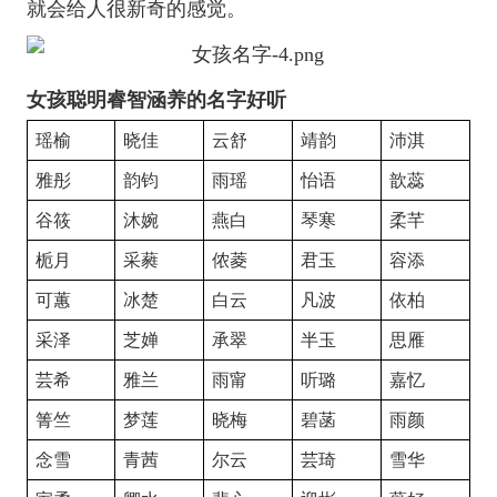
就会给人很新奇的感觉。
女孩聪明睿智涵养的名字好听
瑶榆
晓佳
云舒
靖韵
沛淇
雅彤
韵钧
雨瑶
怡语
歆蕊
谷筱
沐婉
燕白
琴寒
柔芊
栀月
采蕤
侬菱
君玉
容添
可蕙
冰楚
白云
凡波
依柏
采泽
芝婵
承翠
半玉
思雁
芸希
雅兰
雨甯
听璐
嘉忆
箐竺
梦莲
晓梅
碧菡
雨颜
念雪
青茜
尔云
芸琦
雪华