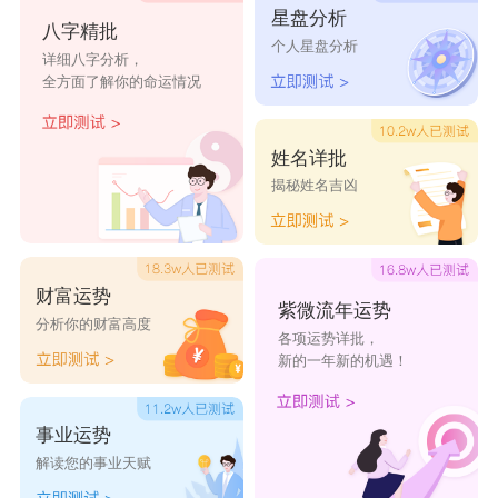
星盘分析
八字精批
奶味小仙女
明月心
乖一点就爱
梦境贩卖官
个人星盘分析
详细八字分析，
你
全方面了解你的命运情况
止于娇喘
钟情几人
偶尔善良
软的没边
姓名详批
揭秘姓名吉凶
耳根太软
仙女本仙爱
纯属意外
独角兽妹妹
你
人间荒糖
想要一点点
甜的很正经
余生情诗
财富运势
紫微流年运势
甜
分析你的财富高度
各项运势详批，
新的一年新的机遇！
被窝探险家
爱吃糖的小
云朵有点甜
一丢丢可爱
盆友
事业运势
解读您的事业天赋
三岁铭
舔奶盖的小
只做你的唯
牛奶煮萝莉