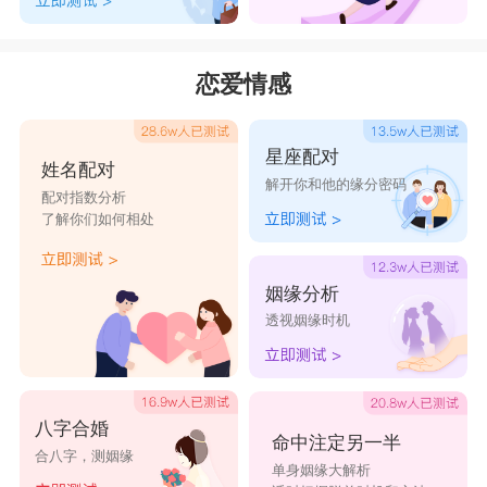
仙女
一
好感都给你
喵粉物语
吧唧你一口
幼稚园杠精
恋爱情感
以爱为名
ぺ盛夏阑珊
深拥我月夜
吃心爱长大
星座配对
ぺ
兔
♥
姓名配对
解开你和他的缘分密码
配对指数分析
放肆的依赖
秋風落葉情
时光若水
租你一顆心
了解你们如何相处
蘸点软妹酱
踩了牛奶的
温顺戏命师
绾起梨花月
姻缘分析
猫
透视姻缘时机
长安一夜尽
找到快乐啦
牛奶煮萝莉
几味少女
落花
八字合婚
命中注定另一半
合八字，测姻缘
单身姻缘大解析