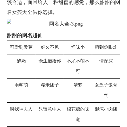
较合适，而且给人一种甜蜜的感觉，那么甜甜的网
名女孩大全供你选择。
甜甜的网名超仙
可爱到发芽
好久不见
怪味小
萌到你眼炸
醉奶
余生借给你
不呆不萌不
情深深
可
雨萌萌
糯米团子
清梦
女汉子傲骨
气
叫我坤夫人
只留意中人
棉花糖的味
混沌小肉团
道