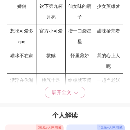
娇俏
饮下第九杯
仙女味的萌
少女英雄梦
月亮
子
想吃可爱多
官方小可爱
攒一口袋星
甜味拾荒者
星
quq
猫咪不在家
救赎
怀里藏娇
我的心上人
呢
漂浮在你嘴
桃气十足
给糖就不闹
一起当老妖
边
怪
展开全文
拥你共渡忘
童话粉碎机
三分爱意
沵那麽决绝
个人解读
川
づ
甜甜的网名女