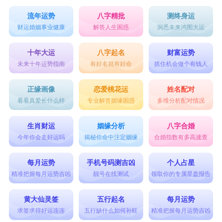
流年运势
八字精批
测终身运
财运婚姻事业健康
解答人生困惑
洞悉未来鸿图大运
十年大运
八字起名
财富运势
未来十年运势指南
有好名就有好命
抓住机会做个有钱人
正缘画像
恋爱桃花运
姓名配对
看看真爱长什么样
专业解答姻缘困惑
多维分析配对情况
生肖财运
姻缘分析
八字合婚
今年你会走好运吗
揭秘你命中注定姻缘
合婚指数有多高速查
每月运势
手机号码测吉凶
个人占星
精准把握每月运势吉凶
靓号在线测试
领取你的专属星盘报告
黄大仙灵签
五行起名
每月运势
求签求得好运连连
五行缺什么如何补旺
精准把握每月运势吉凶