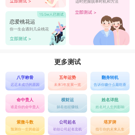
适时把握脱单时机和方法
恋爱桃花运
你一生会遇到几朵桃花
更多测试
八字称骨
五年运势
翻身转机
迟迟未成功的原因
未来5年发展一览
告诉你赚什么最吃香
命中贵人
横财运
姓名详批
谁是你的命中贵人
躺着都能赚钱
姓名对人生的影响
紫微斗数
公司起名
塔罗牌
预测你一生的命运
初创公司起名玄机
指引你的未来人生