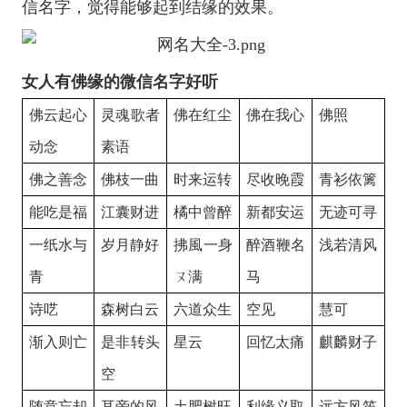
信名字，觉得能够起到结缘的效果。
女人有佛缘的微信名字好听
佛云起心
灵魂歌者
佛在红尘
佛在我心
佛照
动念
素语
佛之善念
佛枝一曲
时来运转
尽收晚霞
青衫依篱
能吃是福
江囊财进
橘中曾醉
新都安运
无迹可寻
一纸水与
岁月静好
拂風一身
醉酒鞭名
浅若清风
青
ㄡ满
马
诗呓
森树白云
六道众生
空见
慧可
渐入则亡
是非转头
星云
回忆太痛
麒麟财子
空
随意忘却
耳旁的风
土肥树旺
利缘义取
远方风笛