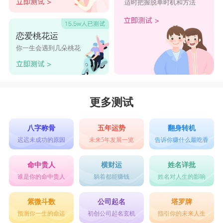
适时把握脱单时机和方法
恋爱桃花运
你一生会遇到几朵桃花
更多测试
八字称骨
五年运势
翻身转机
迟迟未成功的原因
未来5年发展一览
告诉你赚什么最吃香
命中贵人
横财运
姓名详批
谁是你的命中贵人
躺着都能赚钱
姓名对人生的影响
紫微斗数
公司起名
塔罗牌
预测你一生的命运
初创公司起名玄机
指引你的未来人生