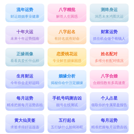
流年运势
八字精批
测终身运
财运婚姻事业健康
解答人生困惑
洞悉未来鸿图大运
十年大运
八字起名
财富运势
未来十年运势指南
有好名就有好命
抓住机会做个有钱人
正缘画像
恋爱桃花运
姓名配对
看看真爱长什么样
专业解答姻缘困惑
多维分析配对情况
生肖财运
姻缘分析
八字合婚
今年你会走好运吗
揭秘你命中注定姻缘
合婚指数有多高速查
每月运势
手机号码测吉凶
个人占星
精准把握每月运势吉凶
靓号在线测试
领取你的专属星盘报告
黄大仙灵签
五行起名
每月运势
求签求得好运连连
五行缺什么如何补旺
精准把握每月运势吉凶