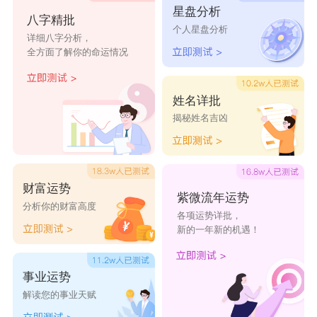
星盘分析
仍像早晨
白色纸鸢
摆脱孤独
古月福福
世故气味
八字精批
个人星盘分析
独自寻芳
来路生云
为欢几何
清茶酒
一纸枕书
详细八字分析，
全方面了解你的命运情况
烟
书煮日月
微笑向暖
春暖花开
兴旺发达
静已思之
姓名详批
愈脓
揭秘姓名吉凶
为往事干
风月瘦如
执伞青衣
弘忍
心清
杯
刀
袖
道宣
净空
我非我
鉴真
因陀罗
财富运势
紫微流年运势
分析你的财富高度
郁郁黄花
梵修
烦恼天天
简道无形
里寻
各项运势详批，
新的一年新的机遇！
有
一语呢喃
清宁时光
枝上绵蛮
枝头花几
见佛不烧
事业运势
许
香
解读您的事业天赋