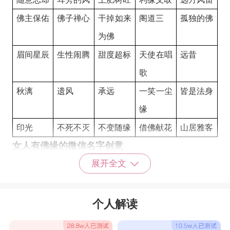
佛主保佑
佛子禅心
干掉如来
阁道三
孤独的佛
为佛
眉间星辰
生性闹腾
甜度超标
天使在唱
远昔
歌
秋漓
遗风
承远
一笑一尘
皆是法身
缘
印光
不死不灭
不变随缘
借佛献花
山居雅客
女人有佛缘的微信名字创意
展开全文
金面佛
金致钰镯
京佛
静思的佛
九佛
酒佛
局外人
后佛系少
錵佛
华容道
女
个人解读
欢乐佛
欢喜佛
即心即佛
既心是佛
寂寞的人