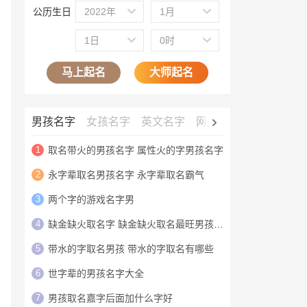
公历生日
2022年
1月
1日
0时
马上起名
大师起名
男孩名字
女孩名字
英文名字
网名大全
公司名字
1
取名带火的男孩名字 属性火的字男孩名字
2
永字辈取名男孩名字 永字辈取名霸气
3
两个字的游戏名字男
4
缺金缺火取名字 缺金缺火取名最旺男孩名字
5
带水的字取名男孩 带水的字取名有哪些
6
世字辈的男孩名字大全
7
男孩取名嘉字后面加什么字好