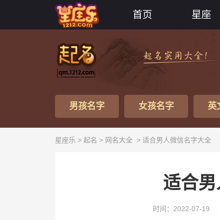
首页
星座
男孩名字
女孩名字
英
星座乐 >
起名
>
网名大全
> 适合男人微信名字大全
适合男
时间：2022-07-19