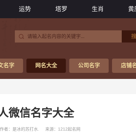
运势
塔罗
生肖
黄
文名字
网名大全
公司名字
店铺
人微信名字大全
作者：是冰的苏打水.
来源：1212起名网