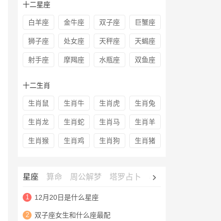
十二星座
白羊座
金牛座
双子座
巨蟹座
狮子座
处女座
天秤座
天蝎座
射手座
摩羯座
水瓶座
双鱼座
十二生肖
生肖鼠
生肖牛
生肖虎
生肖兔
生肖龙
生肖蛇
生肖马
生肖羊
生肖猴
生肖鸡
生肖狗
生肖猪
星座
算命
周公解梦
塔罗占卜
心理测试
老黄历
1
12月20日是什么星座
2
双子座女生和什么座最配