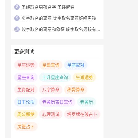
8
圣经取名男孩名字 圣经起名
9
奕字取名的寓意 奕字取名寓意好吗男孩
10
峻字取名的寓意和象征 峻字取名男孩有寓意
更多测试
星座运势
星盘查询
星座配对
星座查询
上升星座查询
生肖运势
生肖配对
八字算命
称骨算命
日干论命
老黄历吉日查询
老黄历
周公解梦
心理测试
塔罗牌在线占卜
灵签占卜