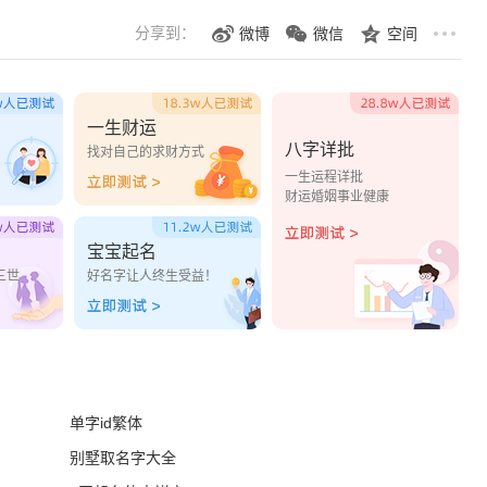
分享到：
微博
微信
空间
一生财运
八字详批
？
找对自己的求财方式
一生运程详批
财运婚姻事业健康
宝宝起名
三世
好名字让人终生受益！
单字id繁体
别墅取名字大全