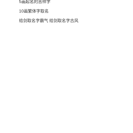
5画起名的吉祥字
10画繁体字取名
给剑取名字霸气 给剑取名字古风