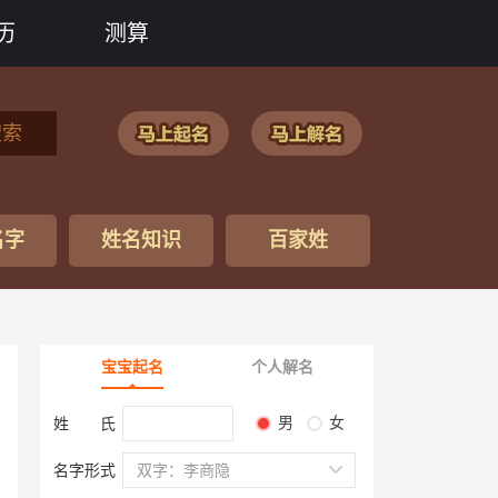
历
测算
搜索
名字
姓名知识
百家姓
宝宝起名
个人解名
男
女
姓 氏
名字形式
双字：李商隐