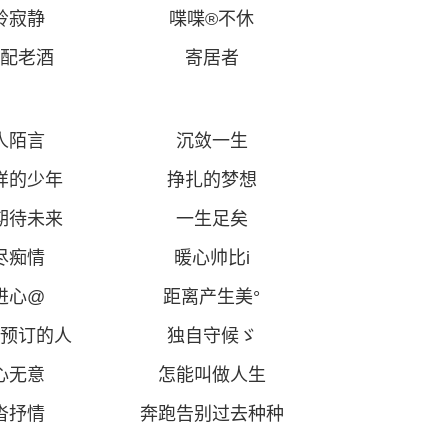
岭寂静
喋喋
®不休
配老酒
寄居者
人陌言
沉敛一生
样的少年
挣扎的梦想
期待未来
一生足矣
尽痴情
暖心帅比
i
进心
@
距离产生美
°
预订的人
独自守候ゞ
心无意
怎能叫做人生
沓抒情
奔跑告别过去种种