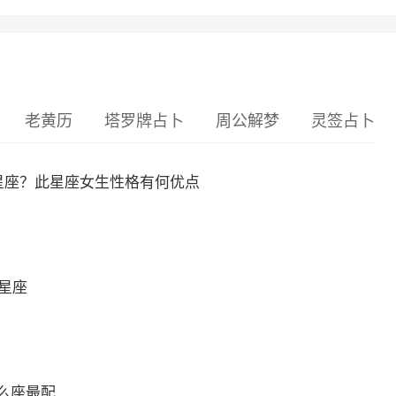
老黄历
塔罗牌占卜
周公解梦
灵签占卜
么星座？此星座女生性格有何优点
么星座
么座最配