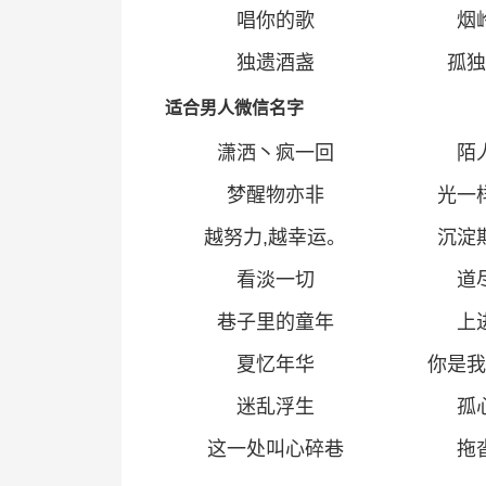
唱你的歌
烟
独遗酒盏
孤独
适合男人微信名字
潇洒丶疯一回
陌
梦醒物亦非
光一
越努力
,越幸运。
沉淀
看淡一切
道
巷子里的童年
上
夏忆年华
你是我
迷乱浮生
孤
这一处叫心碎巷
拖