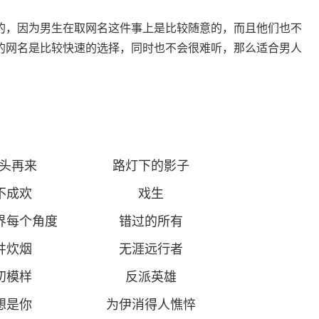
的，因为男生在取网名这件事上是比较随意的，而且他们也不
的网名是比较快速的选择，同时也不会很难听，那么适合男人
头再来
路灯下的影子
不成欢
戏生
界每个角度
错过的所有
井炊烟
无涯远行者
初模样
反派英雄
想是你
为伊消得人憔悴