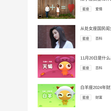
星座
爱情
从处女座国民闺
星座
百科
11月20日是什
星座
百科
白羊座2024年
星座
财富