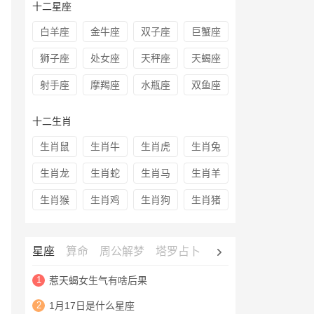
十二星座
白羊座
金牛座
双子座
巨蟹座
狮子座
处女座
天秤座
天蝎座
射手座
摩羯座
水瓶座
双鱼座
十二生肖
生肖鼠
生肖牛
生肖虎
生肖兔
生肖龙
生肖蛇
生肖马
生肖羊
生肖猴
生肖鸡
生肖狗
生肖猪
星座
算命
周公解梦
塔罗占卜
心理测试
老黄历
1
惹天蝎女生气有啥后果
2
1月17日是什么星座