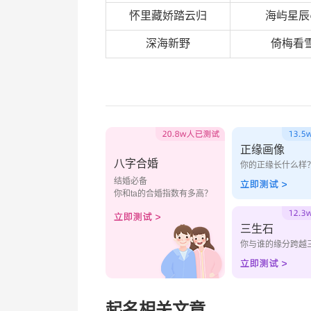
怀里藏娇踏云归
海屿星辰
深海新野
倚梅看
正缘画像
八字合婚
你的正缘长什么样
结婚必备
你和ta的合婚指数有多高？
三生石
你与谁的缘分跨越
起名相关文章