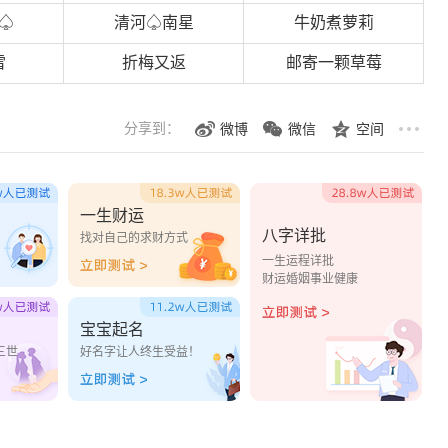
清河
南星
牛奶煮萝莉
♤
♤
雪
折梅又返
邮寄一颗草莓
分享到：
微博
微信
空间
一生财运
八字详批
？
找对自己的求财方式
一生运程详批
财运婚姻事业健康
宝宝起名
三世
好名字让人终生受益！