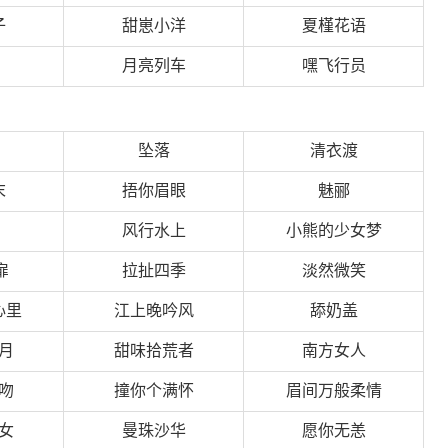
子
甜崽小洋
夏槿花语
月亮列车
嘿飞行员
坠落
清衣渡
末
捂你眉眼
魅郦
风行水上
小熊的少女梦
扉
拉扯四季
淡然微笑
心里
江上晚吟风
舔奶盖
月
甜味拾荒者
南方女人
吻
撞你个满怀
眉间万般柔情
女
曼珠沙华
愿你无恙