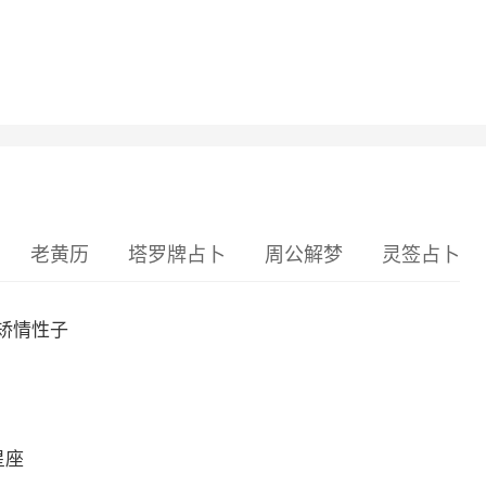
老黄历
塔罗牌占卜
周公解梦
灵签占卜
矫情性子
星座