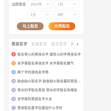
公历生日
2022年
1月
1日
0时
马上起名
大师起名
男孩名字
女孩名字
英文名字
网名大全
公司名字
1
取名带火的男孩名字 属性火的字男孩名字
2
永字辈取名男孩名字 永字辈取名霸气
3
两个字的游戏名字男
4
缺金缺火取名字 缺金缺火取名最旺男孩名字
5
带水的字取名男孩 带水的字取名有哪些
6
世字辈的男孩名字大全
7
男孩取名嘉字后面加什么字好