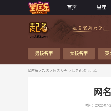
首页
星座
男孩名字
女孩名字
英
星座乐 >
起名
>
网名大全
> 网名昵称ins小众
网名
时间：2022-07-