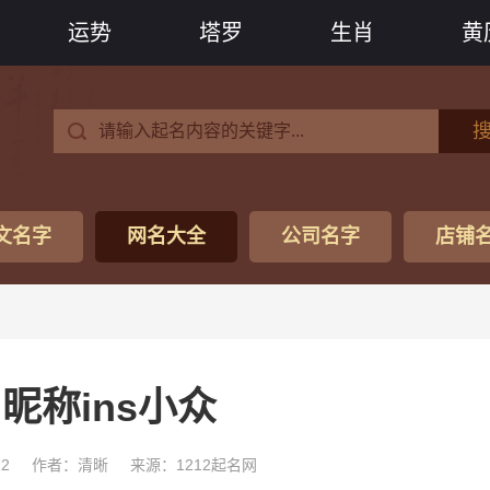
运势
塔罗
生肖
黄
文名字
网名大全
公司名字
店铺
昵称ins小众
22
作者：清晰
来源：1212起名网