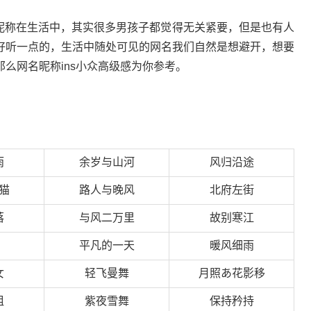
名昵称在生活中，其实很多男孩子都觉得无关紧要，但是也有人
好听一点的，生活中随处可见的网名我们自然是想避开，想要
么网名昵称ins小众高级感为你参考。
雨
余岁与山河
风归沿途
猫
路人与晚风
北府左街
落
与风二万里
故别寒江
平凡的一天
暖风细雨
女
轻飞曼舞
月照あ花影移
姐
紫夜雪舞
保持矜持