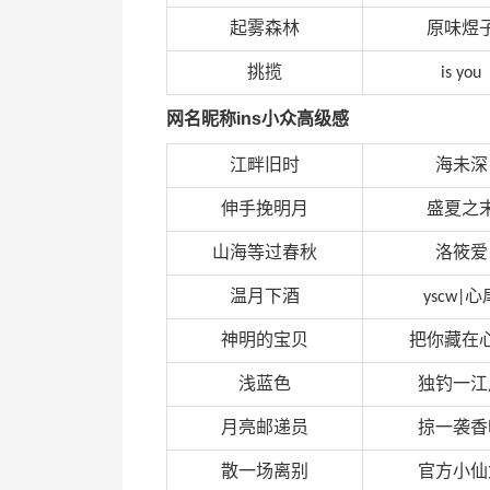
起雾森林
原味煜
挑揽
is you
网名昵称ins小众高级感
江畔旧时
海未深
伸手挽明月
盛夏之
山海等过春秋
洛筱爱
温月下酒
心
yscw|
神明的宝贝
把你藏在
浅蓝色
独钓一江
月亮邮递员
掠一袭香
散一场离别
官方小仙