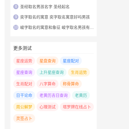
8
圣经取名男孩名字 圣经起名
9
奕字取名的寓意 奕字取名寓意好吗男孩
10
峻字取名的寓意和象征 峻字取名男孩有寓意
更多测试
星座运势
星盘查询
星座配对
星座查询
上升星座查询
生肖运势
生肖配对
八字算命
称骨算命
日干论命
老黄历吉日查询
老黄历
周公解梦
心理测试
塔罗牌在线占卜
灵签占卜