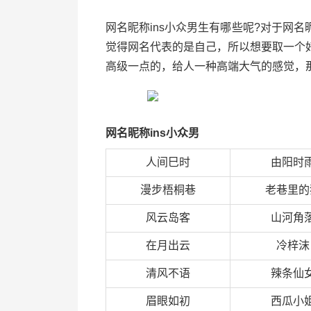
网名昵称ins小众男生有哪些呢?对于网
觉得网名代表的是自己，所以想要取一个
高级一点的，给人一种高端大气的感觉，那
网名昵称ins小众男
人间巳时
由阳时
漫步梧桐巷
老巷里的
风云岛客
山河角
在月出云
冷梓沫
清风不语
辣条仙
眉眼如初
西瓜小