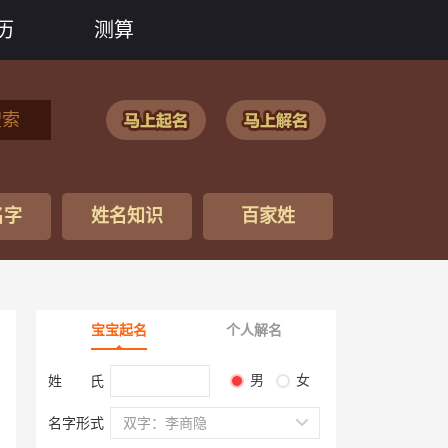
历
测算
搜索
名字
姓名知识
百家姓
宝宝起名
个人解名
男
女
姓 氏
名字形式
双字：李商隐