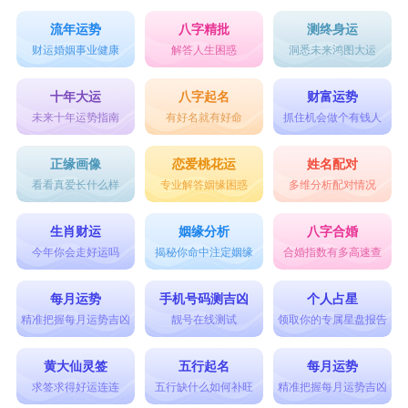
流年运势
八字精批
测终身运
财运婚姻事业健康
解答人生困惑
洞悉未来鸿图大运
十年大运
八字起名
财富运势
未来十年运势指南
有好名就有好命
抓住机会做个有钱人
正缘画像
恋爱桃花运
姓名配对
看看真爱长什么样
专业解答姻缘困惑
多维分析配对情况
生肖财运
姻缘分析
八字合婚
今年你会走好运吗
揭秘你命中注定姻缘
合婚指数有多高速查
每月运势
手机号码测吉凶
个人占星
精准把握每月运势吉凶
靓号在线测试
领取你的专属星盘报告
黄大仙灵签
五行起名
每月运势
求签求得好运连连
五行缺什么如何补旺
精准把握每月运势吉凶