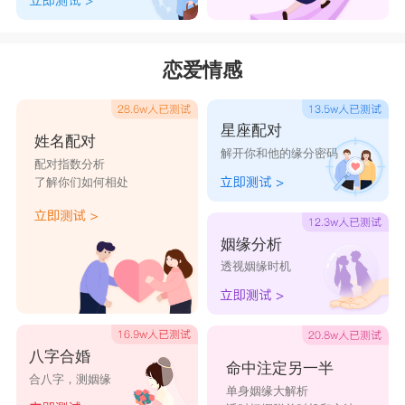
小嘴别
一闪一
萌面乖
奶包偶巴
花自飘零
翘
闪
i
兽
@
ぃ
恋爱情感
深喜白
睡觉大
桃气十
￡曲奇饼
日似蜜柚
衫
王
足
◊
干
星座配对
姓名配对
解开你和他的缘分密码
配对指数分析
了解你们如何相处
姻缘分析
透视姻缘时机
八字合婚
命中注定另一半
合八字，测姻缘
单身姻缘大解析