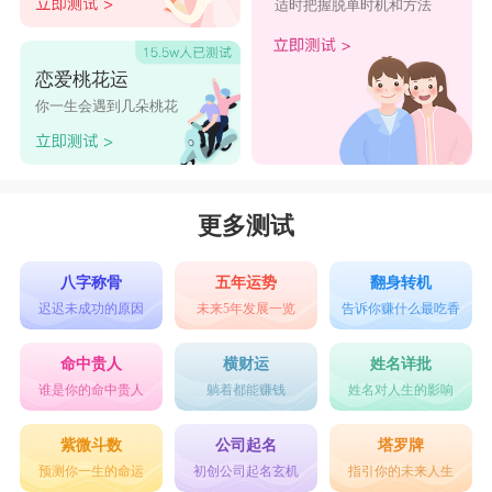
适时把握脱单时机和方法
恋爱桃花运
你一生会遇到几朵桃花
更多测试
八字称骨
五年运势
翻身转机
迟迟未成功的原因
未来5年发展一览
告诉你赚什么最吃香
命中贵人
横财运
姓名详批
谁是你的命中贵人
躺着都能赚钱
姓名对人生的影响
紫微斗数
公司起名
塔罗牌
预测你一生的命运
初创公司起名玄机
指引你的未来人生