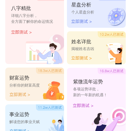
星盘分析
修
闪
暖
八字精批
个人星盘分析
详细八字分析，
短促笑
祸害苍
深喜白
大莓妹子
眉眼笑意
全方面了解你的命运情况
意
生
衫
姓名详批
浪漫果
喜冬少
表情符
自愚自乐
小笼包纸
揭秘姓名吉凶
味
年
号
狰狞可
眉眼笑
勉强づ
黑框
眼镜
野猪佩奇
财富运势
爱
意
可爱
紫微流年运势
分析你的财富高度
各项运势详批，
苩衣
♭
の冰柠
米修米
猫贪余
绝色少女
新的一年新的机遇！
慕膤
姑娘
修フ
温。
○
事业运势
永眠少
芒果软
小熊
♪软
脸红萝莉
魔法少女
解读您的事业天赋
女
妹
糖