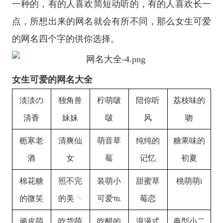
一种的，有的人喜欢简短动听的，有的人喜欢长一
点，所想出来的网名就会有所不同，那么女生可爱
的网名四个字的供你选择。
女生可爱的网名大全
淡淡の
独角兽
柠萌啵
陪你听
荔枝味的
清香
妹妹
啵
风
吻
栀寒老
清爽仙
萌音草
纯纯的
糖果味的
酒
女
莓
记忆
初夏
棉花糖
照不完
装萌小
甜蜜草
桃萌萌
i
的微笑
的美
╰
可爱
℡
莓恋
顽皮萌
吃货萌
吃醋的
浪漫式
典型小二