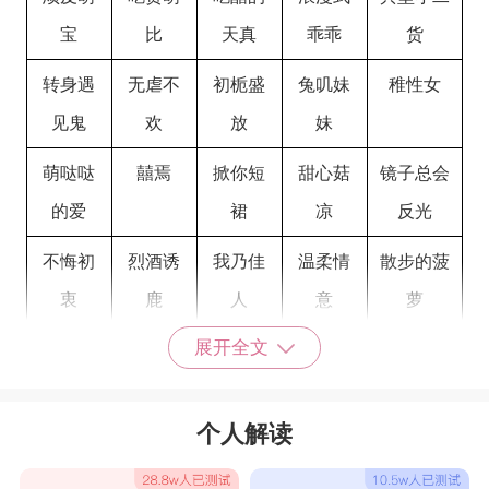
宝
比
天真
乖乖
货
转身遇
无虐不
初栀盛
兔叽妹
稚性女
见鬼
欢
放
妹
萌哒哒
囍焉
掀你短
甜心菇
镜子总会
的爱
裙
凉
反光
不悔初
烈酒诱
我乃佳
温柔情
散步的菠
衷
鹿
人
意
萝
展开全文
星沉
天真烂
风味是
激萌美
◊草莓元
漫呆
甜的
少女
宝。
个人解读
女生可爱的网名四个字
米修米
一闪一
心凉你
久溺深海
贪嘴的猫